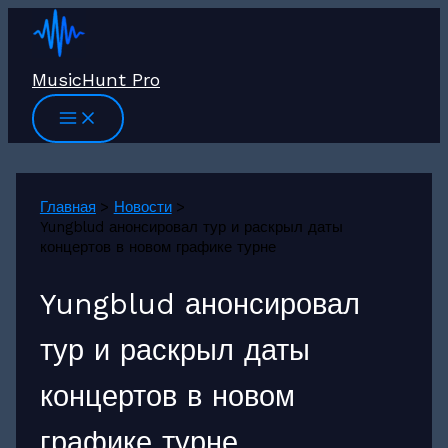
Перейти
к
содержимому
MusicHunt Pro
Главная
Новости
Yungblud анонсировал тур и раскрыл даты
концертов в новом графике турне
Yungblud анонсировал
тур и раскрыл даты
концертов в новом
графике турне