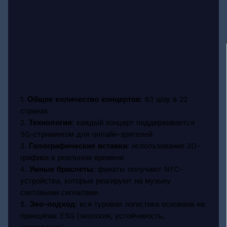
1.
Общее количество концертов
: 63 шоу в 22
странах
2.
Технология
: каждый концерт поддерживается
5G-стримингом для онлайн-зрителей
3.
Голографические вставки
: использование 3D-
графики в реальном времени
4.
Умные браслеты
: фанаты получают NFC-
устройства, которые реагируют на музыку
световыми сигналами
5.
Эко-подход
: вся туровая логистика основана на
принципах ESG (экология, устойчивость,