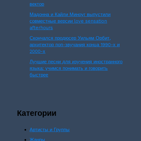
вектор
Мадонна и Кайли Миноуг выпустили
совместные версии love sensation
afterhours
Скончался продюсер Уильям Орбит,
архитектор поп-звучания конца 1990-х и
2000-х
Лучшие песни для изучения иностранного
языка: учимся понимать и говорить
быстрее
Категории
Артисты и Группы
Жанры