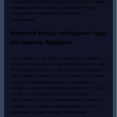
традиционные медиаплощадки теряют охват, такие
подходы позволяют артисту удерживать ядро
аудитории и генерировать устойчивую
монетизацию.
Мировой тренд: гибридные туры
как модель будущего
Тур Yungblud — не просто гастроли, это пример
гибридного подхода, сочетающего офлайн и онлайн.
По данным IFPI за 2024 год, более 36% фанатов
предпочитают смотреть концерт дома в VR-шлеме
или на голографическом экране, чем лично
посещать арену. Yungblud интегрировал этот тренд
как часть стратегии: каждый концерт будет
транслироваться в VR с многокамерной съёмкой и
возможностью переключения ракурсов — нечто,
что раньше делали только стриминговые