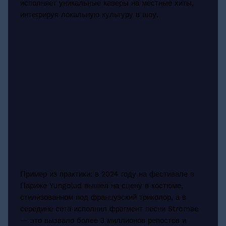
исполняет уникальные каверы на местные хиты,
интегрируя локальную культуру в шоу.
Пример из практики: в 2024 году на фестивале в
Париже Yungblud вышел на сцену в костюме,
стилизованном под французский триколор, а в
середине сета исполнил фрагмент песни Stromae
— это вызвало более 3 миллионов репостов и