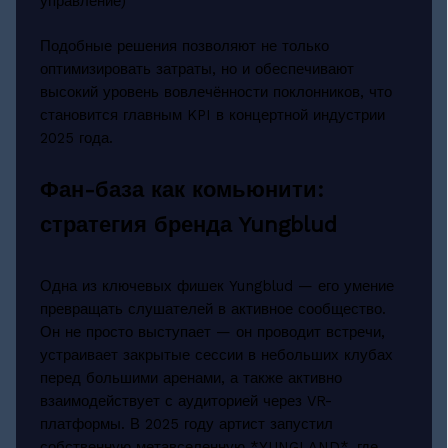
управление)
Подобные решения позволяют не только
оптимизировать затраты, но и обеспечивают
высокий уровень вовлечённости поклонников, что
становится главным KPI в концертной индустрии
2025 года.
Фан-база как комьюнити:
стратегия бренда Yungblud
Одна из ключевых фишек Yungblud — его умение
превращать слушателей в активное сообщество.
Он не просто выступает — он проводит встречи,
устраивает закрытые сессии в небольших клубах
перед большими аренами, а также активно
взаимодействует с аудиторией через VR-
платформы. В 2025 году артист запустил
собственную метавселенную *YUNGLAND*, где