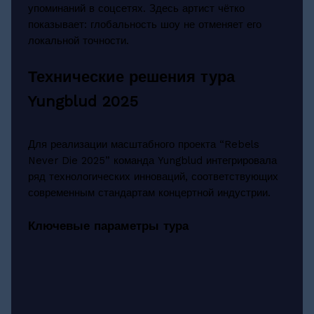
упоминаний в соцсетях. Здесь артист чётко
показывает: глобальность шоу не отменяет его
локальной точности.
Технические решения тура
Yungblud 2025
Для реализации масштабного проекта “Rebels
Never Die 2025” команда Yungblud интегрировала
ряд технологических инноваций, соответствующих
современным стандартам концертной индустрии.
Ключевые параметры тура