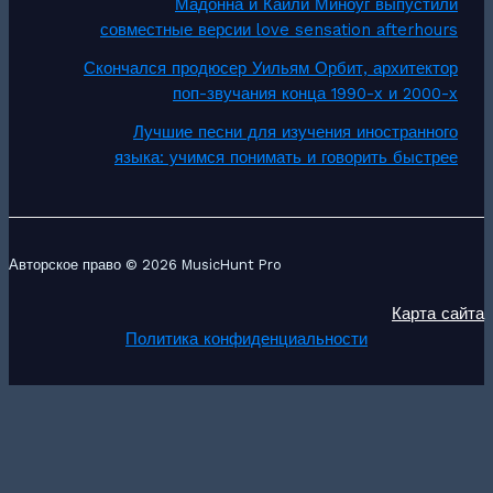
Мадонна и Кайли Миноуг выпустили
совместные версии love sensation afterhours
Скончался продюсер Уильям Орбит, архитектор
поп-звучания конца 1990-х и 2000-х
Лучшие песни для изучения иностранного
языка: учимся понимать и говорить быстрее
Авторское право © 2026 MusicHunt Pro
Карта сайта
Политика конфиденциальности