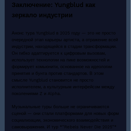
Заключение: Yungblud как
зеркало индустрии
Анонс тура Yungblud в 2025 году — это не просто
очередной этап карьеры артиста, а отражение всей
индустрии, находящейся в стадии трансформации.
Он гибко адаптируется к цифровым вызовам,
использует технологии на пике возможностей и
формирует комьюнити, основанное на идеологии
принятия и бунта против стандартов. В этом
смысле Yungblud становится не просто
исполнителем, а культурным интерфейсом между
поколениями Z и Alpha.
Музыкальные туры больше не ограничиваются
сценой — они стали платформами для новых форм
социализации, экономического взаимодействия и
самовыражения. И тур *"Rebels Never Die 2025"*