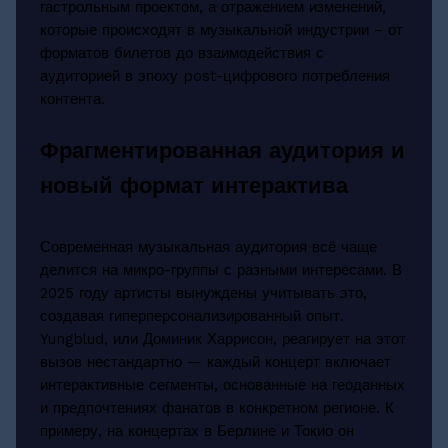
гастрольным проектом, а отражением изменений,
которые происходят в музыкальной индустрии – от
форматов билетов до взаимодействия с
аудиторией в эпоху post-цифрового потребления
контента.
Фрагментированная аудитория и
новый формат интерактива
Современная музыкальная аудитория всё чаще
делится на микро-группы с разными интересами. В
2025 году артисты вынуждены учитывать это,
создавая гиперперсонализированный опыт.
Yungblud, или Доминик Харрисон, реагирует на этот
вызов нестандартно — каждый концерт включает
интерактивные сегменты, основанные на геоданных
и предпочтениях фанатов в конкретном регионе. К
примеру, на концертах в Берлине и Токио он