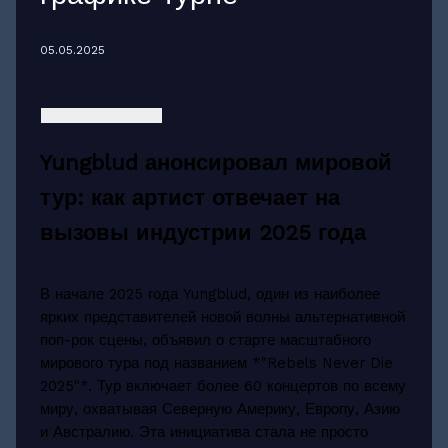
05.05.2025
Yungblud анонсировал мировой
тур: как артист отвечает на
вызовы индустрии 2025 года
В начале 2025 года Yungblud, один из наиболее
ярких представителей новой волны альтернативной
поп-рок сцены, объявил о старте масштабного
мирового тура под названием *"Rebels Never Die
2025"*. Тур включает более 60 концертов по всему
миру, охватывая Северную Америку, Европу, Азию
и Австралию. Эта инициатива стала не просто