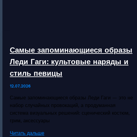
продюсеры
в
истории
музыки:
кто
изменил
Самые запоминающиеся образы
звучание
эпох
Леди Гаги: культовые наряды и
стиль певицы
12.07.2026
Самые запоминающиеся образы Леди Гаги — это не
набор случайных провокаций, а продуманная
система визуальных решений: сценический костюм,
грим, аксессуары
Самые
Читать дальше