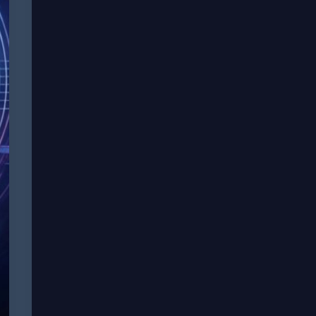
для
Linux:
надежное
обслуживание
серверов
бизнеса