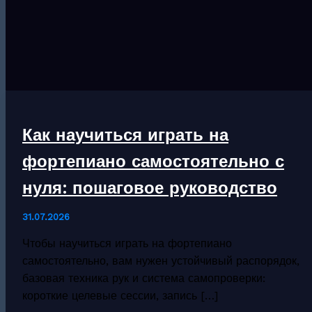
Как научиться играть на
фортепиано самостоятельно с
нуля: пошаговое руководство
31.07.2026
Чтобы научиться играть на фортепиано
самостоятельно, вам нужен устойчивый распорядок,
базовая техника рук и система самопроверки:
короткие целевые сессии, запись […]