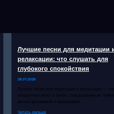
Лучшие песни для медитации 
релаксации: что слушать для
глубокого спокойствия
26.07.2026
Лучшие песни для медитации и релаксации — это
конкретные хиты, а треки с предсказуемым темпо
мягкой динамикой и минимумом
Лучшие
Читать дальше