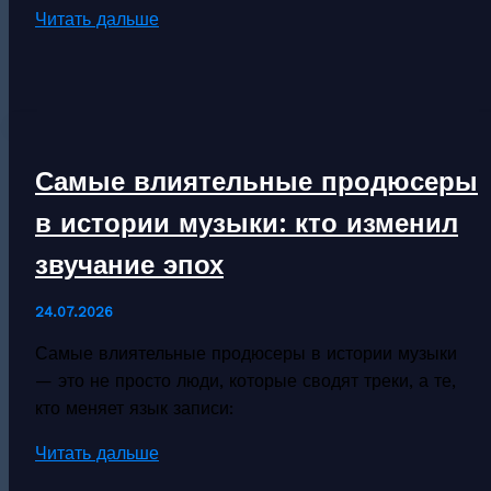
Как
Читать дальше
научиться
играть
на
фортепиано
самостоятельно
Самые влиятельные продюсеры
с
нуля:
в истории музыки: кто изменил
пошаговое
звучание эпох
руководство
24.07.2026
Самые влиятельные продюсеры в истории музыки
— это не просто люди, которые сводят треки, а те,
кто меняет язык записи:
Самые
Читать дальше
влиятельные