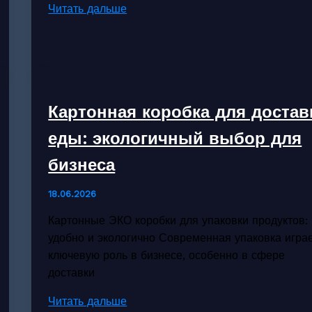
Проектные
Читать дальше
организации
трубопроводы
для
надежной
инфраструктуры
Картонная коробка для достав
еды: экологичный выбор для
бизнеса
18.06.2026
Картонные ЭКО коробки для упаковки продуктов:
удобно и экологично Современная упаковка игра
ключевую роль в бизнесе, особенно в сфере
доставки
Картонная
Читать дальше