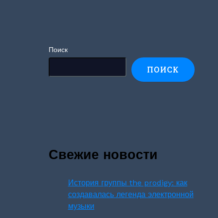
Поиск
ПОИСК
Свежие новости
История группы the prodigy: как
создавалась легенда электронной
музыки