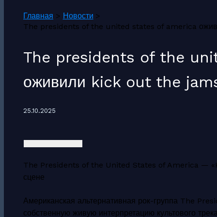
Главная
Новости
The presidents of the united states of america о
The presidents of the uni
оживили kick out the ja
25.10.2025
The Presidents of the United States of America — «
сцене
Американская альтернативная рок-группа The Presid
собственную живую интерпретацию культового трека