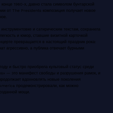
 конце 1960-х, давно стала символом бунтарской
нии от The Presidents композиция получает новое
ное.
 инструментовке и сатирическим текстам, сохранила
легкость и юмор, ставшие визитной карточкой
нцерте превращается в настоящий праздник рока:
чат агрессивно, а публика отвечает бурными
оду и быстро приобрела культовый статус среди
ms» — это манифест свободы и разрушения рамок, и
 продолжает вдохновлять новые поколения
f America продемонстрировали, как можно
возданной мощи.