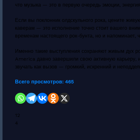
что музыка — это в первую очередь эмоции, энергия
Если вы поклонник олдскульного рока, цените живу
каверам — это исполнение точно стоит вашего вним
временам настоящего рок-бунта, но и напоминает, 
Именно такие выступления сохраняют живым дух рока
America давно завершили свою активную карьеру, 
звучать как вызов — громкий, искренний и неподдел
Всего просмотров:
465
12
4