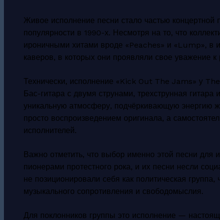
Живое исполнение песни стало частью концертной 
популярности в 1990-х. Несмотря на то, что коллек
ироничными хитами вроде «Peaches» и «Lump», в и
каверов, в которых они проявляли свое уважение к
Технически, исполнение «Kick Out The Jams» у The
Бас-гитара с двумя струнами, трехструнная гитара 
уникальную атмосферу, подчёркивающую энергию жи
просто воспроизведением оригинала, а самостоят
исполнителей.
Важно отметить, что выбор именно этой песни для 
пионерами протестного рока, и их песни несли соци
не позиционировали себя как политическая группа, 
музыкального сопротивления и свободомыслия.
Для поклонников группы это исполнение — настоящи