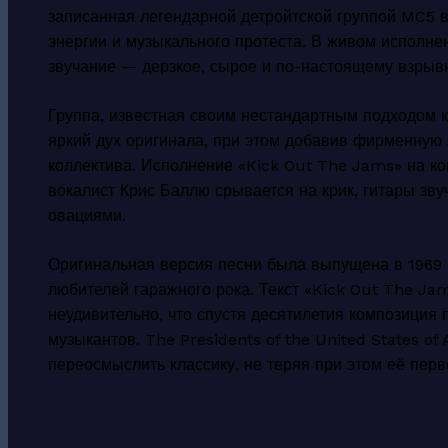
записанная легендарной детройтской группой MC5 в
энергии и музыкального протеста. В живом исполне
звучание — дерзкое, сырое и по-настоящему взрыв
Группа, известная своим нестандартным подходом к
яркий дух оригинала, при этом добавив фирменную 
коллектива. Исполнение «Kick Out The Jams» на ко
вокалист Крис Баллю срывается на крик, гитары зву
овациями.
Оригинальная версия песни была выпущена в 1969 г
любителей гаражного рока. Текст «Kick Out The Ja
неудивительно, что спустя десятилетия композиция
музыкантов. The Presidents of the United States o
переосмыслить классику, не теряя при этом её пер