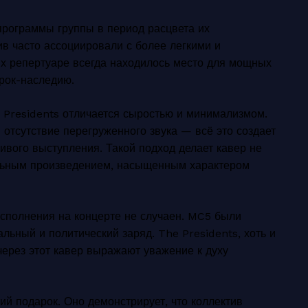
программы группы в период расцвета их
тив часто ассоциировали с более легкими и
х репертуаре всегда находилось место для мощных
 рок-наследию.
 Presidents отличается сыростью и минимализмом.
и отсутствие перегруженного звука — всё это создает
вого выступления. Такой подход делает кавер не
ельным произведением, насыщенным характером
исполнения на концерте не случаен. MC5 были
альный и политический заряд. The Presidents, хоть и
через этот кавер выражают уважение к духу
й подарок. Оно демонстрирует, что коллектив