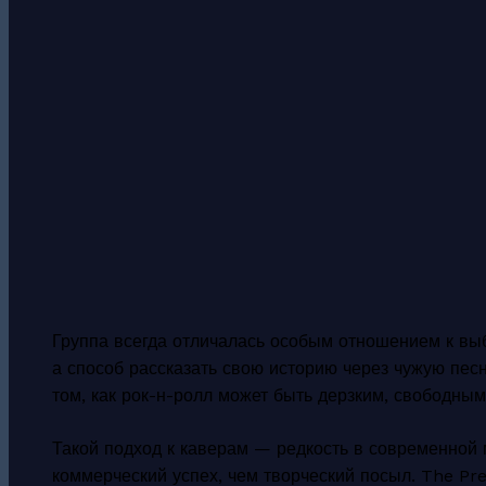
Группа всегда отличалась особым отношением к выб
а способ рассказать свою историю через чужую песн
том, как рок-н-ролл может быть дерзким, свободны
Такой подход к каверам — редкость в современной 
коммерческий успех, чем творческий посыл. The Pre