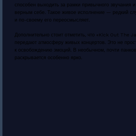
способен выходить за рамки привычного звучания и
верным себе. Такое живое исполнение — редкий случ
и по-своему его переосмысляет.
Дополнительно стоит отметить, что «Kick Out The J
передают атмосферу живых концертов. Это не прост
к освобождению эмоций. В необычном, почти панков
раскрывается особенно ярко.