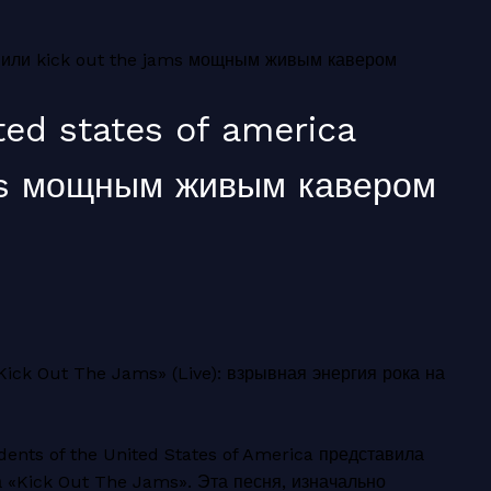
живили kick out the jams мощным живым кавером
ted states of america
ms мощным живым кавером
Kick Out The Jams» (Live): взрывная энергия рока на
ents of the United States of America представила
 «Kick Out The Jams». Эта песня, изначально