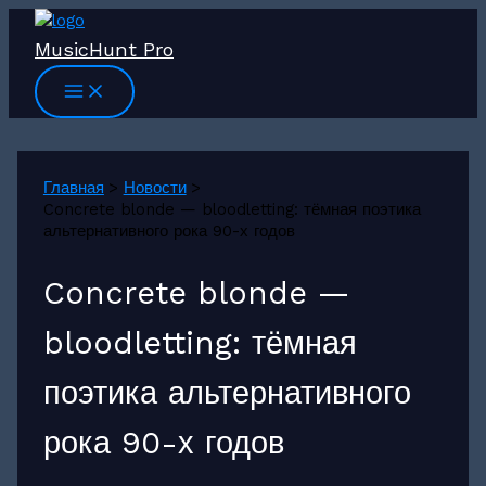
Перейти
к
MusicHunt Pro
содержимому
Главная
Новости
Concrete blonde — bloodletting: тёмная поэтика
альтернативного рока 90-х годов
Concrete blonde —
bloodletting: тёмная
поэтика альтернативного
рока 90-х годов