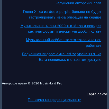
нарушении авторских прав
Гленн Хьюз из deep purple больше не будет
гастролировать из-за операции на сердце
Музыкальные клипы 2000‑х в Mena и сегодня:
как платформы и алгоритмы дробят славу
Музыкальный лейбл: что это такое и как он
работает
Редчайшая видеосъёмка led zeppelin 1970 из
Бата появилась в открытом доступе
Авторское право © 2026 MusicHunt Pro
Карта сайта
Политика конфиденциальности