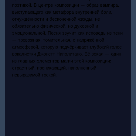
поэтикой. В центре композиции — образ вампира,
выступающего как метафора внутренней боли,
отчуждённости и бесконечной жажды, не
обязательно физической, но духовной и
эмоциональной. Песня звучит как исповедь из тени
— тревожная, томительная, с напряжённой
атмосферой, которую подчёркивает глубокий голос
вокалистки Джонетт Наполитано. Её вокал — один
из главных элементов магии этой композиции:
страстный, проникающий, наполненный
невыразимой тоской.