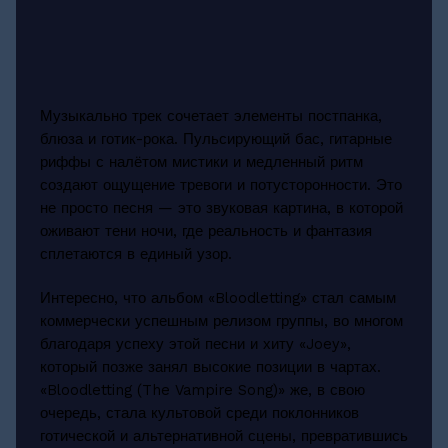
Музыкально трек сочетает элементы постпанка,
блюза и готик-рока. Пульсирующий бас, гитарные
риффы с налётом мистики и медленный ритм
создают ощущение тревоги и потусторонности. Это
не просто песня — это звуковая картина, в которой
оживают тени ночи, где реальность и фантазия
сплетаются в единый узор.
Интересно, что альбом «Bloodletting» стал самым
коммерчески успешным релизом группы, во многом
благодаря успеху этой песни и хиту «Joey»,
который позже занял высокие позиции в чартах.
«Bloodletting (The Vampire Song)» же, в свою
очередь, стала культовой среди поклонников
готической и альтернативной сцены, превратившись