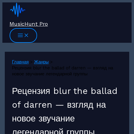
Перейти
к
содержимому
MusicHunt Pro
Главная
Жанры
Рецензия blur the ballad of darren — взгляд на
новое звучание легендарной группы
Рецензия blur the ballad
of darren — взгляд на
новое звучание
легендарной группы