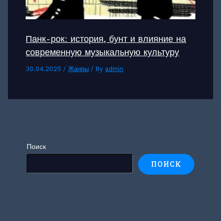
Панк-рок: история, бунт и влияние на
современную музыкальную культуру
30.04.2025
/
Жанры
/ By
admin
Поиск
ПОИСК