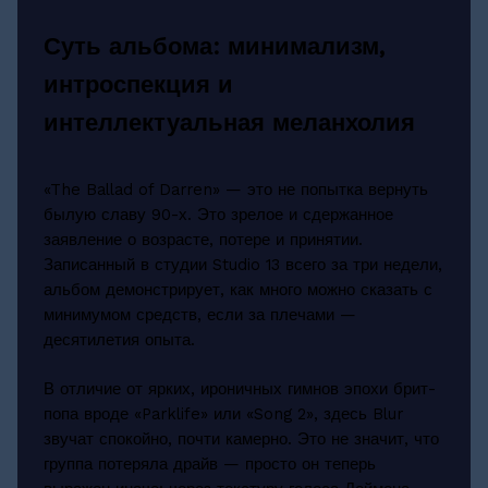
Суть альбома: минимализм,
интроспекция и
интеллектуальная меланхолия
«The Ballad of Darren» — это не попытка вернуть
былую славу 90-х. Это зрелое и сдержанное
заявление о возрасте, потере и принятии.
Записанный в студии Studio 13 всего за три недели,
альбом демонстрирует, как много можно сказать с
минимумом средств, если за плечами —
десятилетия опыта.
В отличие от ярких, ироничных гимнов эпохи брит-
попа вроде «Parklife» или «Song 2», здесь Blur
звучат спокойно, почти камерно. Это не значит, что
группа потеряла драйв — просто он теперь