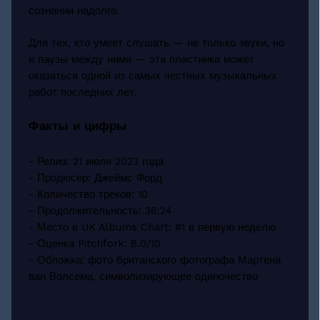
сознании надолго.
Для тех, кто умеет слушать — не только звуки, но
и паузы между ними — эта пластинка может
оказаться одной из самых честных музыкальных
работ последних лет.
Факты и цифры
- Релиз: 21 июля 2023 года
- Продюсер: Джеймс Форд
- Количество треков: 10
- Продолжительность: 36:24
- Место в UK Albums Chart: #1 в первую неделю
- Оценка Pitchfork: 8.0/10
- Обложка: фото британского фотографа Мартена
ван Волсема, символизирующее одиночество