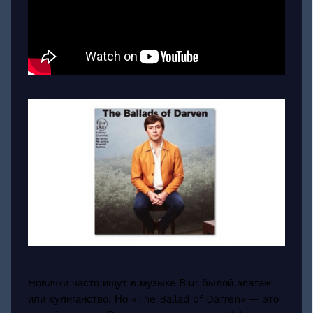
Новички часто ищут в музыке Blur былой эпатаж
или хулиганство. Но «The Ballad of Darren» — это