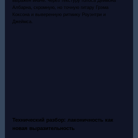
выражен иначе: через текстуру голоса Деймона
Албарна, скромную, но точную гитару Грэма
Коксона и выверенную ритмику Роуэнтри и
Джеймса.
Технический разбор: лаконичность как
новая выразительность