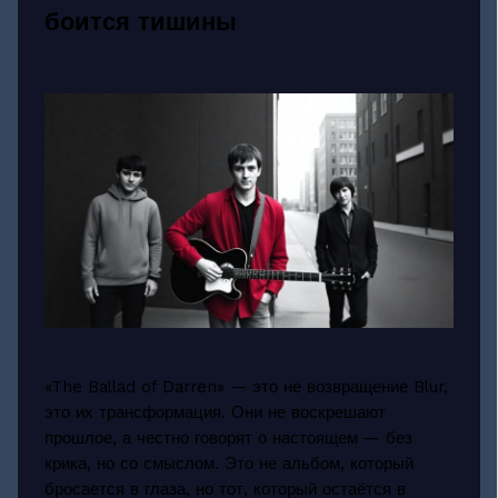
боится тишины
«The Ballad of Darren» — это не возвращение Blur,
это их трансформация. Они не воскрешают
прошлое, а честно говорят о настоящем — без
крика, но со смыслом. Это не альбом, который
бросается в глаза, но тот, который остаётся в