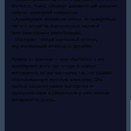
Monkeys, Foals), сохранил динамический диапазон,
избегая чрезмерной компрессии.
- Аранжировки: минималистичные, но выверенные,
часто с опорой на фортепианные партии и
пространственные реверберации.
- Мастеринг: тёплый аналоговый оттенок,
подчёркивающий интимность звучания.
Пример из практики — трек «Barbaric»: в его
аранжировке всего три-четыре основных
инструмента, но они выстроены так, что создают
обволакивающую звуковую атмосферу. Это
требует высокого уровня мастерства от
звукорежиссёров и уверенности в собственном
материале от группы.