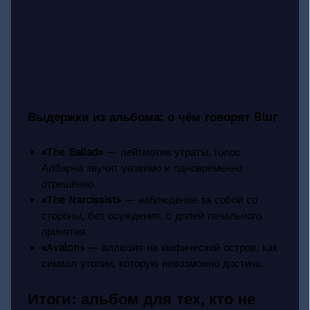
Выдержки из альбома: о чём говорят Blur
«The Ballad»
— лейтмотив утраты, голос
Албарна звучит уязвимо и одновременно
отрешённо.
«The Narcissist»
— наблюдение за собой со
стороны, без осуждения, с долей печального
принятия.
«Avalon»
— аллюзия на мифический остров, как
символ утопии, которую невозможно достичь.
Итоги: альбом для тех, кто не