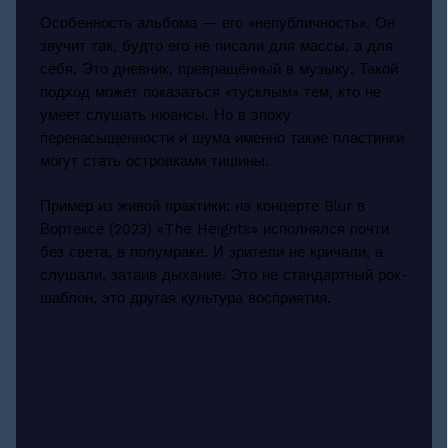
Особенность альбома — его «непубличность». Он
звучит так, будто его не писали для массы, а для
себя. Это дневник, превращённый в музыку. Такой
подход может показаться «тусклым» тем, кто не
умеет слушать нюансы. Но в эпоху
перенасыщенности и шума именно такие пластинки
могут стать островками тишины.
Пример из живой практики: на концерте Blur в
Вортексе (2023) «The Heights» исполнялся почти
без света, в полумраке. И зрители не кричали, а
слушали, затаив дыхание. Это не стандартный рок-
шаблон, это другая культура восприятия.