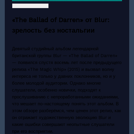
«The Ballad of Darren» от Blur:
зрелость без ностальгии
Девятый студийный альбом легендарной
британской группы Blur — «The Ballad of Darren»
— появился спустя восемь лет после предыдущего
релиза «The Magic Whip» (2015) и вызвал волну
интереса не только у давних поклонников, но и у
более молодой аудитории. Однако многие
слушатели, особенно новички, подходят к
прослушиванию с непроработанными ожиданиями,
что мешает по-настоящему понять этот альбом. В
этом обзоре разберёмся, чем ценен этот релиз, как
он отражает художественную эволюцию Blur и
какие ошибки совершают неопытные слушатели
при его восприятии.