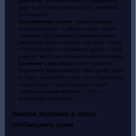
радиохитов, по крайней мере, в традиционном
виде. Те, кто ждет «второй Song 2», неизбежно
разочаруются.
Игнорирование текстов:
тематика альбома
интимна и взросла — смерть, утраты, личные
сожаления. Без вдумчивого прочтения лирики
невозможно оценить глубину этих песен. Тот же
«The Narcissist» — откровенный диалог с собой,
в нем нет места для поверхностного восприятия.
Сравнение с прошлым:
многие слушатели
продолжают рефлексировать через призму «Blur
vs Oasis» или «Parklife vs 13». Но это другая эра
и другие люди. Попытки натянуть старые
шаблоны на новый материал — путь к
искажённому восприятию.
Личное звучание в эпоху
глобального шума