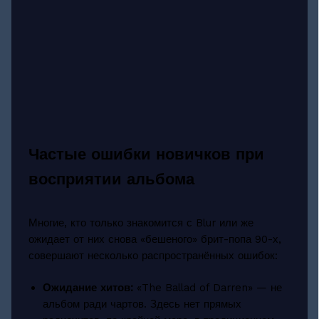
Частые ошибки новичков при
восприятии альбома
Многие, кто только знакомится с Blur или же
ожидает от них снова «бешеного» брит-попа 90-х,
совершают несколько распространённых ошибок:
Ожидание хитов:
«The Ballad of Darren» — не
альбом ради чартов. Здесь нет прямых