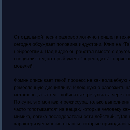
От отдельной песни разговор логично пришел к тех
сегодня обсуждает половина индустрии. Клип на "Та
нейросетями. Над видео он работал вместе с друг
специалистом, который умеет "переводить" творчес
моделей.
Фомин описывает такой процесс не как волшебную кн
ремесленную дисциплину. Идею нужно разложить на
метафоры, а затем - добиваться результата через 
По сути, это монтаж и режиссура, только выполнен
часто "спотыкается" на вещах, которые человеку к
мимика, логика последовательности действий. "Для 
характеризует многие нюансы, которые приходилось