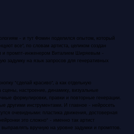
нологиям - и тут Фомин поделился опытом, который
нцуют все", по словам артиста, целиком создан
ом и промпт-инженером Виталием Ширяевым -
кую задумку на язык запросов для генеративных
опку "сделай красиво", а как отдельную
 сцены, настроение, динамику, визуальные
точные формулировки, правки и повторные генерации.
ные другими инструментами. И главное - нейросеть
ажутся очевидными: пластика движения, достоверная
нейронки это сложно" - именно так артист
 выправлять вручную на уровне задумки и промптов.