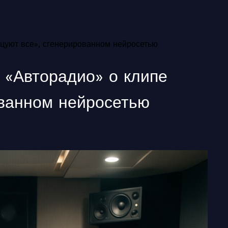
нцуют все», сгенерированном нейросетью
 «Авторадио» о клипе
ованном нейросетью