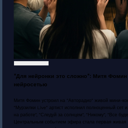
"Для нейронки это сложно": Митя Фомин
нейросетью
Митя Фомин устроил на "Авторадио" живой мини-кон
"Мурзилки Live" артист исполнил полноценный сет 
на работе", "Следуй за солнцем", "Никому", "Все буде
Центральным событием эфира стала первая живая п