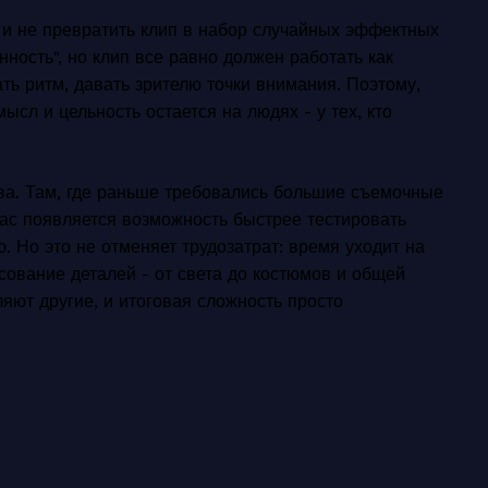
 и не превратить клип в набор случайных эффектных
нность", но клип все равно должен работать как
ть ритм, давать зрителю точки внимания. Поэтому,
мысл и цельность остается на людях - у тех, кто
тва. Там, где раньше требовались большие съемочные
час появляется возможность быстрее тестировать
 Но это не отменяет трудозатрат: время уходит на
асование деталей - от света до костюмов и общей
ляют другие, и итоговая сложность просто