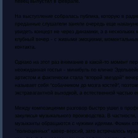
певец выпустил в феврале.
На выступление собралась публика, которую в рад
преданные слушатели заняли очередь еще накануне,
увидеть концерт не через динамики, а в нескольки
клубный вечер - с живыми эмоциями, моментальны
контакта.
Однако на этот раз внимание в какой-то момент пер
неожиданная гостья - минибуль по кличке Эдельвей
артистом и фактически стала "второй звездой" вече
называет себя "собачником до мозга костей", поэто
экстравагантной выходкой, а естественной частью е
Между композициями разговор быстро ушел в профе
закулисья музыкального производства. В частности, 
музыканты обращаются с чужими идеями. Фомин отме
"полноценных" кавер-версий, зато встречалось муз