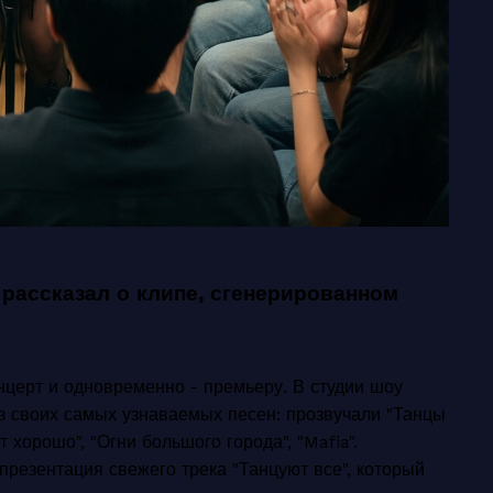
 рассказал о клипе, сгенерированном
церт и одновременно - премьеру. В студии шоу
из своих самых узнаваемых песен: прозвучали "Танцы
т хорошо", "Огни большого города", "Mafia".
резентация свежего трека "Танцуют все", который