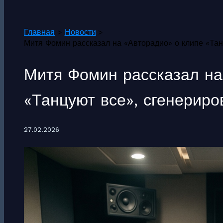
Поиск
Главная
Новости
Митя Фомин рассказал на «Авторадио» о клипе «Та
Митя Фомин рассказал на
«Танцуют все», сгенерир
27.02.2026