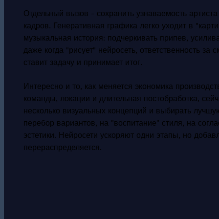
Отдельный вызов - сохранить узнаваемость артиста
кадров. Генеративная графика легко уходит в "карти
музыкальная история: подчеркивать припев, усилива
даже когда "рисует" нейросеть, ответственность за с
ставит задачу и принимает итог.
Интересно и то, как меняется экономика производс
команды, локации и длительная постобработка, сей
несколько визуальных концепций и выбирать лучшую.
перебор вариантов, на "воспитание" стиля, на согл
эстетики. Нейросети ускоряют одни этапы, но добав
перераспределяется.