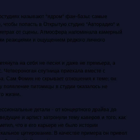
иостудиях называют "ядром" фан-базы: самые
 чтобы попасть в Открытую студию "Авторадио" и
х метрах от сцены. Атмосфера напоминала камерный
ми реакциями и ощущением редкого личного
етянула на себя не песня и даже не премьера, а
с. Четвероногая спутница приехала вместе с
ра. Сам Фомин не скрывает отношения к теме: он
му появление питомицы в студии оказалось не
го жизни.
ссиональные детали - от концертного драйва до
ведущие и артист затронули тему каверов и того, как
тил, что в его карьере не было истории
ыкальное цитирование. В качестве примера он привел