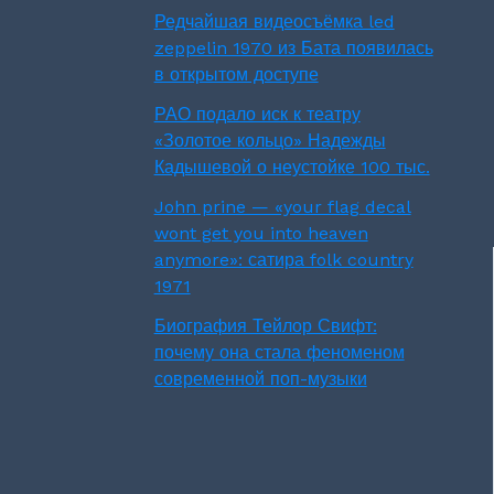
Редчайшая видеосъёмка led
zeppelin 1970 из Бата появилась
в открытом доступе
РАО подало иск к театру
«Золотое кольцо» Надежды
Кадышевой о неустойке 100 тыс.
John prine — «your flag decal
wont get you into heaven
anymore»: сатира folk country
1971
Биография Тейлор Свифт:
почему она стала феноменом
современной поп-музыки