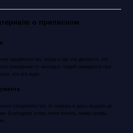
атериале о приписном
я
ое свидетельство, когда и где это делается, кто
акое поведение от молодых людей ожидается при
ого, что его ждёт.
кумента
ного свидетельства: от номера и даты выдачи до
ке. Благодаря этому легко понять, какие графы
ие.