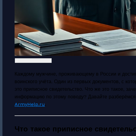
Каждому мужчине, проживающему в России и достиг
воинского учёта. Один из первых документов, с ко
это приписное свидетельство. Что же это такое, зач
информацию по этому поводу? Давайте разберёмся
ArmyHelp.ru
.
Что такое приписное свидетель