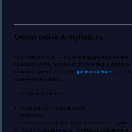
Обзор сайта ArmyHelp.ru
Сайт ArmyHelp.ru — это информационная онлайн-
воинского учёта, получения документации, отсрочек
внимание уделено разделу
приписной билет
, где п
практические советы.
Сайт ориентирован на:
призывников и их родителей;
студентов;
тех, кто по состоянию здоровья не может служить,
тех, кто отказывается от службы по убеждениям.