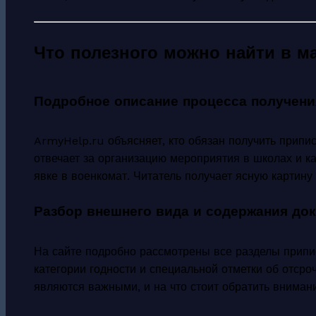
Что полезного можно найти в м
Подробное описание процесса получени
ArmyHelp.ru объясняет, кто обязан получить приписн
отвечает за организацию мероприятия в школах и к
явке в военкомат. Читатель получает ясную картину т
Разбор внешнего вида и содержания до
На сайте подробно рассмотрены все разделы припис
категории годности и специальной отметки об отсроч
являются важными, и на что стоит обратить вниман