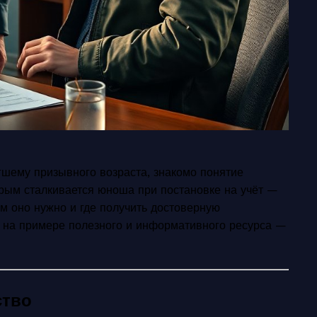
шему призывного возраста, знакомо понятие
торым сталкивается юноша при постановке на учёт —
ем оно нужно и где получить достоверную
 на примере полезного и информативного ресурса —
ство