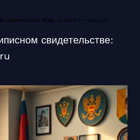
ом свидетельстве: обзор на сайте ArmyHelp.ru
риписном свидетельстве:
ru