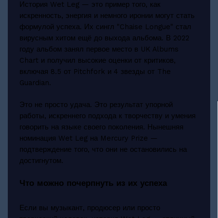
История Wet Leg — это пример того, как
искренность, энергия и немного иронии могут стать
формулой успеха. Их сингл "Chaise Longue" стал
вирусным хитом ещё до выхода альбома. В 2022
году альбом занял первое место в UK Albums
Chart и получил высокие оценки от критиков,
включая 8.5 от Pitchfork и 4 звезды от The
Guardian.
Это не просто удача. Это результат упорной
работы, искреннего подхода к творчеству и умения
говорить на языке своего поколения. Нынешняя
номинация Wet Leg на Mercury Prize —
подтверждение того, что они не остановились на
достигнутом.
Что можно почерпнуть из их успеха
Если вы музыкант, продюсер или просто