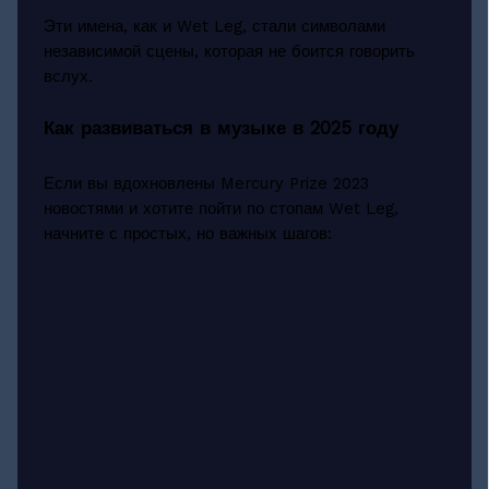
Эти имена, как и Wet Leg, стали символами
независимой сцены, которая не боится говорить
вслух.
Как развиваться в музыке в 2025 году
Если вы вдохновлены Mercury Prize 2023
новостями и хотите пойти по стопам Wet Leg,
начните с простых, но важных шагов: