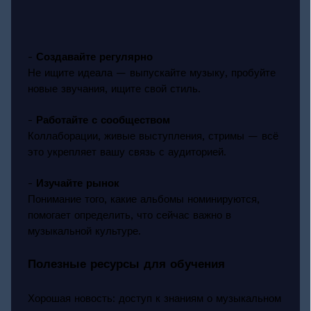
-
Создавайте регулярно
Не ищите идеала — выпускайте музыку, пробуйте
новые звучания, ищите свой стиль.
-
Работайте с сообществом
Коллаборации, живые выступления, стримы — всё
это укрепляет вашу связь с аудиторией.
-
Изучайте рынок
Понимание того, какие альбомы номинируются,
помогает определить, что сейчас важно в
музыкальной культуре.
Полезные ресурсы для обучения
Хорошая новость: доступ к знаниям о музыкальном