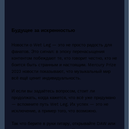
Будущее за искренностью
Новости о Wet Leg — это не просто радость для
фанатов. Это сигнал: в эпоху перенасыщения
контентом побеждают те, кто говорит честно, кто не
боится быть странным и настоящим. Mercury Prize
2023 новости показывают, что музыкальный мир
всё ещё ценит индивидуальность.
И если вы задаётесь вопросом, стоит ли
продолжать, когда кажется, что всё уже придумано
— вспомните путь Wet Leg. Их успех — это не
исключение, а пример того, что возможно.
Так что берите в руки гитару, открывайте DAW или