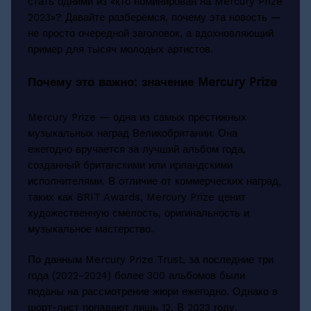
стать одними из «кто номинирован на Mercury Prize
2023»? Давайте разберёмся, почему эта новость —
не просто очередной заголовок, а вдохновляющий
пример для тысяч молодых артистов.
Почему это важно: значение Mercury Prize
Mercury Prize — одна из самых престижных
музыкальных наград Великобритании. Она
ежегодно вручается за лучший альбом года,
созданный британскими или ирландскими
исполнителями. В отличие от коммерческих наград,
таких как BRIT Awards, Mercury Prize ценит
художественную смелость, оригинальность и
музыкальное мастерство.
По данным Mercury Prize Trust, за последние три
года (2022–2024) более 300 альбомов были
поданы на рассмотрение жюри ежегодно. Однако в
шорт-лист попадают лишь 12. В 2023 году,