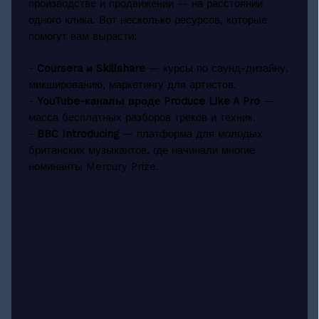
производстве и продвижении — на расстоянии
одного клика. Вот несколько ресурсов, которые
помогут вам вырасти:
-
Coursera и Skillshare
— курсы по саунд-дизайну,
микшированию, маркетингу для артистов.
-
YouTube-каналы вроде Produce Like A Pro
—
масса бесплатных разборов треков и техник.
-
BBC Introducing
— платформа для молодых
британских музыкантов, где начинали многие
номинанты Mercury Prize.