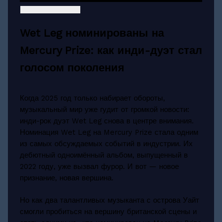
Wet Leg номинированы на
Mercury Prize: как инди-дуэт стал
голосом поколения
Когда 2025 год только набирает обороты,
музыкальный мир уже гудит от громкой новости:
инди-рок дуэт Wet Leg снова в центре внимания.
Номинация Wet Leg на Mercury Prize стала одним
из самых обсуждаемых событий в индустрии. Их
дебютный одноимённый альбом, выпущенный в
2022 году, уже вызвал фурор. И вот — новое
признание, новая вершина.
Но как два талантливых музыканта с острова Уайт
смогли пробиться на вершину британской сцены и