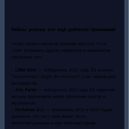
Кейсы успеха: кто ещё добился признания
Чтобы понять масштаб влияния Mercury Prize,
стоит вспомнить других лауреатов и номинантов
последних лет:
-
Little Simz
— победитель 2022 года. Её альбом
"Sometimes I Might Be Introvert" стал гимном для
интровертов.
-
Arlo Parks
— победитель 2021 года. Её лиричная
музыка вдохновила новое поколение поэтов и
музыкантов.
-
Fontaines D.C.
— номинанты 2022 и 2023 годов,
доказали, что пост-панк может быть
интеллектуальным и при этом массовым.