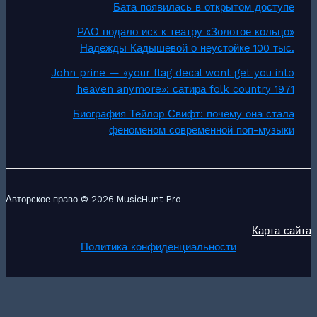
Бата появилась в открытом доступе
РАО подало иск к театру «Золотое кольцо»
Надежды Кадышевой о неустойке 100 тыс.
John prine — «your flag decal wont get you into
heaven anymore»: сатира folk country 1971
Биография Тейлор Свифт: почему она стала
феноменом современной поп-музыки
Авторское право © 2026 MusicHunt Pro
Карта сайта
Политика конфиденциальности