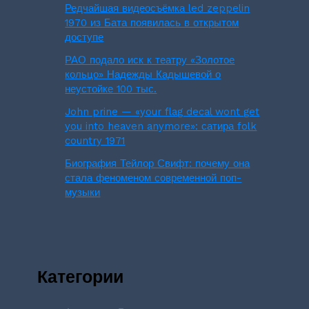
Редчайшая видеосъёмка led zeppelin
1970 из Бата появилась в открытом
доступе
РАО подало иск к театру «Золотое
кольцо» Надежды Кадышевой о
неустойке 100 тыс.
John prine — «your flag decal wont get
you into heaven anymore»: сатира folk
country 1971
Биография Тейлор Свифт: почему она
стала феноменом современной поп-
музыки
Категории