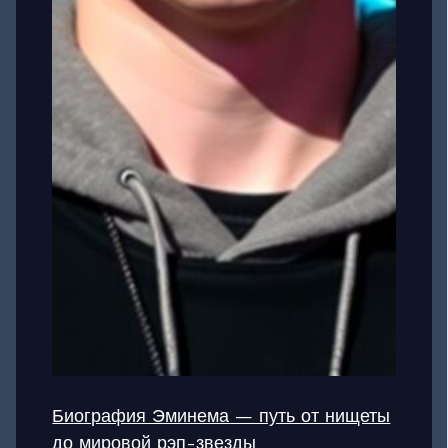
Биография Эминема — путь от нищеты
до мировой рэп-звезды