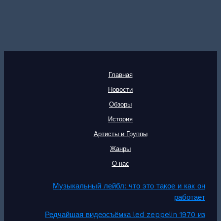
Главная
Новости
Обзоры
История
Артисты и Группы
Жанры
О нас
Музыкальный лейбл: что это такое и как он
работает
Редчайшая видеосъёмка led zeppelin 1970 из