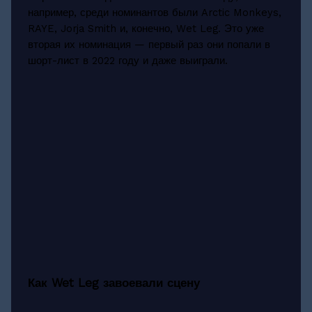
например, среди номинантов были Arctic Monkeys,
RAYE, Jorja Smith и, конечно, Wet Leg. Это уже
вторая их номинация — первый раз они попали в
шорт-лист в 2022 году и даже выиграли.
Как Wet Leg завоевали сцену