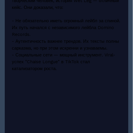
творческий человек, история Wet Leg — отличный
кейс. Они доказали, что:
- Не обязательно иметь огромный лейбл за спиной.
Их путь начался с независимого лейбла Domino
Records.
- Аутентичность важнее трендов. Их тексты полны
сарказма, но при этом искренни и узнаваемы.
- Социальные сети — мощный инструмент. Viral-
успех "Chaise Longue" в TikTok стал
катализатором роста.