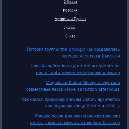
Обзоры
История
Артисты и Группы
Жанры
О нас
История группы the prodigy: как создавалась
легенда электронной музыки
Новый альбом karol g no me arrepiento de
sentir tanto меняет её звучание и вектор
Мадонна и Кайли Миноуг выпустили
совместные версии love sensation afterhours
Скончался продюсер Уильям Орбит, архитектор
поп-звучания конца 1990-х и 2000-х
Лучшие песни для изучения иностранного
языка: учимся понимать и говорить быстрее