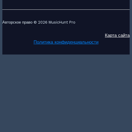
Авторское право © 2026 MusicHunt Pro
Карта сайта
Политика конфиденциальности