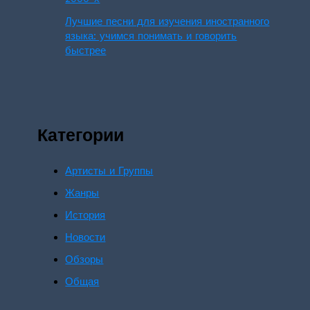
Лучшие песни для изучения иностранного
языка: учимся понимать и говорить
быстрее
Категории
Артисты и Группы
Жанры
История
Новости
Обзоры
Общая