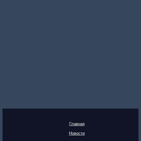
Главная
Новости