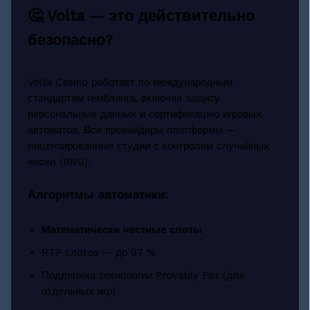
🤔 Volta — это действительно
безопасно?
Volta Casino работает по международным
стандартам гемблинга, включая защиту
персональных данных и сертификацию игровых
автоматов. Все провайдеры платформы —
лицензированные студии с контролем случайных
чисел (RNG).
Алгоритмы автоматики:
Математически честные слоты
RTP слотов — до 97 %
Поддержка технологии Provably Fair (для
отдельных игр)