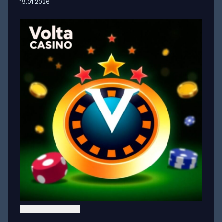
19.01.2026