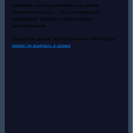
Цифровая защита реализована на уровне
банковского класса — SSL-сертификация,
шифрование трафика и двуфакторная
аутентификация.
Подробное мнение экспертов можно найти здесь:
можно ли выиграть в казино
.