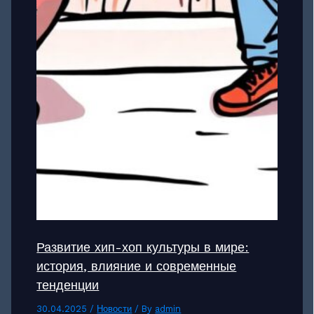
Развитие хип-хоп культуры в мире:
история, влияние и современные
тенденции
30.04.2025
/
Новости
/ By
admin