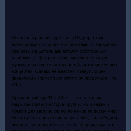
После завершения тура Пит и Роджер, скорее
всего, займутся сольными проектами. У Таунсенда
уже есть внушительный каталог собственных
альбомов, а Долтри не раз выпускал сольную
музыку и активно участвовал в благотворительных
концертах. Однако неизвестно, станут ли они
продолжать совместную работу за пределами The
Who.
Прощальный тур The Who — это не только
закрытие главы в истории группы, но и важный
момент для миллионов поклонников по всему миру.
Несмотря на внутренние напряжения, Пит и Роджер
выходят на сцену вместе, чтобы ещё раз сказать