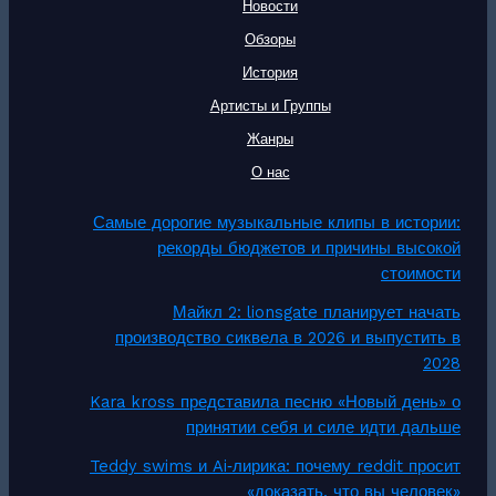
Новости
Обзоры
История
Артисты и Группы
Жанры
О нас
Самые дорогие музыкальные клипы в истории:
рекорды бюджетов и причины высокой
стоимости
Майкл 2: lionsgate планирует начать
производство сиквела в 2026 и выпустить в
2028
Kara kross представила песню «Новый день» о
принятии себя и силе идти дальше
Teddy swims и Ai‑лирика: почему reddit просит
«доказать, что вы человек»