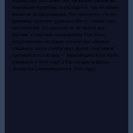
Роджер был расстроен тем, насколько сильно их
творческие потребности расходятся. Тем не менее,
несмотря на расхождения, Пит признался, что по-
прежнему получает удовольствие от совместных
выступлений. Он называет их не просто рок-
группой, а «группой-посвящением The Who»,
продолжением наследия, которое они обязаны
сохранять после смерти двух других участников
оригинального состава — барабанщика Кита Муна
(умершего в 1978 году) и бас-гитариста Джона
Энтвистла (скончавшегося в 2002 году).