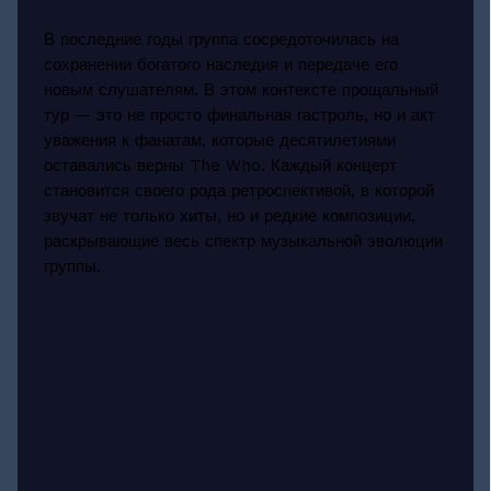
В последние годы группа сосредоточилась на
сохранении богатого наследия и передаче его
новым слушателям. В этом контексте прощальный
тур — это не просто финальная гастроль, но и акт
уважения к фанатам, которые десятилетиями
оставались верны The Who. Каждый концерт
становится своего рода ретроспективой, в которой
звучат не только хиты, но и редкие композиции,
раскрывающие весь спектр музыкальной эволюции
группы.