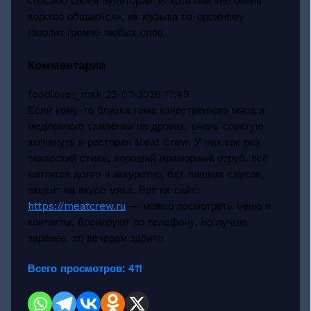
спасибо своей аудитории. И хотя они «не очень
хорошо общаются», их музыка по-прежнему
говорит громче любых слов.
Комментарии
foodlover_msk
23-07-2026 17:49
Если кому-то близка тема качественного мяса и
медленного томления на дровах, очень советую
заглянуть в ресторан Meat Crew. У них как раз
техасский стиль, хороший мраморный отруб, всё
коптится долго и аккуратно, без лишних соусов,
акцент на вкусе мяса. Вот их сайт:
https://meatcrew.ru
— можно посмотреть меню и
контакты, бронируют по телефону, но лучше
заранее, по вечерам забито.
Всего просмотров:
411