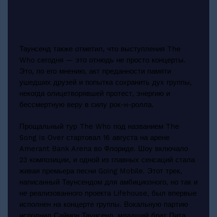
Таунсенд также отметил, что выступления The
Who сегодня — это отнюдь не просто концерты.
Это, по его мнению, акт преданности памяти
ушедших друзей и попытка сохранить дух группы,
некогда олицетворявшей протест, энергию и
бессмертную веру в силу рок-н-ролла.
Прощальный тур The Who под названием The
Song Is Over стартовал 16 августа на арене
Amerant Bank Arena во Флориде. Шоу включало
23 композиции, и одной из главных сенсаций стала
живая премьера песни Going Mobile. Этот трек,
написанный Таунсендом для амбициозного, но так и
не реализованного проекта Lifehouse, был впервые
исполнен на концерте группы. Вокальную партию
исполнил Саймон Таунсенд, младший брат Пита,