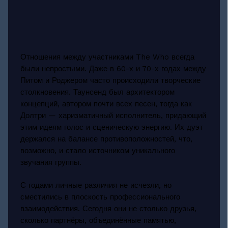
Отношения между участниками The Who всегда
были непростыми. Даже в 60-х и 70-х годах между
Питом и Роджером часто происходили творческие
столкновения. Таунсенд был архитектором
концепций, автором почти всех песен, тогда как
Долтри — харизматичный исполнитель, придающий
этим идеям голос и сценическую энергию. Их дуэт
держался на балансе противоположностей, что,
возможно, и стало источником уникального
звучания группы.
С годами личные различия не исчезли, но
сместились в плоскость профессионального
взаимодействия. Сегодня они не столько друзья,
сколько партнёры, объединённые памятью,