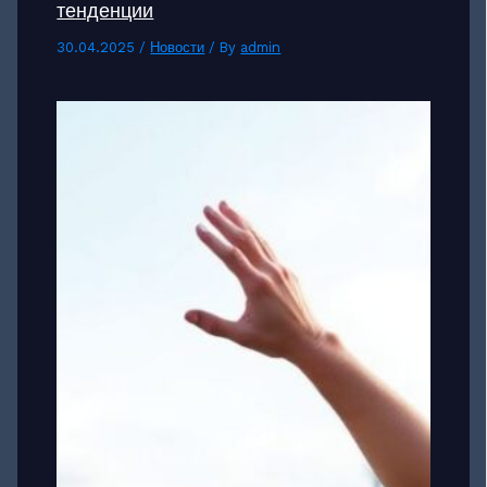
тенденции
30.04.2025
/
Новости
/ By
admin