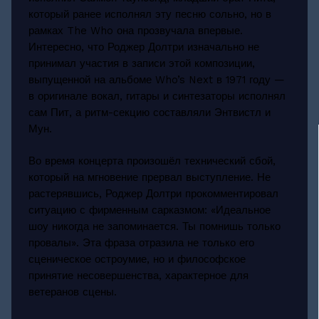
который ранее исполнял эту песню сольно, но в
рамках The Who она прозвучала впервые.
Интересно, что Роджер Долтри изначально не
принимал участия в записи этой композиции,
выпущенной на альбоме Who’s Next в 1971 году —
в оригинале вокал, гитары и синтезаторы исполнял
сам Пит, а ритм-секцию составляли Энтвистл и
Мун.
Во время концерта произошёл технический сбой,
который на мгновение прервал выступление. Не
растерявшись, Роджер Долтри прокомментировал
ситуацию с фирменным сарказмом: «Идеальное
шоу никогда не запоминается. Ты помнишь только
провалы». Эта фраза отразила не только его
сценическое остроумие, но и философское
принятие несовершенства, характерное для
ветеранов сцены.