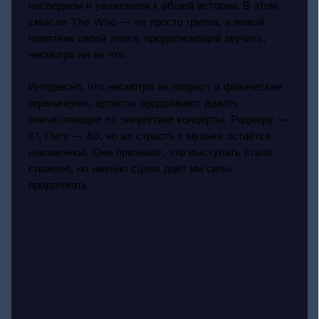
наследием и уважением к общей истории. В этом
смысле The Who — не просто группа, а живой
памятник своей эпохе, продолжающий звучать,
несмотря ни на что.
Интересно, что несмотря на возраст и физические
ограничения, артисты продолжают давать
впечатляющие по энергетике концерты. Роджеру —
81, Питу — 80, но их страсть к музыке остаётся
неизменной. Они признают, что выступать стало
сложнее, но именно сцена даёт им силы
продолжать.