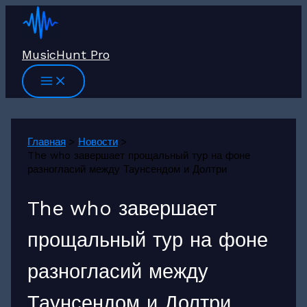
Перейти
к
содержимому
MusicHunt Pro
Главная
Новости
The who завершает прощальный тур на фоне
разногласий между Таунсендом и Долтри
The who завершает
прощальный тур на фоне
разногласий между
Таунсендом и Долтри