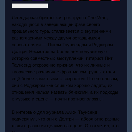
Легендарная британская рок-группа The Who,
находящаяся в завершающей фазе своего
прощального тура, сталкивается с внутренними
разногласиями между двумя оставшимися
основателями — Питом Таунсендом и Роджером
Долтри. Несмотря на более чем полувековую
историю совместных выступлений, гитарист Пит
Таунсенд откровенно признал, что их личные и
творческие различия с фронтменом группы стали
ещё более заметными с возрастом. По его словам,
они с Роджером «не слишком хорошо ладят», их
отношения нельзя назвать близкими, а их подходы
к музыке и сцене — почти противоположны.
В интервью для журнала AARP Таунсенд
подчеркнул, что они с Долтри — абсолютно разные
люди с разными целями на сцене. Он отметил, что