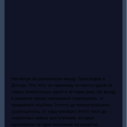
Несмотря на разногласия между Таунсендом и
Долтри, The Who по-прежнему остаются одной из
самых влиятельных групп в истории рока. Их вклад
в развитие жанра невозможно переоценить: от
прорывного альбома Tommy до концептуального
Quadrophenia, от хард-рокового Who’s Next до
энергичных живых выступлений, которые
вдохновили не одно поколение музыкантов.