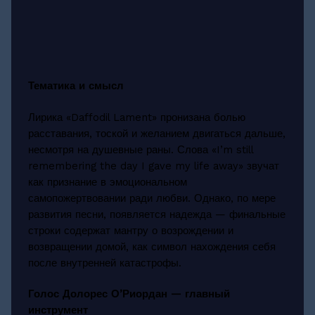
Тематика и смысл
Лирика «Daffodil Lament» пронизана болью
расставания, тоской и желанием двигаться дальше,
несмотря на душевные раны. Слова «I’m still
remembering the day I gave my life away» звучат
как признание в эмоциональном
самопожертвовании ради любви. Однако, по мере
развития песни, появляется надежда — финальные
строки содержат мантру о возрождении и
возвращении домой, как символ нахождения себя
после внутренней катастрофы.
Голос Долорес О’Риордан — главный
инструмент