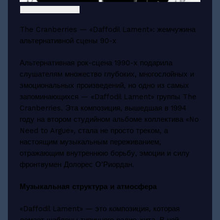
The Cranberries — «Daffodil Lament»: жемчужина
альтернативной сцены 90-х
Альтернативная рок-сцена 1990-х подарила
слушателям множество глубоких, многослойных и
эмоциональных произведений, но одно из самых
запоминающихся — «Daffodil Lament» группы The
Cranberries. Эта композиция, вышедшая в 1994
году на втором студийном альбоме коллектива «No
Need to Argue», стала не просто треком, а
настоящим музыкальным переживанием,
отражающим внутреннюю борьбу, эмоции и силу
фронтвумен Долорес О’Риордан.
Музыкальная структура и атмосфера
«Daffodil Lament» — это композиция, которая
ломает шаблоны типичного радио-хита. В ней