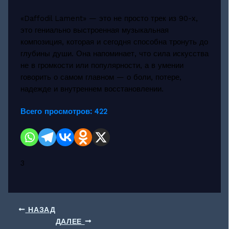
«Daffodil Lament» — это не просто трек из 90-х,
это гениально выстроенная музыкальная
композиция, которая и сегодня способна тронуть до
глубины души. Она напоминает, что сила искусства
не в громкости или популярности, а в умении
говорить о самом главном — о боли, потере,
надежде и внутреннем восстановлении.
Всего просмотров:
422
3
НАЗАД
ДАЛЕЕ