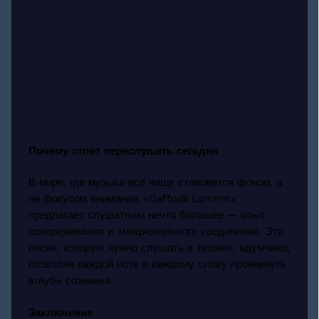
Почему стоит переслушать сегодня
В мире, где музыка всё чаще становится фоном, а
не фокусом внимания, «Daffodil Lament»
предлагает слушателю нечто большее — опыт
сопереживания и эмоционального соединения. Это
песня, которую нужно слушать в тишине, вдумчиво,
позволяя каждой ноте и каждому слову проникнуть
вглубь сознания.
Заключение