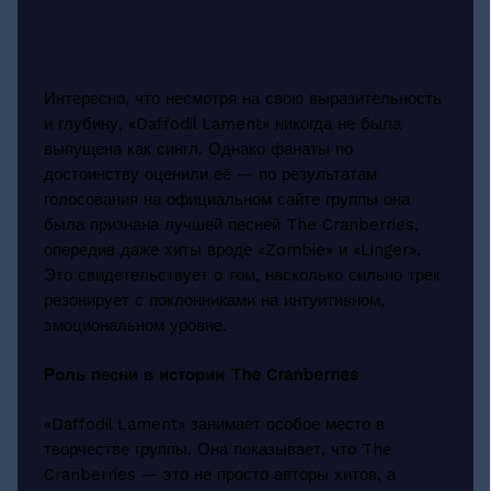
Интересно, что несмотря на свою выразительность
и глубину, «Daffodil Lament» никогда не была
выпущена как сингл. Однако фанаты по
достоинству оценили её — по результатам
голосования на официальном сайте группы она
была признана лучшей песней The Cranberries,
опередив даже хиты вроде «Zombie» и «Linger».
Это свидетельствует о том, насколько сильно трек
резонирует с поклонниками на интуитивном,
эмоциональном уровне.
Роль песни в истории The Cranberries
«Daffodil Lament» занимает особое место в
творчестве группы. Она показывает, что The
Cranberries — это не просто авторы хитов, а