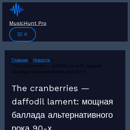
Перейти
к
содержимому
MusicHunt Pro
Главная
Новости
The cranberries — daffodil lament: мощная
баллада альтернативного рока 90-х
The cranberries —
daffodil lament: мощная
баллада альтернативного
рока 90-х