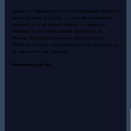
Одним из главных достоинств композиции является
вокал Долорес. Её голос — хрупкий, но мощный,
нежный и в то же время гневный — идеально
передаёт все оттенки эмоций героини песни.
Именно благодаря вокальной интерпретации
«Daffodil Lament» воспринимается как исповедь, а
не просто поп-рок баллада.
Неочевидный хит