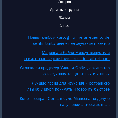
История
Артисты и Группы
Жанры
О нас
Новый альбом karol g no me arrepiento de
sentir tanto меняет её звучание и вектор
Мадонна и Кайли Миноуг выпустили
совместные версии love sensation afterhours
Скончался продюсер Уильям Орбит, архитектор
поп-звучания конца 1990-х и 2000-х
Лучшие песни для изучения иностранного
языка: учимся понимать и говорить быстрее
Suno проиграл Gema в суде Мюнхена по делу о
нарушении авторских прав