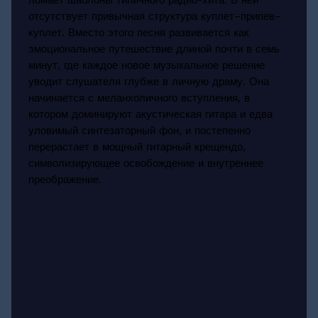
отсутствует привычная структура куплет–припев–
куплет. Вместо этого песня развивается как
эмоциональное путешествие длиной почти в семь
минут, где каждое новое музыкальное решение
уводит слушателя глубже в личную драму. Она
начинается с меланхоличного вступления, в
котором доминируют акустическая гитара и едва
уловимый синтезаторный фон, и постепенно
перерастает в мощный гитарный крещендо,
символизирующее освобождение и внутреннее
преображение.