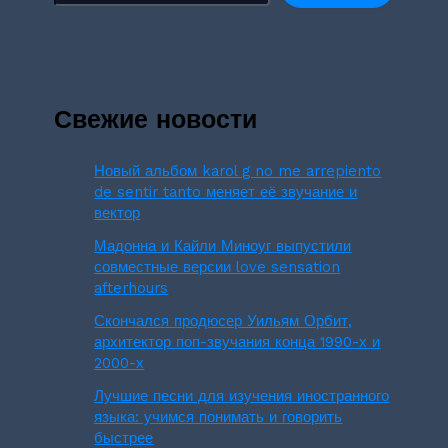
Свежие новости
Новый альбом karol g no me arrepiento
de sentir tanto меняет её звучание и
вектор
Мадонна и Кайли Миноуг выпустили
совместные версии love sensation
afterhours
Скончался продюсер Уильям Орбит,
архитектор поп-звучания конца 1990-х и
2000-х
Лучшие песни для изучения иностранного
языка: учимся понимать и говорить
быстрее