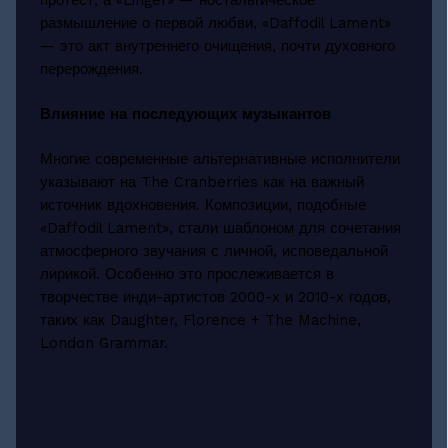
протест, а «Linger» — ностальгическое
размышление о первой любви, «Daffodil Lament»
— это акт внутреннего очищения, почти духовного
перерождения.
Влияние на последующих музыкантов
Многие современные альтернативные исполнители
указывают на The Cranberries как на важный
источник вдохновения. Композиции, подобные
«Daffodil Lament», стали шаблоном для сочетания
атмосферного звучания с личной, исповедальной
лирикой. Особенно это прослеживается в
творчестве инди-артистов 2000-х и 2010-х годов,
таких как Daughter, Florence + The Machine,
London Grammar.