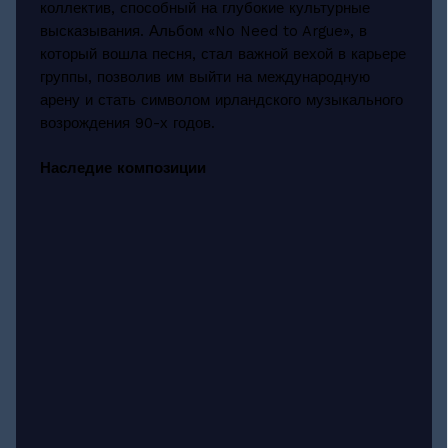
коллектив, способный на глубокие культурные
высказывания. Альбом «No Need to Argue», в
который вошла песня, стал важной вехой в карьере
группы, позволив им выйти на международную
арену и стать символом ирландского музыкального
возрождения 90-х годов.
Наследие композиции