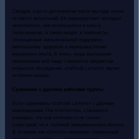
Сегодня, спустя десятилетия после выхода, песня
остаётся актуальной. Её перезапускают молодые
исполнители, она используется в кино и
телесериалах, а также входит в плейлисты,
посвящённые эмоциональной поддержке,
ментальному здоровью и переосмыслению
жизненного опыта. В эпоху, когда внутренние
переживания всё чаще становятся предметом
открытого обсуждения, «Daffodil Lament» звучит
особенно мощно.
Сравнение с другими работами группы
Если сравнивать «Daffodil Lament» с другими
композициями The Cranberries, становится
очевидно, что она отличается не только
структурой, но и глубиной эмоционального посыла.
В то время как «Zombie» выражает социальный