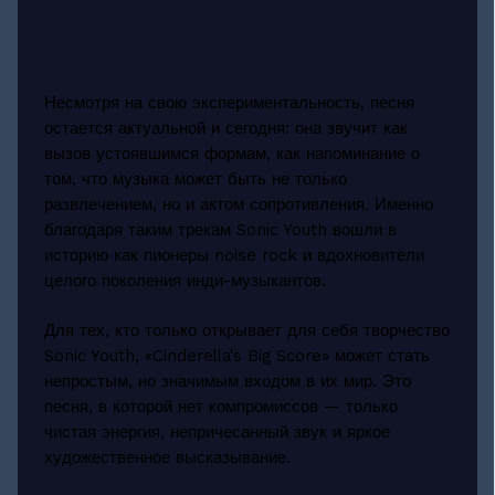
Несмотря на свою экспериментальность, песня
остается актуальной и сегодня: она звучит как
вызов устоявшимся формам, как напоминание о
том, что музыка может быть не только
развлечением, но и актом сопротивления. Именно
благодаря таким трекам Sonic Youth вошли в
историю как пионеры noise rock и вдохновители
целого поколения инди-музыкантов.
Для тех, кто только открывает для себя творчество
Sonic Youth, «Cinderella's Big Score» может стать
непростым, но значимым входом в их мир. Это
песня, в которой нет компромиссов — только
чистая энергия, непричесанный звук и яркое
художественное высказывание.