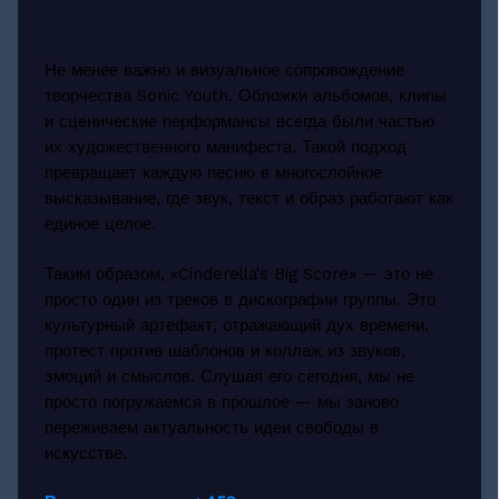
Не менее важно и визуальное сопровождение
творчества Sonic Youth. Обложки альбомов, клипы
и сценические перформансы всегда были частью
их художественного манифеста. Такой подход
превращает каждую песню в многослойное
высказывание, где звук, текст и образ работают как
единое целое.
Таким образом, «Cinderella's Big Score» — это не
просто один из треков в дискографии группы. Это
культурный артефакт, отражающий дух времени,
протест против шаблонов и коллаж из звуков,
эмоций и смыслов. Слушая его сегодня, мы не
просто погружаемся в прошлое — мы заново
переживаем актуальность идеи свободы в
искусстве.