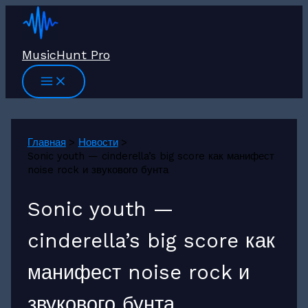
Перейти
к
содержимому
MusicHunt Pro
Главная
Новости
Sonic youth — cinderella’s big score как манифест
noise rock и звукового бунта
Sonic youth —
cinderella’s big score как
манифест noise rock и
звукового бунта