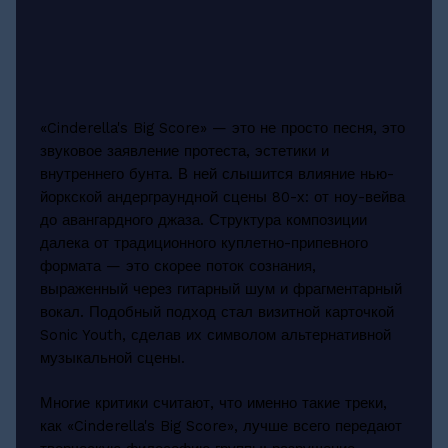
«Cinderella's Big Score» — это не просто песня, это
звуковое заявление протеста, эстетики и
внутреннего бунта. В ней слышится влияние нью-
йоркской андерграундной сцены 80-х: от ноу-вейва
до авангардного джаза. Структура композиции
далека от традиционного куплетно-припевного
формата — это скорее поток сознания,
выраженный через гитарный шум и фрагментарный
вокал. Подобный подход стал визитной карточкой
Sonic Youth, сделав их символом альтернативной
музыкальной сцены.
Многие критики считают, что именно такие треки,
как «Cinderella's Big Score», лучше всего передают