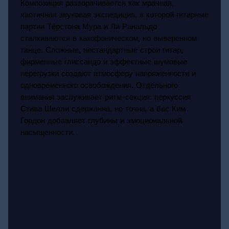
Композиция разворачивается как мрачная,
хаотичная звуковая экспедиция, в которой гитарные
партии Тёрстона Мура и Ли Ранальдо
сталкиваются в какофоническом, но выверенном
танце. Сложные, нестандартные строи гитар,
фирменные глиссандо и эффектные шумовые
перегрузки создают атмосферу напряженности и
одновременного освобождения. Отдельного
внимания заслуживает ритм-секция: перкуссия
Стива Шелли сдержанна, но точна, а бас Ким
Гордон добавляет глубины и эмоциональной
насыщенности.