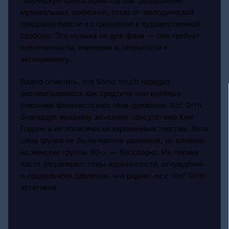
творческую философию группы: разрушение
музыкальных шаблонов, отказ от мелодической
предсказуемости и стремление к художественной
свободе. Это музыка не для фона — она требует
вовлеченности, внимания и открытости к
эксперименту.
Важно отметить, что Sonic Youth нередко
рассматриваются как предтечи или идейные
союзники феминистского панк-движения Riot Grrrl
благодаря мощному женскому присутствию Ким
Гордон и её политически заряженным текстам. Хотя
сама группа не была частью движения, их влияние
на женские группы 90-х — бесспорно. Их лирика
часто затрагивает темы идентичности, отчуждения
и социального давления, что роднит их с Riot Grrrl-
эстетикой.