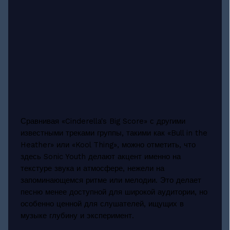
Сравнивая «Cinderella's Big Score» с другими
известными треками группы, такими как «Bull in the
Heather» или «Kool Thing», можно отметить, что
здесь Sonic Youth делают акцент именно на
текстуре звука и атмосфере, нежели на
запоминающемся ритме или мелодии. Это делает
песню менее доступной для широкой аудитории, но
особенно ценной для слушателей, ищущих в
музыке глубину и эксперимент.