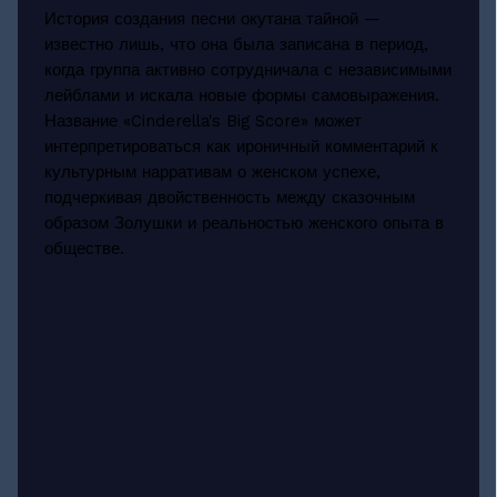
История создания песни окутана тайной —
известно лишь, что она была записана в период,
когда группа активно сотрудничала с независимыми
лейблами и искала новые формы самовыражения.
Название «Cinderella's Big Score» может
интерпретироваться как ироничный комментарий к
культурным нарративам о женском успехе,
подчеркивая двойственность между сказочным
образом Золушки и реальностью женского опыта в
обществе.