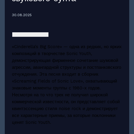
30.08.2025
«Cinderella's Big Score» — одна из редких, но ярких
композиций в творчестве Sonic Youth,
демонстрирующая фирменное сочетание шумовой
агрессии, авангардной структуры и постпанковского
отчуждения. Эта песня входит в сборник
«Screaming Fields of Sonic Love», охватывающий
знаковые моменты группы с 1980-х годов.
Несмотря на то что трек не получил широкой
коммерческой известности, он представляет собой
квинтэссенцию стиля noise rock и демонстрирует
все характерные приемы, за которые поклонники
ценят Sonic Youth.