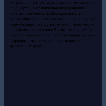
Кроме того, в контексте современного музыкального
ландшафта, композиции подобного рода вновь
обретают популярность. Молодые артисты и
группы, вдохновленные эстетикой 80-х и 90-х, все
чаще обращаются к шумовому року, переосмысляя
его для нового поколения. В этом смысле работы
Sonic Youth остаются не просто актуальными, но и
направляющими ориентир в поиске новых
музыкальных форм.