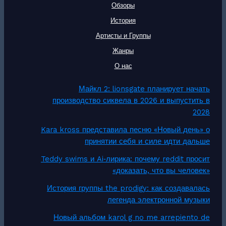
Обзоры
История
Артисты и Группы
Жанры
О нас
Майкл 2: lionsgate планирует начать
производство сиквела в 2026 и выпустить в
2028
Kara kross представила песню «Новый день» о
принятии себя и силе идти дальше
Teddy swims и Ai‑лирика: почему reddit просит
«доказать, что вы человек»
История группы the prodigy: как создавалась
легенда электронной музыки
Новый альбом karol g no me arrepiento de