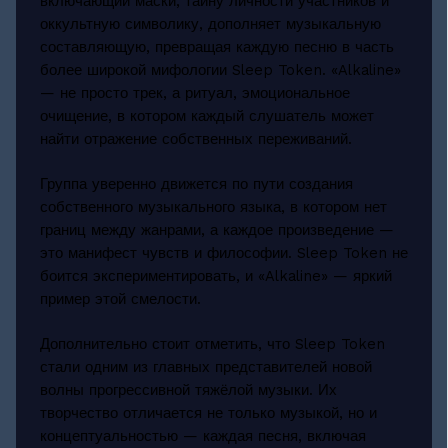
включающий маски, тайну личности участников и
оккультную символику, дополняет музыкальную
составляющую, превращая каждую песню в часть
более широкой мифологии Sleep Token. «Alkaline»
— не просто трек, а ритуал, эмоциональное
очищение, в котором каждый слушатель может
найти отражение собственных переживаний.
Группа уверенно движется по пути создания
собственного музыкального языка, в котором нет
границ между жанрами, а каждое произведение —
это манифест чувств и философии. Sleep Token не
боится экспериментировать, и «Alkaline» — яркий
пример этой смелости.
Дополнительно стоит отметить, что Sleep Token
стали одним из главных представителей новой
волны прогрессивной тяжёлой музыки. Их
творчество отличается не только музыкой, но и
концептуальностью — каждая песня, включая