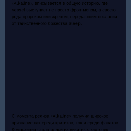
«Alkaline», вписывается в общую историю, где
Vessel выступает не просто фронтменом, а своего
рода пророком или жрецом, передающим послания
от таинственного божества Sleep.
С момента релиза «Alkaline» получил широкое
признание как среди критиков, так и среди фанатов.
Композиция стала одной из визитных карточек