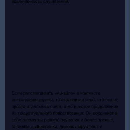
вовлечённость слушателей.
Если рассматривать «Alkaline» в контексте
дискографии группы, то становится ясно, что это не
просто отдельный сингл, а логическое продолжение
их концептуального повествования. Он соединяет в
себе элементы раннего звучания и более зрелые,
сложные аранжировки, демонстрируя рост и