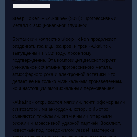
Sleep Token – «Alkaline» (2021): Прогрессивный
металл с эмоциональной глубиной
Британский коллектив Sleep Token продолжает
раздвигать границы жанров, и трек «Alkaline»,
выпущенный в 2021 году, яркое тому
подтверждение. Эта композиция демонстрирует
уникальное сочетание прогрессивного метала,
атмосферного рока и электронной эстетики, что
делает её не только музыкальным произведением,
но и настоящим эмоциональным переживанием.
«Alkaline» открывается мягкими, почти эфемерными
синтезаторными аккордами, которые быстро
сменяются тяжёлыми, ритмичными гитарными
рифами и агрессивной ударной партией. Вокалист,
известный под псевдонимом Vessel, мастерски