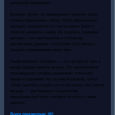
эволюцию коллектива.
Влияние группы на современную тяжёлую сцену
сложно переоценить. Sleep Token вдохновляют
молодых музыкантов на поиски новых форм и
отказ от жанровых рамок. Их подход к созданию
музыки — это приглашение к глубокому
внутреннему диалогу, к изучению собственных
эмоций и переживаний через звук.
Таким образом, «Alkaline» — это не просто трек в
жанре прогрессивного метала. Это многослойное
произведение, которое раскрывает потенциал
жанра и поднимает его на новый уровень. Sleep
Token удалось создать нечто большее, чем просто
музыку — они подарили слушателям
эмоциональный опыт, который остаётся с ними
надолго.
Всего просмотров:
381