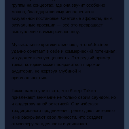
группы на концертах, где она звучит особенно
мощно, благодаря живому исполнению и
визуальной постановке. Световые эффекты, дым,
визуальные проекции — всё это превращает
выступление в иммерсивное шоу.
Музыкальные критики отмечают, что «Alkaline»
удачно сочетает в себе и коммерческий потенциал,
и художественную ценность. Это редкий пример
трека, который может понравиться широкой
аудитории, не жертвуя глубиной и
оригинальностью.
Также важно учитывать, что Sleep Token
привлекают внимание не только своим саундом, но
и андерграундной эстетикой. Они избегают
традиционного продвижения, редко дают интервью
и не раскрывают свои личности, что создаёт
атмосферу загадочности и усиливает