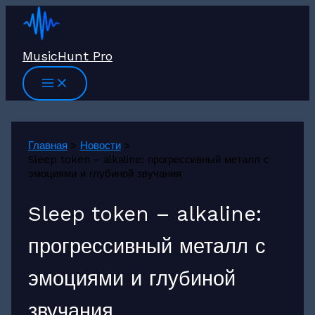
Перейти
к
содержимому
MusicHunt Pro
Главная
Новости
Sleep token – alkaline: прогрессивный металл с
эмоциями и глубиной звучания
Sleep token – alkaline:
прогрессивный металл с
эмоциями и глубиной
звучания