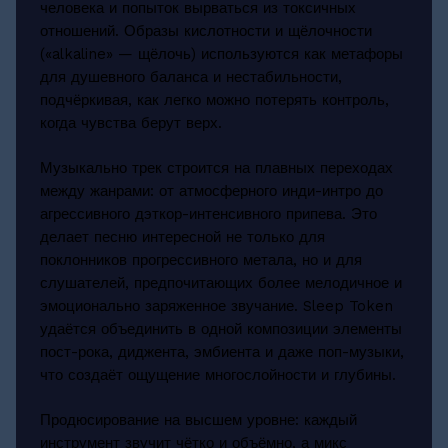
человека и попыток вырваться из токсичных
отношений. Образы кислотности и щёлочности
(«alkaline» — щёлочь) используются как метафоры
для душевного баланса и нестабильности,
подчёркивая, как легко можно потерять контроль,
когда чувства берут верх.
Музыкально трек строится на плавных переходах
между жанрами: от атмосферного инди-интро до
агрессивного дэткор-интенсивного припева. Это
делает песню интересной не только для
поклонников прогрессивного метала, но и для
слушателей, предпочитающих более мелодичное и
эмоционально заряженное звучание. Sleep Token
удаётся объединить в одной композиции элементы
пост-рока, диджента, эмбиента и даже поп-музыки,
что создаёт ощущение многослойности и глубины.
Продюсирование на высшем уровне: каждый
инструмент звучит чётко и объёмно, а микс