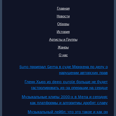
Главная
Новости
Обзоры
История
Артисты и Группы
Жанры
О нас
Suno проиграл Gema в суде Мюнхена по делу о
нарушении авторских прав
Гленн Хьюз из deep purple больше не будет
гастролировать из-за операции на сердце
Музыкальные клипы 2000‑х в Mena и сегодня:
как платформы и алгоритмы дробят славу
Музыкальный лейбл: что это такое и как он