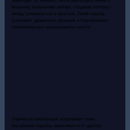
переходит от нежного, почти шепчущего пения к
мощному вокальному напору, создавая контраст
между уязвимостью и яростью. Такой подход
усиливает драматизм звучания и подчёркивает
эмоциональную насыщенность текста.
Лирически композиция затрагивает темы
внутренней борьбы, зависимости от другого