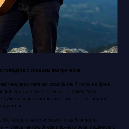
 аутсайдера с сердцем кантри-рока
екомендовал себя как самобытный голос на фоне
иция "Spinnin' On This Rock" — яркое тому
 музыкальное полотно, где звук, текст и энергия
андартное.
лей, которых часто упрекают в шаблонности
е — смесь кантри, блюза и южного рока, поданную с