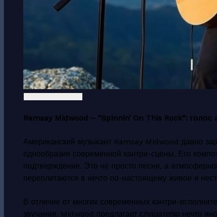
Ramsay Midwood – “Spinnin’ On This Rock”: голос
Американский музыкант Ramsay Midwood давно зар
однообразия современной кантри-сцены. Его композ
подтверждение. Это не просто песня, а атмосферное
переплетаются в нечто по-настоящему живое и нест
В отличие от многих современных кантри-исполните
звучания, Midwood предлагает слушателю нечто ино