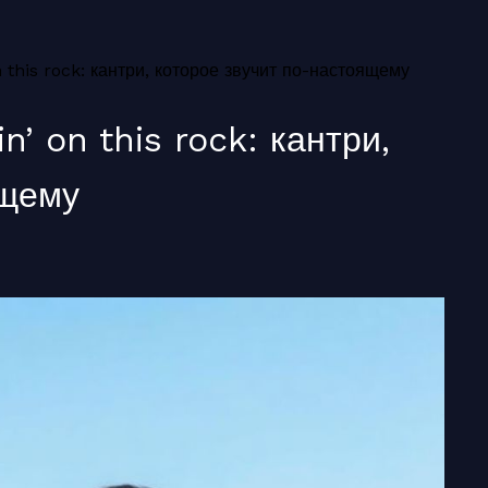
this rock: кантри, которое звучит по-настоящему
’ on this rock: кантри,
ящему