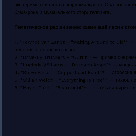
эксперимент и связь с корнями жанра. Она понрави
блюз-рока и музыкального сторителлинга.
Тематическое расширение: какие ещё песни сто
1. *Townes Van Zandt – “Waiting Around to Die”* —
невероятно пронзительное.
2. *Drive-By Truckers – “Outfit”* — пример соврем
3. *Lucinda Williams – “Drunken Angel”* — мощная
4. *Steve Earle – “Copperhead Road”* — агрессивны
5. *Gillian Welch – “Everything Is Free”* — тихая, 
6. *Hayes Carll – “Beaumont”* — сатира и лирика 