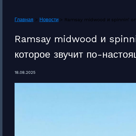
Поиск
Главная
Новости
Ramsay midwood и spinnin’ on 
Ramsay midwood и spinnin
которое звучит по-насто
18.08.2025