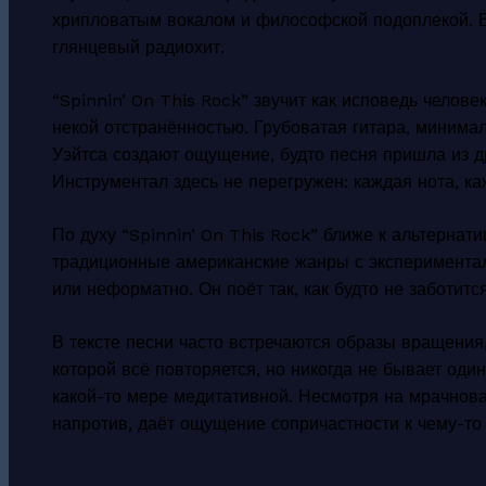
хрипловатым вокалом и философской подоплекой. Ег
глянцевый радиохит.
“Spinnin’ On This Rock” звучит как исповедь челов
некой отстранённостью. Грубоватая гитара, минима
Уэйтса создают ощущение, будто песня пришла из д
Инструментал здесь не перегружен: каждая нота, ка
По духу “Spinnin’ On This Rock” ближе к альтерна
традиционные американские жанры с экспериментал
или неформатно. Он поёт так, как будто не заботитс
В тексте песни часто встречаются образы вращения
которой всё повторяется, но никогда не бывает од
какой-то мере медитативной. Несмотря на мрачнова
напротив, даёт ощущение сопричастности к чему-то