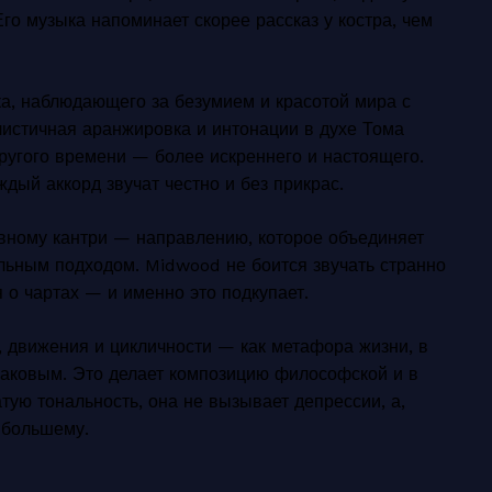
о музыка напоминает скорее рассказ у костра, чем
ека, наблюдающего за безумием и красотой мира с
листичная аранжировка и интонации в духе Тома
ругого времени — более искреннего и настоящего.
ждый аккорд звучат честно и без прикрас.
тивному кантри — направлению, которое объединяет
ьным подходом. Midwood не боится звучать странно
я о чартах — и именно это подкупает.
, движения и цикличности — как метафора жизни, в
инаковым. Это делает композицию философской и в
тую тональность, она не вызывает депрессии, а,
 большему.