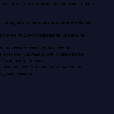
тся ценителям Americana, альтернативного фолка,
ит послушать, если вам понравился Midwood
 похожее по духу произведение, мрачное, но
енного южного рока с умным текстом.
 кантри-рок баллада о боли и одиночестве.
й микс кантри и рока.
но сильная песня о творчестве и выгорании.
в одном флаконе.