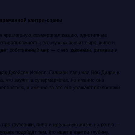
овременной кантри-сцены
за чрезмерную коммерциализацию, однотипные
отивоположность: его музыка звучит сыро, живо и
даёт собственный мир — с его законами, ритмами и
 как Джейсон Исбелл, Гиллиан Уэлч или Боб Дилан в
а, что звучит в супермаркетах, но именно она
непонятым, и именно за это его уважают поклонники
 про грузовики, пиво и идеальную жизнь на ранчо —
зыка подойдёт тем, кто ищет в кантри глубину,