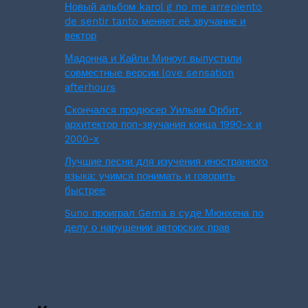
Новый альбом karol g no me arrepiento
de sentir tanto меняет её звучание и
вектор
Мадонна и Кайли Миноуг выпустили
совместные версии love sensation
afterhours
Скончался продюсер Уильям Орбит,
архитектор поп-звучания конца 1990-х и
2000-х
Лучшие песни для изучения иностранного
языка: учимся понимать и говорить
быстрее
Suno проиграл Gema в суде Мюнхена по
делу о нарушении авторских прав