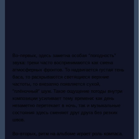
Во-первых, здесь заметна особая "погодность"
звука: треки часто воспринимаются как смена
атмосферных фронтов. То надвигается густая тень
баса, то раскрываются светящиеся верхние
частоты, то внезапно появляется сухой,
"плёночный" шум. Такое ощущение погоды внутри
композиции усиливает тему времени: как день
незаметно перетекает в ночь, так и музыкальные
состояния здесь сменяют друг друга без резких
швов.
Во-вторых, ритм на альбоме играет роль компаса.