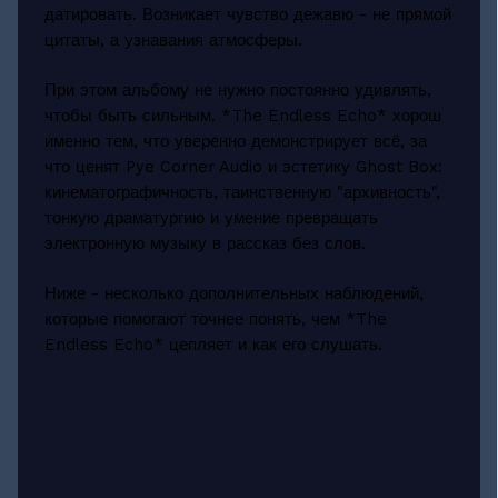
датировать. Возникает чувство дежавю - не прямой
цитаты, а узнавания атмосферы.
При этом альбому не нужно постоянно удивлять,
чтобы быть сильным. *The Endless Echo* хорош
именно тем, что уверенно демонстрирует всё, за
что ценят Pye Corner Audio и эстетику Ghost Box:
кинематографичность, таинственную "архивность",
тонкую драматургию и умение превращать
электронную музыку в рассказ без слов.
Ниже - несколько дополнительных наблюдений,
которые помогают точнее понять, чем *The
Endless Echo* цепляет и как его слушать.