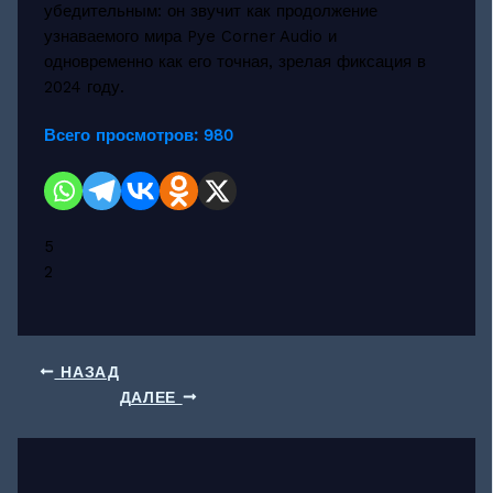
убедительным: он звучит как продолжение
узнаваемого мира Pye Corner Audio и
одновременно как его точная, зрелая фиксация в
2024 году.
Всего просмотров:
980
5
2
НАЗАД
ДАЛЕЕ