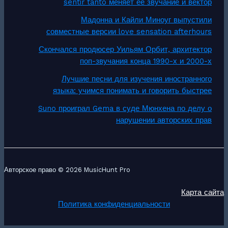
sentir tanto меняет её звучание и вектор
Мадонна и Кайли Миноуг выпустили
совместные версии love sensation afterhours
Скончался продюсер Уильям Орбит, архитектор
поп-звучания конца 1990-х и 2000-х
Лучшие песни для изучения иностранного
языка: учимся понимать и говорить быстрее
Suno проиграл Gema в суде Мюнхена по делу о
нарушении авторских прав
Авторское право © 2026 MusicHunt Pro
Карта сайта
Политика конфиденциальности