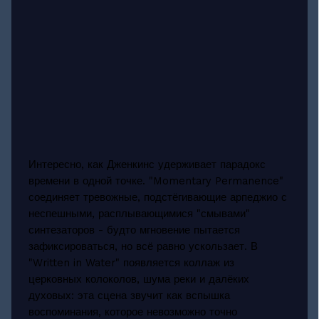
Интересно, как Дженкинс удерживает парадокс
времени в одной точке. "Momentary Permanence"
соединяет тревожные, подстёгивающие арпеджио с
неспешными, расплывающимися "смывами"
синтезаторов - будто мгновение пытается
зафиксироваться, но всё равно ускользает. В
"Written in Water" появляется коллаж из
церковных колоколов, шума реки и далёких
духовых: эта сцена звучит как вспышка
воспоминания, которое невозможно точно