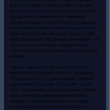
для тех, кто ищет электронную музыку не "для
фона", а для сосредоточенного созерцания. Здесь
нет давления на эмоцию в лоб: напряжение
создаётся аккуратно, через полутона и ожидание.
Альбом можно включить вечером, в дороге или во
время работы, но максимальный эффект он даёт,
когда слушаешь его как цельное произведение - от
начала до конца, позволяя переходам между
короткими и длинными треками менять восприятие
времени.
Наконец, важный итог: Дженкинс не пытается
переписать собственный стиль и не превращает
*The Endless Echo* в демонстрацию "новизны
ради новизны". Он делает то, что умеет лучше
всего - рассказывает историю тембрами, тишиной,
эхом и глубиной, превращая размышление о
времени в осязаемый звуковой опыт. Именно
поэтому альбом воспринимается цельным и