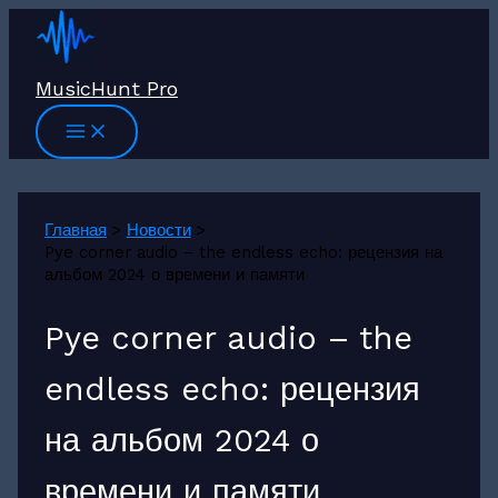
Перейти
к
содержимому
MusicHunt Pro
Главная
Новости
Pye corner audio – the endless echo: рецензия на
альбом 2024 о времени и памяти
Pye corner audio – the
endless echo: рецензия
на альбом 2024 о
времени и памяти