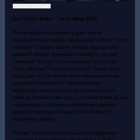
Pye Corner Audio - The Endless Echo
После необычно светлого и даже слегка
шугейзового настроения предыдущей работы *Let's
Emerge!* у многих возник вопрос: куда дальше
повернёт Мартин Дженкинс и останется ли этот
"сияющий" вектор частью звучания Pye Corner
Audio. Альбом *The Endless Echo* (релиз 2024
года) даёт на это чёткий ответ: пластинка снова
погружает слушателя в созерцательную,
загадочную атмосферу, более привычную для
проекта. Главная тема здесь - течение времени, его
обманчивость и странные оптические эффекты
памяти, когда прошлое кажется то ближе, то
бесконечно далеко.
Уже на "Decision Point" слышно, что Дженкинс