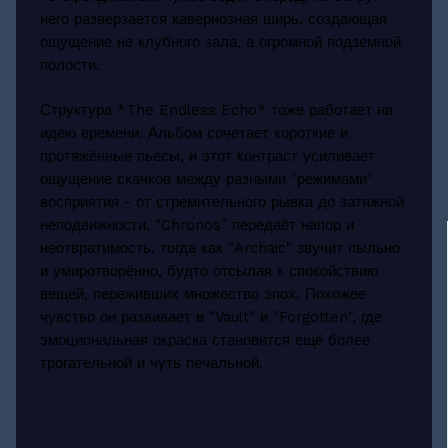
него разверзается кавернозная ширь, создающая
ощущение не клубного зала, а огромной подземной
полости.
Структура *The Endless Echo* тоже работает на
идею времени. Альбом сочетает короткие и
протяжённые пьесы, и этот контраст усиливает
ощущение скачков между разными "режимами"
восприятия - от стремительного рывка до затяжной
неподвижности. "Chronos" передаёт напор и
неотвратимость, тогда как "Archaic" звучит пыльно
и умиротворённо, будто отсылая к спокойствию
вещей, переживших множество эпох. Похожее
чувство он развивает в "Vault" и "Forgotten", где
эмоциональная окраска становится ещё более
трогательной и чуть печальной.