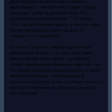
Даже когда музыка кажется расплывчатой и
медитативной, в ней часто присутствует скрытая
пульсация - намёк на движение часов. Это
особенно важно для восприятия: *The Endless
Echo* не про статичную красоту, а про путь через
внутренние коридоры памяти, где шаги то
ускоряются, то замедляются.
В-третьих, "старение" тембров подано не как
декоративный фильтр, а как смысловой приём.
Лёгкая коррозия звука, эффект "состаренной
плёнки", приглушённые транзиенты перкуссии - всё
это создаёт ощущение найденной записи, которую
время не уничтожило, а преобразовало. В
результате слушатель не просто слышит музыку, а
как будто соприкасается с объектом, у которого
есть биография.