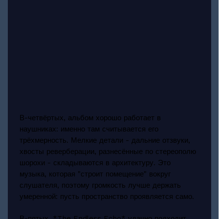
В-четвёртых, альбом хорошо работает в
наушниках: именно там считывается его
трёхмерность. Мелкие детали - дальние отзвуки,
хвосты реверберации, разнесённые по стереополю
шорохи - складываются в архитектуру. Это
музыка, которая "строит помещение" вокруг
слушателя, поэтому громкость лучше держать
умеренной: пусть пространство проявляется само.
В-пятых, *The Endless Echo* удачно подходит