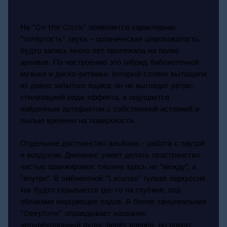
На "On the Clock" появляется характерная
"потёртость" звука - органическая шероховатость,
будто запись много лет пролежала на полке
архивов. По настроению это гибрид библиотечной
музыки и диско-ритмики, который словно вытащили
из давно забытого ящика: он не выглядит ретро-
стилизацией ради эффекта, а ощущается
найденным артефактом с собственной историей и
пылью времени на поверхности.
Отдельное достоинство альбома - работа с паузой
и воздухом. Дженкинс умеет делать пространство
частью аранжировки: тишина здесь не "между", а
"внутри". В эмбиентной "Lacunae" гулкая перкуссия
как будто скрывается где-то на глубине, под
облаками мерцающих падов. А более танцевальная
"Deeptime" оправдывает название:
четырёхдольный пульс ведёт вперёд, но вокруг