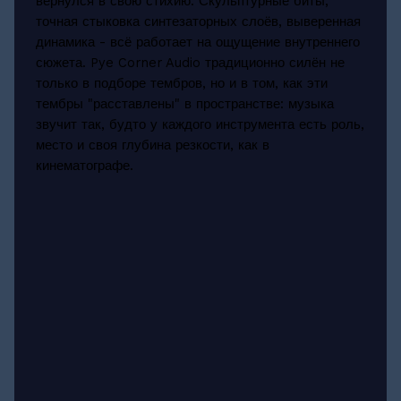
вернулся в свою стихию. Скульптурные биты,
точная стыковка синтезаторных слоёв, выверенная
динамика - всё работает на ощущение внутреннего
сюжета. Pye Corner Audio традиционно силён не
только в подборе тембров, но и в том, как эти
тембры "расставлены" в пространстве: музыка
звучит так, будто у каждого инструмента есть роль,
место и своя глубина резкости, как в
кинематографе.