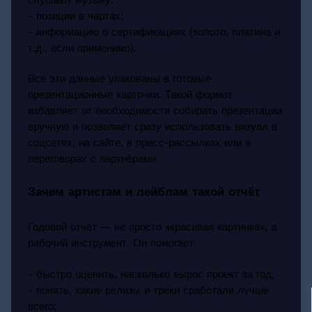
- позиции в чартах;
- информацию о сертификациях (золото, платина и
т.д., если применимо).
Все эти данные упакованы в готовые
презентационные карточки. Такой формат
избавляет от необходимости собирать презентации
вручную и позволяет сразу использовать визуал в
соцсетях, на сайте, в пресс-рассылках или в
переговорах с партнёрами.
Зачем артистам и лейблам такой отчёт
Годовой отчёт — не просто «красивая картинка», а
рабочий инструмент. Он помогает:
- быстро оценить, насколько вырос проект за год;
- понять, какие релизы и треки сработали лучше
всего;