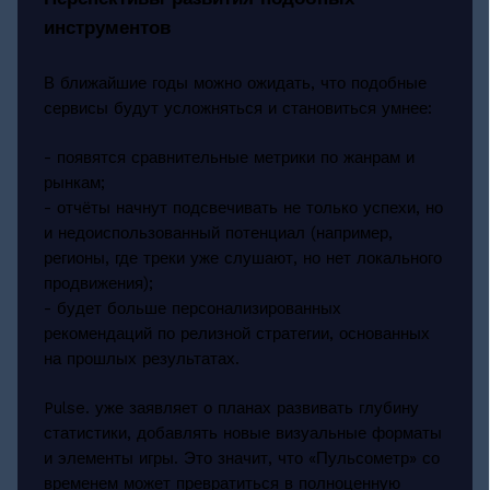
инструментов
В ближайшие годы можно ожидать, что подобные
сервисы будут усложняться и становиться умнее:
- появятся сравнительные метрики по жанрам и
рынкам;
- отчёты начнут подсвечивать не только успехи, но
и недоиспользованный потенциал (например,
регионы, где треки уже слушают, но нет локального
продвижения);
- будет больше персонализированных
рекомендаций по релизной стратегии, основанных
на прошлых результатах.
Pulse. уже заявляет о планах развивать глубину
статистики, добавлять новые визуальные форматы
и элементы игры. Это значит, что «Пульсометр» со
временем может превратиться в полноценную