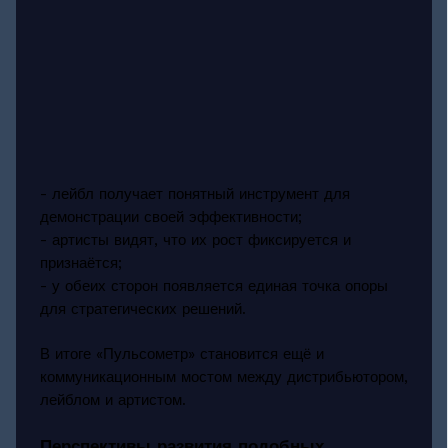
- лейбл получает понятный инструмент для
демонстрации своей эффективности;
- артисты видят, что их рост фиксируется и
признаётся;
- у обеих сторон появляется единая точка опоры
для стратегических решений.
В итоге «Пульсометр» становится ещё и
коммуникационным мостом между дистрибьютором,
лейблом и артистом.
Перспективы развития подобных