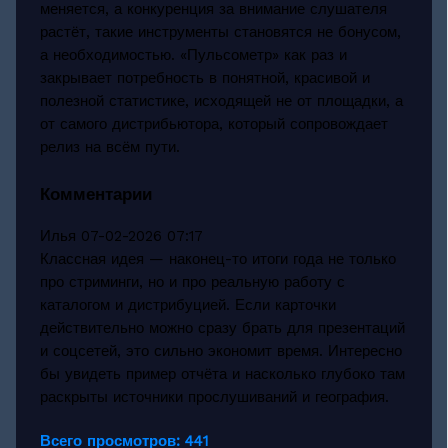
меняется, а конкуренция за внимание слушателя
растёт, такие инструменты становятся не бонусом,
а необходимостью. «Пульсометр» как раз и
закрывает потребность в понятной, красивой и
полезной статистике, исходящей не от площадки, а
от самого дистрибьютора, который сопровождает
релиз на всём пути.
Комментарии
Илья
07-02-2026 07:17
Классная идея — наконец-то итоги года не только
про стриминги, но и про реальную работу с
каталогом и дистрибуцией. Если карточки
действительно можно сразу брать для презентаций
и соцсетей, это сильно экономит время. Интересно
бы увидеть пример отчёта и насколько глубоко там
раскрыты источники прослушиваний и география.
Всего просмотров:
441