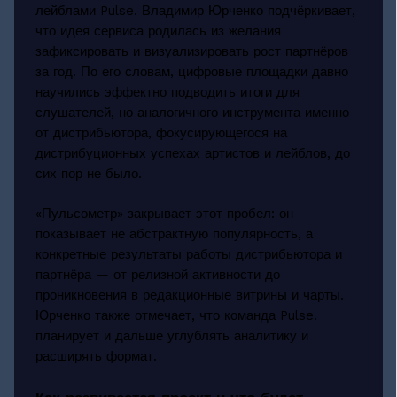
лейблами Pulse. Владимир Юрченко подчёркивает,
что идея сервиса родилась из желания
зафиксировать и визуализировать рост партнёров
за год. По его словам, цифровые площадки давно
научились эффектно подводить итоги для
слушателей, но аналогичного инструмента именно
от дистрибьютора, фокусирующегося на
дистрибуционных успехах артистов и лейблов, до
сих пор не было.
«Пульсометр» закрывает этот пробел: он
показывает не абстрактную популярность, а
конкретные результаты работы дистрибьютора и
партнёра — от релизной активности до
проникновения в редакционные витрины и чарты.
Юрченко также отмечает, что команда Pulse.
планирует и дальше углублять аналитику и
расширять формат.