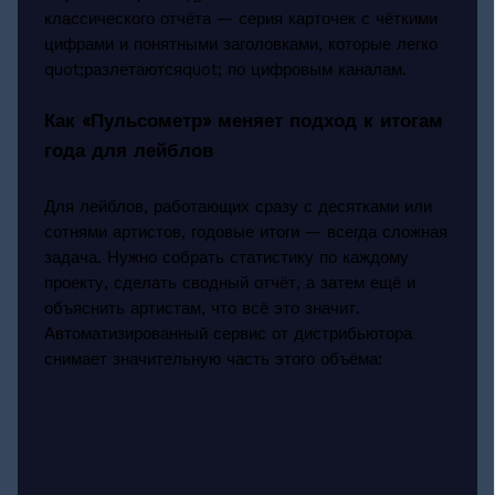
классического отчёта — серия карточек с чёткими
цифрами и понятными заголовками, которые легко
quot;разлетаютсяquot; по цифровым каналам.
Как «Пульсометр» меняет подход к итогам
года для лейблов
Для лейблов, работающих сразу с десятками или
сотнями артистов, годовые итоги — всегда сложная
задача. Нужно собрать статистику по каждому
проекту, сделать сводный отчёт, а затем ещё и
объяснить артистам, что всё это значит.
Автоматизированный сервис от дистрибьютора
снимает значительную часть этого объёма: