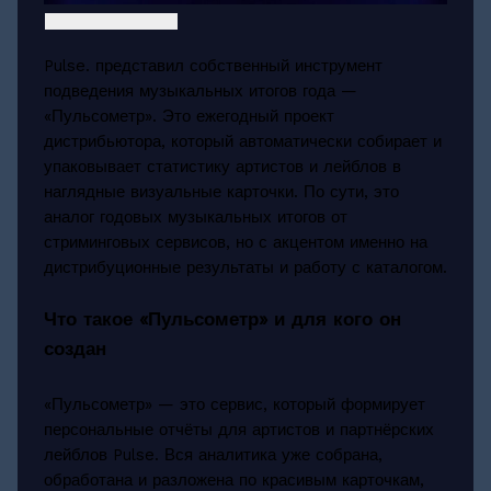
Pulse. представил собственный инструмент
подведения музыкальных итогов года —
«Пульсометр». Это ежегодный проект
дистрибьютора, который автоматически собирает и
упаковывает статистику артистов и лейблов в
наглядные визуальные карточки. По сути, это
аналог годовых музыкальных итогов от
стриминговых сервисов, но с акцентом именно на
дистрибуционные результаты и работу с каталогом.
Что такое «Пульсометр» и для кого он
создан
«Пульсометр» — это сервис, который формирует
персональные отчёты для артистов и партнёрских
лейблов Pulse. Вся аналитика уже собрана,
обработана и разложена по красивым карточкам,