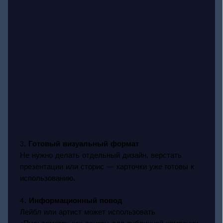
3.
Готовый визуальный формат
Не нужно делать отдельный дизайн, верстать
презентации или сторис — карточки уже готовы к
использованию.
4.
Информационный повод
Лейбл или артист может использовать