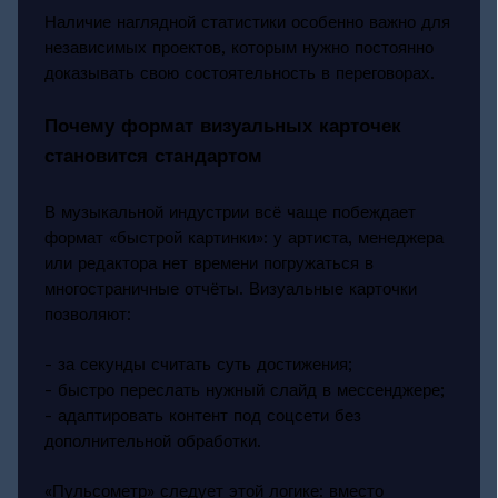
Наличие наглядной статистики особенно важно для
независимых проектов, которым нужно постоянно
доказывать свою состоятельность в переговорах.
Почему формат визуальных карточек
становится стандартом
В музыкальной индустрии всё чаще побеждает
формат «быстрой картинки»: у артиста, менеджера
или редактора нет времени погружаться в
многостраничные отчёты. Визуальные карточки
позволяют:
- за секунды считать суть достижения;
- быстро переслать нужный слайд в мессенджере;
- адаптировать контент под соцсети без
дополнительной обработки.
«Пульсометр» следует этой логике: вместо