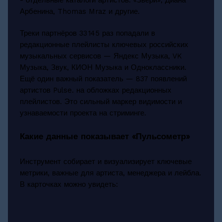
Арбенина, Thomas Mraz и другие.
Треки партнёров 33 145 раз попадали в
редакционные плейлисты ключевых российских
музыкальных сервисов — Яндекс Музыка, VK
Музыка, Звук, КИОН Музыка и Одноклассники.
Ещё один важный показатель — 837 появлений
артистов Pulse. на обложках редакционных
плейлистов. Это сильный маркер видимости и
узнаваемости проекта на стриминге.
Какие данные показывает «Пульсометр»
Инструмент собирает и визуализирует ключевые
метрики, важные для артиста, менеджера и лейбла.
В карточках можно увидеть: