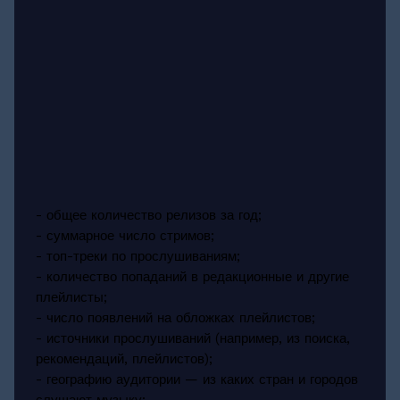
- общее количество релизов за год;
- суммарное число стримов;
- топ-треки по прослушиваниям;
- количество попаданий в редакционные и другие
плейлисты;
- число появлений на обложках плейлистов;
- источники прослушиваний (например, из поиска,
рекомендаций, плейлистов);
- географию аудитории — из каких стран и городов
слушают музыку;