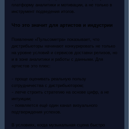
платформу аналитики и мотивации, а не только в
инструмент подведения итогов.
Что это значит для артистов и индустрии
Появление «Пульсометра» показывает, что
дистрибьюторы начинают конкурировать не только
на уровне условий и сервисов доставки релизов, но
и в зоне аналитики и работы с данными. Для
артистов это плюс:
- проще оценивать реальную пользу
сотрудничества с дистрибьютором;
- легче строить стратегию на основе цифр, а не
интуиции;
- появляется ещё один канал визуального
подтверждения успехов.
В условиях, когда музыкальная сцена быстро