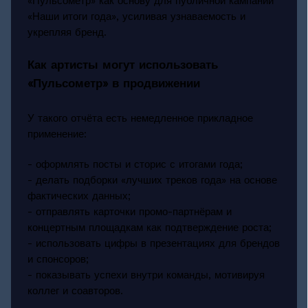
«Пульсометр» как основу для публичной кампании
«Наши итоги года», усиливая узнаваемость и
укрепляя бренд.
Как артисты могут использовать
«Пульсометр» в продвижении
У такого отчёта есть немедленное прикладное
применение:
- оформлять посты и сторис с итогами года;
- делать подборки «лучших треков года» на основе
фактических данных;
- отправлять карточки промо-партнёрам и
концертным площадкам как подтверждение роста;
- использовать цифры в презентациях для брендов
и спонсоров;
- показывать успехи внутри команды, мотивируя
коллег и соавторов.