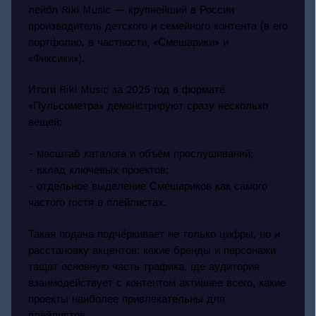
лейбл Riki Music — крупнейший в России
производитель детского и семейного контента (в его
портфолио, в частности, «Смешарики» и
«Фиксики»).
Итоги Riki Music за 2025 год в формате
«Пульсометра» демонстрируют сразу несколько
вещей:
- масштаб каталога и объём прослушиваний;
- вклад ключевых проектов;
- отдельное выделение Смешариков как самого
частого гостя в плейлистах.
Такая подача подчёркивает не только цифры, но и
расстановку акцентов: какие бренды и персонажи
тащат основную часть трафика, где аудитория
взаимодействует с контентом активнее всего, какие
проекты наиболее привлекательны для
плейлистов.