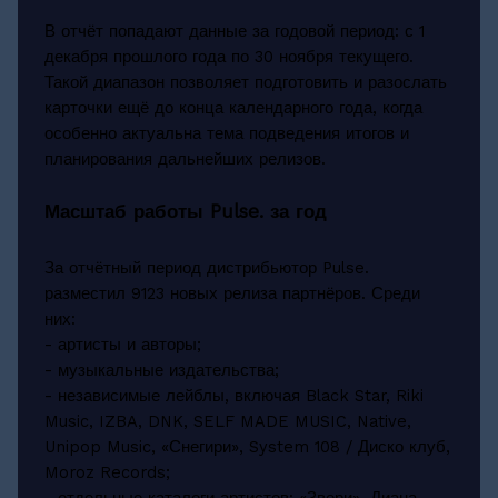
В отчёт попадают данные за годовой период: с 1
декабря прошлого года по 30 ноября текущего.
Такой диапазон позволяет подготовить и разослать
карточки ещё до конца календарного года, когда
особенно актуальна тема подведения итогов и
планирования дальнейших релизов.
Масштаб работы Pulse. за год
За отчётный период дистрибьютор Pulse.
разместил 9123 новых релиза партнёров. Среди
них:
- артисты и авторы;
- музыкальные издательства;
- независимые лейблы, включая Black Star, Riki
Music, IZBA, DNK, SELF MADE MUSIC, Native,
Unipop Music, «Снегири», System 108 / Диско клуб,
Moroz Records;
- отдельные каталоги артистов: «Звери», Диана