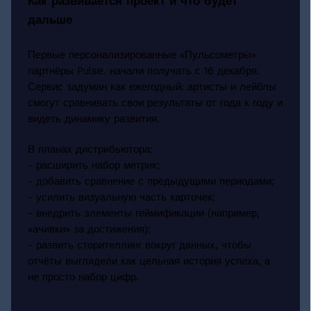
Как развивается проект и что будет
дальше
Первые персонализированные «Пульсометры»
партнёры Pulse. начали получать с 16 декабря.
Сервис задуман как ежегодный: артисты и лейблы
смогут сравнивать свои результаты от года к году и
видеть динамику развития.
В планах дистрибьютора:
- расширить набор метрик;
- добавить сравнение с предыдущими периодами;
- усилить визуальную часть карточек;
- внедрить элементы геймификации (например,
«ачивки» за достижения);
- развить сторителлинг вокруг данных, чтобы
отчёты выглядели как цельная история успеха, а
не просто набор цифр.