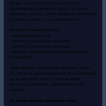
которые можно использовать как готовый
презентационный материал. Артисту не нужно
выгружать таблицы, строить графики и разбираться
в сложных отчётах — всё сделано за него.
Инструмент ориентирован на:
- независимых артистов;
- авторов и музыкальных издателей;
- лейблы, в том числе независимые;
- команды, управляющие каталогами известных
исполнителей.
Таким образом, «Пульсометр» закрывает запрос
тех, кто хочет видеть общий срез своих успехов за
год и сразу иметь контент, которым можно
делиться с аудиторией, партнёрами и внутри
команды.
За какой период считаются итоги