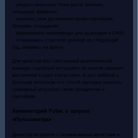
- увидеть реальные точки роста: регионы,
площадки, форматы;
- показать свои достижения промо-партнёрам,
брендам, площадкам;
- формировать инфоповоды для аудитории и СМИ;
- планировать стратегию релизов на следующий
год, опираясь на факты.
Для артистов без собственной аналитической
команды подобный инструмент во многом заменяет
внутренний «отдел статистики». А для лейблов с
большим каталогом это способ наглядно показать
суммарный результат своим резидентам и
партнёрам.
Комментарий Pulse. о запуске
«Пульсометра»
Директор по работе с независимыми артистами и