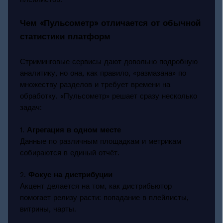
Чем «Пульсометр» отличается от обычной
статистики платформ
Стриминговые сервисы дают довольно подробную
аналитику, но она, как правило, «размазана» по
множеству разделов и требует времени на
обработку. «Пульсометр» решает сразу несколько
задач:
1.
Агрегация в одном месте
Данные по различным площадкам и метрикам
собираются в единый отчёт.
2.
Фокус на дистрибуции
Акцент делается на том, как дистрибьютор
помогает релизу расти: попадание в плейлисты,
витрины, чарты.