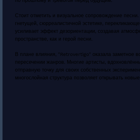
по прошлому и тревогой перед будущим.
Стоит отметить и визуальное сопровождение песни.
гнетущей, сюрреалистичной эстетике, перекликающе
усиливает эффект дезориентации, создавая атмосфе
пространстве, как и герой песни.
В плане влияния, "Retrovertigo" оказала заметное 
пересечении жанров. Многие артисты, вдохновлённы
отправную точку для своих собственных эксперимен
многослойная структура позволяет открывать новые