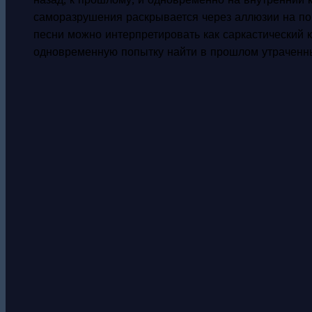
саморазрушения раскрывается через аллюзии на поп
песни можно интерпретировать как саркастический 
одновременную попытку найти в прошлом утраченн