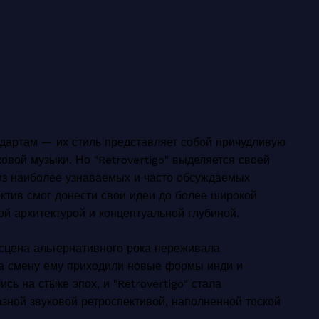
ндартам — их стиль представляет собой причудливую
ковой музыки. Но "Retrovertigo" выделяется своей
 из наиболее узнаваемых и часто обсуждаемых
ектив смог донести свои идеи до более широкой
ой архитектурой и концептуальной глубиной.
 сцена альтернативного рока переживала
на смену ему приходили новые формы инди и
ь на стыке эпох, и "Retrovertigo" стала
зной звуковой ретроспективой, наполненной тоской