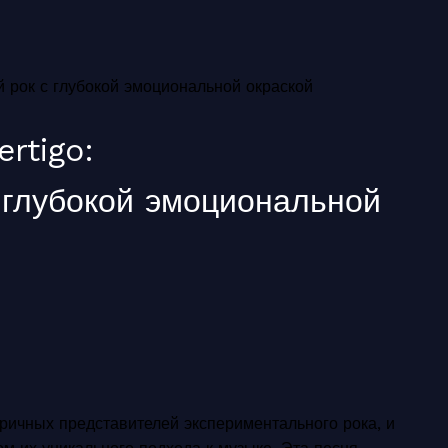
ый рок с глубокой эмоциональной окраской
ertigo:
 глубокой эмоциональной
тричных представителей экспериментального рока, и