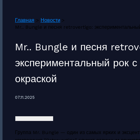
Поиск
Главная
Новости
Mr.. Bungle и песня retrovertigo: экспериментальн
Mr.. Bungle и песня retrov
экспериментальный рок с
окраской
07.11.2025
Группа Mr. Bungle — один из самых ярких и эксцен