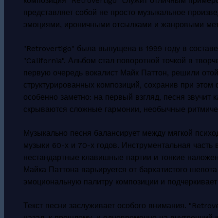
композиция "Retrovertigo" служит отличным примеро
представляет собой не просто музыкальное произве
эмоциями, ироничными отсылками и жанровыми ме
"Retrovertigo" была выпущена в 1999 году в состав
"California". Альбом стал поворотной точкой в творч
первую очередь вокалист Майк Паттон, решили отой
структурированных композиций, сохранив при этом ф
особенно заметно: на первый взгляд, песня звучит 
скрываются сложные гармонии, необычные ритмичес
Музыкально песня балансирует между мягкой психо
музыки 60-х и 70-х годов. Инструментальная часть
нестандартные клавишные партии и тонкие наложен
Майка Паттона варьируется от бархатистого шепота 
эмоциональную палитру композиции и подчеркивает
Текст песни заслуживает особого внимания. "Retrov
назад, к прошлому, и одновременно на внутренний к