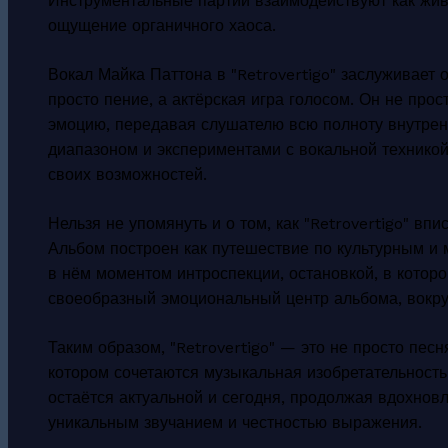
Инструментальные партии взаимодействуют как живы
ощущение органичного хаоса.
Вокал Майка Паттона в "Retrovertigo" заслуживает 
просто пение, а актёрская игра голосом. Он не про
эмоцию, передавая слушателю всю полноту внутрен
диапазоном и экспериментами с вокальной техникой,
своих возможностей.
Нельзя не упомянуть и о том, как "Retrovertigo" вп
Альбом построен как путешествие по культурным и м
в нём моментом интроспекции, остановкой, в которо
своеобразный эмоциональный центр альбома, вокру
Таким образом, "Retrovertigo" — это не просто пес
котором сочетаются музыкальная изобретательность
остаётся актуальной и сегодня, продолжая вдохнов
уникальным звучанием и честностью выражения.