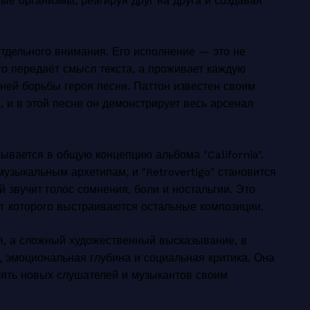
е организмы, реагируя друг на друга и создавая
отдельного внимания. Его исполнение — это не
сто передаёт смысл текста, а проживает каждую
ней борьбы героя песни. Паттон известен своим
 и в этой песне он демонстрирует весь арсенал
исывается в общую концепцию альбома "California".
узыкальным архетипам, и "Retrovertigo" становится
й звучит голос сомнения, боли и ностальгии. Это
г которого выстраиваются остальные композиции.
ня, а сложный художественный высказывание, в
, эмоциональная глубина и социальная критика. Она
лять новых слушателей и музыкантов своим