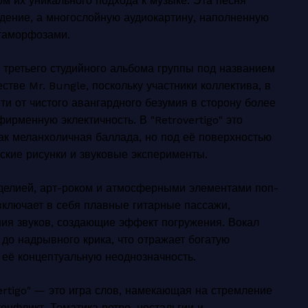
м их уникального подхода к музыке. Эта песня
дение, а многослойную аудиокартину, наполненную
таморфозами.
е третьего студийного альбома группы под названием
естве Mr. Bungle, поскольку участники коллектива, в
ти от чистого авангардного безумия в сторону более
ирменную эклектичность. В "Retrovertigo" это
как меланхоличная баллада, но под её поверхностью
кие рисунки и звуковые эксперименты.
делией, арт-роком и атмосферными элементами поп-
 включает в себя плавные гитарные пассажи,
ия звуков, создающие эффект погружения. Вокал
до надрывного крика, что отражает богатую
 её концептуальную неоднозначность.
ertigo" — это игра слов, намекающая на стремление
онфликт. Тематика ретро, ностальгии и