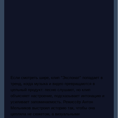
Если смотреть шире, клип "Экспонат" попадает в
тренд, когда музыка и видео превращаются в
цельный продукт: песню слушают, но клип
объясняет настроение, подсказывает интонацию и
усиливает запоминаемость. Режиссёр Антон
Мельников выстроил историю так, чтобы она
цепляла не сюжетом, а визуальными