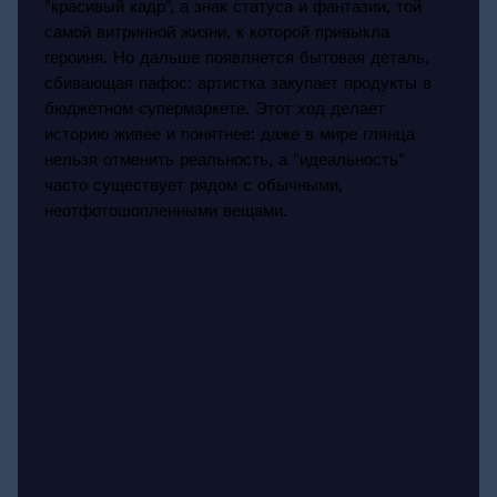
"красивый кадр", а знак статуса и фантазии, той
самой витринной жизни, к которой привыкла
героиня. Но дальше появляется бытовая деталь,
сбивающая пафос: артистка закупает продукты в
бюджетном супермаркете. Этот ход делает
историю живее и понятнее: даже в мире глянца
нельзя отменить реальность, а "идеальность"
часто существует рядом с обычными,
неотфотошопленными вещами.