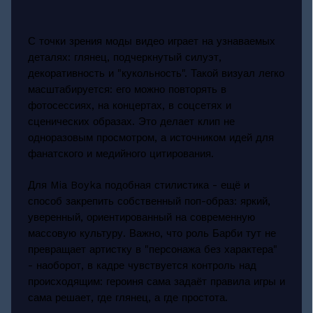
С точки зрения моды видео играет на узнаваемых
деталях: глянец, подчеркнутый силуэт,
декоративность и "кукольность". Такой визуал легко
масштабируется: его можно повторять в
фотосессиях, на концертах, в соцсетях и
сценических образах. Это делает клип не
одноразовым просмотром, а источником идей для
фанатского и медийного цитирования.
Для Mia Boyka подобная стилистика - ещё и
способ закрепить собственный поп-образ: яркий,
уверенный, ориентированный на современную
массовую культуру. Важно, что роль Барби тут не
превращает артистку в "персонажа без характера"
- наоборот, в кадре чувствуется контроль над
происходящим: героиня сама задаёт правила игры и
сама решает, где глянец, а где простота.