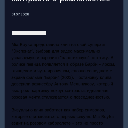
01.07.2026
Mia Boyka представила клип на свой суперхит
"Экспонат", выбрав для видео максимально
узнаваемую и нарочито "пластиковую" эстетику. В
ролике певица появляется в образе Барби - ярком,
глянцевом и чуть ироничном, словно сошедшем с
экрана фильма "Барби" (2023). Постановку клипа
доверили режиссёру Антону Мельникову, который
выстроил картинку вокруг контраста: идеальная
розовая мечта сталкивается с повседневностью.
Визуально клип работает как набор символов,
которые считываются с первых секунд. Mia Boyka
ездит на розовом кабриолете - это не просто