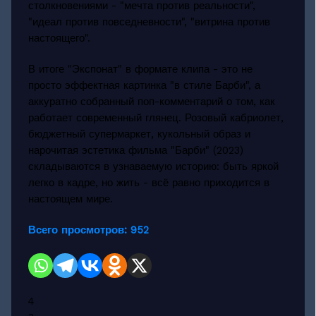
столкновениями - "мечта против реальности",
"идеал против повседневности", "витрина против
настоящего".
В итоге "Экспонат" в формате клипа - это не
просто эффектная картинка "в стиле Барби", а
аккуратно собранный поп-комментарий о том, как
работает современный глянец. Розовый кабриолет,
бюджетный супермаркет, кукольный образ и
нарочитая эстетика фильма "Барби" (2023)
складываются в узнаваемую историю: быть яркой
легко в кадре, но жить - всё равно приходится в
настоящем мире.
Всего просмотров:
952
4