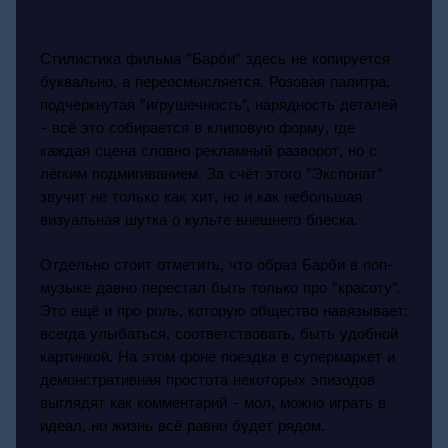
Стилистика фильма "Барби" здесь не копируется
буквально, а переосмысляется. Розовая палитра,
подчеркнутая "игрушечность", нарядность деталей
- всё это собирается в клиповую форму, где
каждая сцена словно рекламный разворот, но с
лёгким подмигиванием. За счёт этого "Экспонат"
звучит не только как хит, но и как небольшая
визуальная шутка о культе внешнего блеска.
Отдельно стоит отметить, что образ Барби в поп-
музыке давно перестал быть только про "красоту".
Это ещё и про роль, которую общество навязывает:
всегда улыбаться, соответствовать, быть удобной
картинкой. На этом фоне поездка в супермаркет и
демонстративная простота некоторых эпизодов
выглядят как комментарий - мол, можно играть в
идеал, но жизнь всё равно будет рядом.