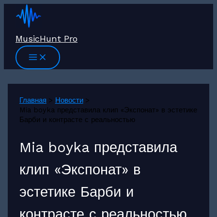
Перейти
к
содержимому
MusicHunt Pro
Главная
Новости
Mia boyka представила клип «Экспонат» в эстетике
Барби и контрасте с реальностью
Mia boyka представила
клип «Экспонат» в
эстетике Барби и
контрасте с реальностью