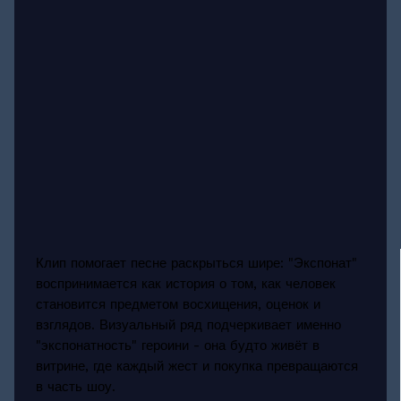
Клип помогает песне раскрыться шире: "Экспонат"
воспринимается как история о том, как человек
становится предметом восхищения, оценок и
взглядов. Визуальный ряд подчеркивает именно
"экспонатность" героини - она будто живёт в
витрине, где каждый жест и покупка превращаются
в часть шоу.