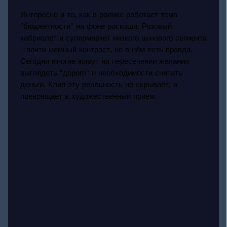
Интересно и то, как в ролике работает тема
"бюджетности" на фоне роскоши. Розовый
кабриолет и супермаркет низкого ценового сегмента
- почти мемный контраст, но в нём есть правда.
Сегодня многие живут на пересечении желания
выглядеть "дорого" и необходимости считать
деньги. Клип эту реальность не скрывает, а
превращает в художественный прием.