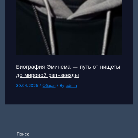
Биография Эминема — путь от нищеты
до мировой рэп-звезды
30.04.2025
/
Общая
/ By
admin
Поиск