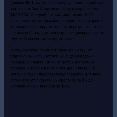
данным Forbes, только за первую неделю работы
магазина в Лос-Анджелесе выручка превысила
$850 000. Средний чек составил около $120,
включая покупку одежды, винилов, аксессуаров и
коллекционных предметов. Такой результат стал
возможен благодаря точному позиционированию и
глубокой сегментации аудитории.
Metallica чётко понимает свою фан-базу: от
олдскульных слушателей 80-х до молодёжи,
пришедшей через TikTok и Netflix (вспомним
всплеск интереса после «Stranger Things»). В
магазине были представлены продукты для всех
сегментов: от бюджетных брелоков за $8 до
коллекционных винилов за $250.