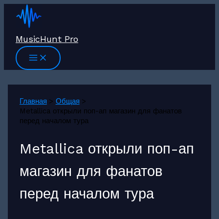
Перейти
к
содержимому
MusicHunt Pro
Главная
Общая
Metallica открыли поп-ап магазин для фанатов
перед началом тура
Metallica открыли поп-ап
магазин для фанатов
перед началом тура