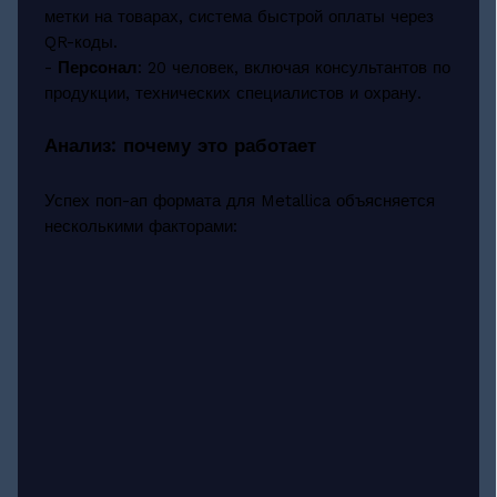
метки на товарах, система быстрой оплаты через
QR-коды.
-
Персонал
: 20 человек, включая консультантов по
продукции, технических специалистов и охрану.
Анализ: почему это работает
Успех поп-ап формата для Metallica объясняется
несколькими факторами: