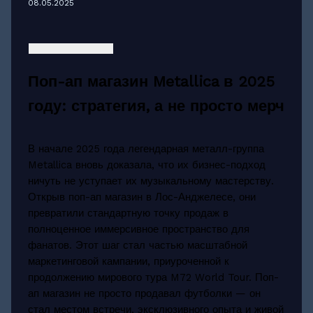
08.05.2025
Поп-ап магазин Metallica в 2025
году: стратегия, а не просто мерч
В начале 2025 года легендарная металл-группа
Metallica вновь доказала, что их бизнес-подход
ничуть не уступает их музыкальному мастерству.
Открыв поп-ап магазин в Лос-Анджелесе, они
превратили стандартную точку продаж в
полноценное иммерсивное пространство для
фанатов. Этот шаг стал частью масштабной
маркетинговой кампании, приуроченной к
продолжению мирового тура M72 World Tour. Поп-
ап магазин не просто продавал футболки — он
стал местом встречи, эксклюзивного опыта и живой