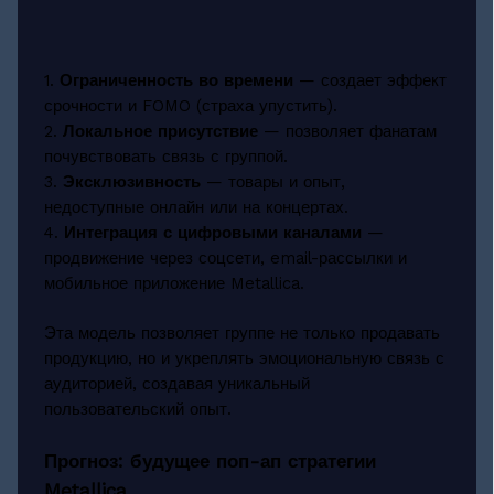
1.
Ограниченность во времени
— создает эффект
срочности и FOMO (страха упустить).
2.
Локальное присутствие
— позволяет фанатам
почувствовать связь с группой.
3.
Эксклюзивность
— товары и опыт,
недоступные онлайн или на концертах.
4.
Интеграция с цифровыми каналами
—
продвижение через соцсети, email-рассылки и
мобильное приложение Metallica.
Эта модель позволяет группе не только продавать
продукцию, но и укреплять эмоциональную связь с
аудиторией, создавая уникальный
пользовательский опыт.
Прогноз: будущее поп-ап стратегии
Metallica