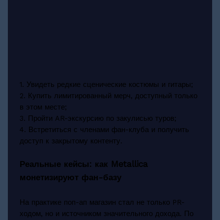
1. Увидеть редкие сценические костюмы и гитары;
2. Купить лимитированный мерч, доступный только
в этом месте;
3. Пройти AR-экскурсию по закулисью туров;
4. Встретиться с членами фан-клуба и получить
доступ к закрытому контенту.
Реальные кейсы: как Metallica
монетизируют фан-базу
На практике поп-ап магазин стал не только PR-
ходом, но и источником значительного дохода. По