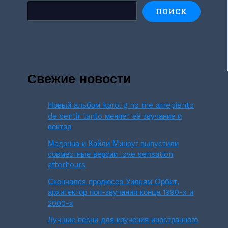
ПОИСК
Свежие новости
Новый альбом karol g no me arrepiento
de sentir tanto меняет её звучание и
вектор
Мадонна и Кайли Миноуг выпустили
совместные версии love sensation
afterhours
Скончался продюсер Уильям Орбит,
архитектор поп-звучания конца 1990-х и
2000-х
Лучшие песни для изучения иностранного