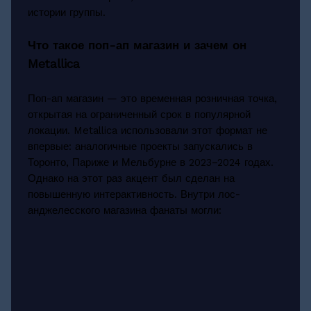
истории группы.
Что такое поп-ап магазин и зачем он
Metallica
Поп-ап магазин — это временная розничная точка,
открытая на ограниченный срок в популярной
локации. Metallica использовали этот формат не
впервые: аналогичные проекты запускались в
Торонто, Париже и Мельбурне в 2023–2024 годах.
Однако на этот раз акцент был сделан на
повышенную интерактивность. Внутри лос-
анджелесского магазина фанаты могли: