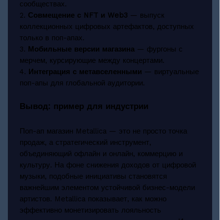
сообществах.
2.
Совмещение с NFT и Web3
— выпуск
коллекционных цифровых артефактов, доступных
только в поп-апах.
3.
Мобильные версии магазина
— фургоны с
мерчем, курсирующие между концертами.
4.
Интеграция с метавселенными
— виртуальные
поп-апы для глобальной аудитории.
Вывод: пример для индустрии
Поп-ап магазин Metallica — это не просто точка
продаж, а стратегический инструмент,
объединяющий офлайн и онлайн, коммерцию и
культуру. На фоне снижения доходов от цифровой
музыки, подобные инициативы становятся
важнейшим элементом устойчивой бизнес-модели
артистов. Metallica показывает, как можно
эффективно монетизировать лояльность