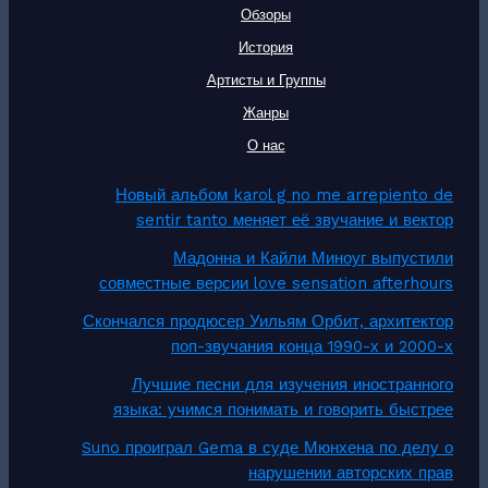
Обзоры
История
Артисты и Группы
Жанры
О нас
Новый альбом karol g no me arrepiento de
sentir tanto меняет её звучание и вектор
Мадонна и Кайли Миноуг выпустили
совместные версии love sensation afterhours
Скончался продюсер Уильям Орбит, архитектор
поп-звучания конца 1990-х и 2000-х
Лучшие песни для изучения иностранного
языка: учимся понимать и говорить быстрее
Suno проиграл Gema в суде Мюнхена по делу о
нарушении авторских прав