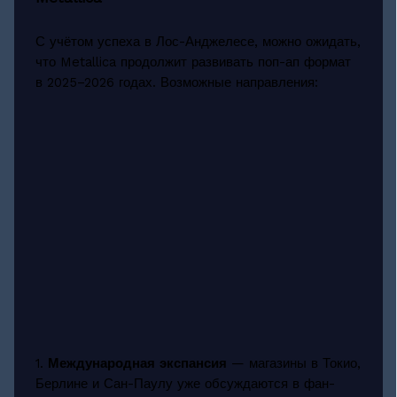
С учётом успеха в Лос-Анджелесе, можно ожидать,
что Metallica продолжит развивать поп-ап формат
в 2025–2026 годах. Возможные направления:
1.
Международная экспансия
— магазины в Токио,
Берлине и Сан-Паулу уже обсуждаются в фан-