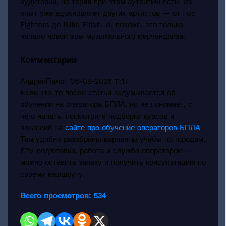
аудитории, не теряя при этом аутентичности. Их
опыт уже вдохновляет других артистов — от Foo
Fighters до Billie Eilish. И, похоже, это только
начало новой эры музыкального мерчендайза.
Комментарии
АндрейПилот
06-08-2026 11:17
Если кто-то после статьи задумывается об
обучении на оператора БПЛА, но не понимает, с
чего начать, посмотрите подборку курсов и
вакансий на
сайте про обучение операторов БПЛА
.
Там удобно разобраны варианты учебы по городам,
FPV-подготовка, работа и служба оператором —
можно оставить заявку и получить консультацию по
своему маршруту.
Всего просмотров:
534