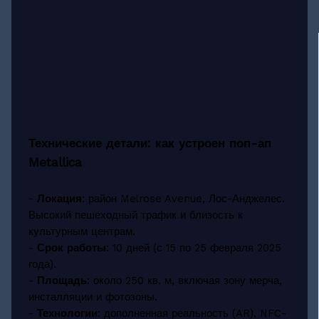
Технические детали: как устроен поп-ап
Metallica
-
Локация
: район Melrose Avenue, Лос-Анджелес.
Высокий пешеходный трафик и близость к
культурным центрам.
-
Срок работы
: 10 дней (с 15 по 25 февраля 2025
года).
-
Площадь
: около 250 кв. м, включая зону мерча,
инсталляции и фотозоны.
-
Технологии
: дополненная реальность (AR), NFC-