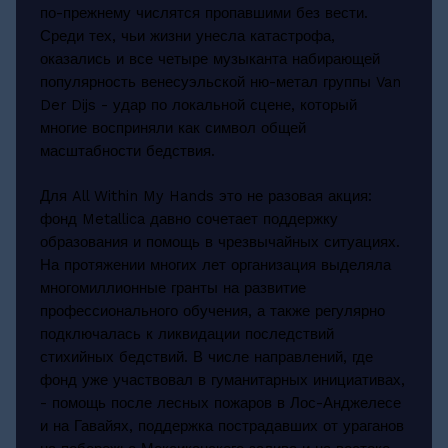
по-прежнему числятся пропавшими без вести.
Среди тех, чьи жизни унесла катастрофа,
оказались и все четыре музыканта набирающей
популярность венесуэльской ню-метал группы Van
Der Dijs - удар по локальной сцене, который
многие восприняли как символ общей
масштабности бедствия.
Для All Within My Hands это не разовая акция:
фонд Metallica давно сочетает поддержку
образования и помощь в чрезвычайных ситуациях.
На протяжении многих лет организация выделяла
многомиллионные гранты на развитие
профессионального обучения, а также регулярно
подключалась к ликвидации последствий
стихийных бедствий. В числе направлений, где
фонд уже участвовал в гуманитарных инициативах,
- помощь после лесных пожаров в Лос-Анджелесе
и на Гавайях, поддержка пострадавших от ураганов