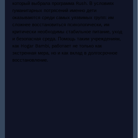
который выбрала программа Rush. В условиях
гуманитарных потрясений именно дети
оказываются среди самых уязвимых групп: им
сложнее восстановиться психологически, им
критически необходимы стабильное питание, уход
и безопасная среда. Помощь таким учреждениям,
как Hogar Bambi, работает не только как
экстренная мера, но и как вклад в долгосрочное
восстановление.