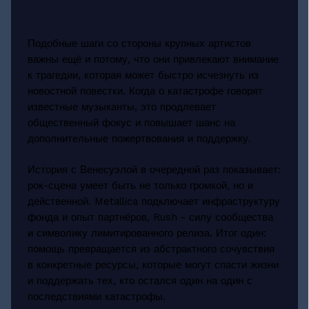
Подобные шаги со стороны крупных артистов
важны ещё и потому, что они привлекают внимание
к трагедии, которая может быстро исчезнуть из
новостной повестки. Когда о катастрофе говорят
известные музыканты, это продлевает
общественный фокус и повышает шанс на
дополнительные пожертвования и поддержку.
История с Венесуэлой в очередной раз показывает:
рок-сцена умеет быть не только громкой, но и
действенной. Metallica подключает инфраструктуру
фонда и опыт партнёров, Rush - силу сообщества
и символику лимитированного релиза. Итог один:
помощь превращается из абстрактного сочувствия
в конкретные ресурсы, которые могут спасти жизни
и поддержать тех, кто остался один на один с
последствиями катастрофы.