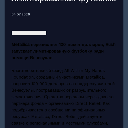
04.07.2026
Metallica перечисляет 100 тысяч долларов, Rush
запускает лимитированную футболку ради
помощи Венесуэле
Благотворительный фонд All Within My Hands
Foundation, созданный участниками Metallica,
направил 100 000 долларов на поддержку жителей
Венесуэлы, пострадавших от разрушительного
землетрясения. Средства переданы через давнего
партнёра фонда - организацию Direct Relief. Как
подчёркивается в сообщении на официальных
ресурсах Metallica, Direct Relief действует в
связке с региональными и местными службами,