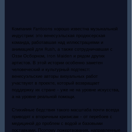
Компания Fantoons хорошо известна музыкальной
индустрии: это венесуэльская продюсерская
команда, работавшая над иллюстрациями и
анимацией для Rush, а также сотрудничавшая с
Оззи Осборном, Iron Maiden и рядом других
артистов. В этой истории особенно заметен
человеческий и культурный подтекст:
венесуэльские авторы визуальных работ
участвуют в проекте, который возвращает
поддержку их стране - уже не на уровне искусства,
а на уровне реальной помощи.
Стихийные бедствия такого масштаба почти всегда
приводят к вторичным кризисам - от перебоев с
медициной до проблем с водой и базовыми
поставками. Поэтому пожертвования, направленные