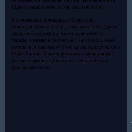
на побережье Мексиканского залива и на востоке
США, а также другие экстренные программы.
К инициативам в поддержку Венесуэлы
присоединились и легенды прог-рока Rush. Группа
запустила продажу футболки ограниченного
тиража, созданной совместно с Fantoons. Важная
деталь: вся выручка от этого мерча направляется в
Hogar Bambi - благотворительную организацию,
которая помогает в Венесуэле осиротевшим и
брошенным детям.