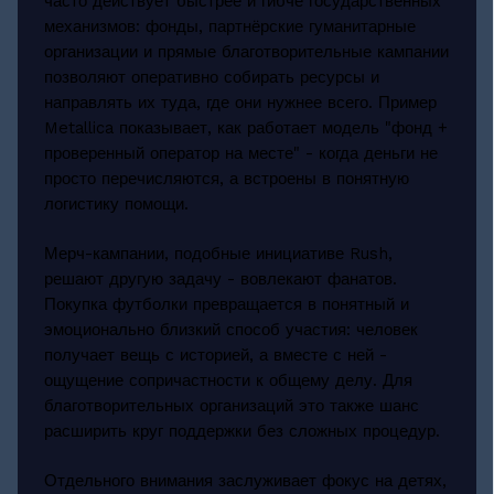
часто действует быстрее и гибче государственных
механизмов: фонды, партнёрские гуманитарные
организации и прямые благотворительные кампании
позволяют оперативно собирать ресурсы и
направлять их туда, где они нужнее всего. Пример
Metallica показывает, как работает модель "фонд +
проверенный оператор на месте" - когда деньги не
просто перечисляются, а встроены в понятную
логистику помощи.
Мерч-кампании, подобные инициативе Rush,
решают другую задачу - вовлекают фанатов.
Покупка футболки превращается в понятный и
эмоционально близкий способ участия: человек
получает вещь с историей, а вместе с ней -
ощущение сопричастности к общему делу. Для
благотворительных организаций это также шанс
расширить круг поддержки без сложных процедур.
Отдельного внимания заслуживает фокус на детях,