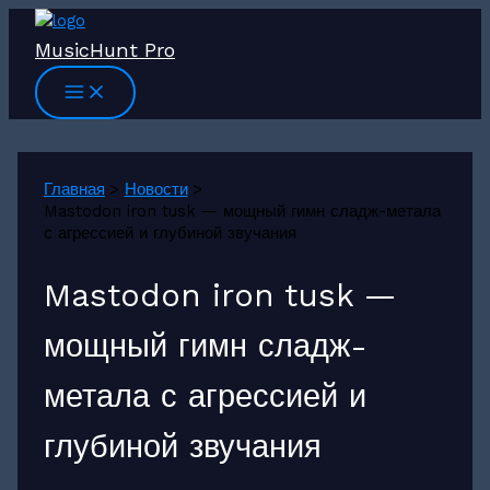
Перейти
к
MusicHunt Pro
содержимому
Главная
Новости
Mastodon iron tusk — мощный гимн сладж-метала
с агрессией и глубиной звучания
Mastodon iron tusk —
мощный гимн сладж-
метала с агрессией и
глубиной звучания