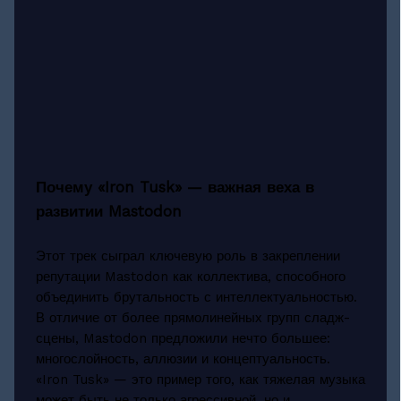
Почему «Iron Tusk» — важная веха в
развитии Mastodon
Этот трек сыграл ключевую роль в закреплении
репутации Mastodon как коллектива, способного
объединить брутальность с интеллектуальностью.
В отличие от более прямолинейных групп сладж-
сцены, Mastodon предложили нечто большее:
многослойность, аллюзии и концептуальность.
«Iron Tusk» — это пример того, как тяжелая музыка
может быть не только агрессивной, но и