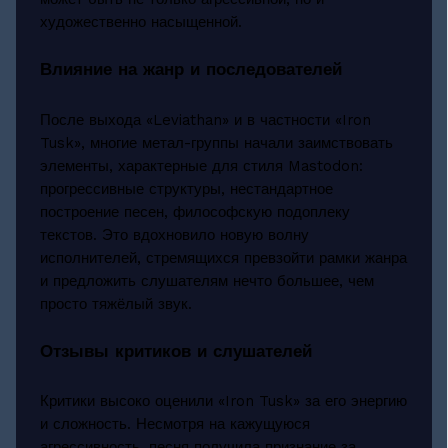
художественно насыщенной.
Влияние на жанр и последователей
После выхода «Leviathan» и в частности «Iron
Tusk», многие метал-группы начали заимствовать
элементы, характерные для стиля Mastodon:
прогрессивные структуры, нестандартное
построение песен, философскую подоплеку
текстов. Это вдохновило новую волну
исполнителей, стремящихся превзойти рамки жанра
и предложить слушателям нечто большее, чем
просто тяжёлый звук.
Отзывы критиков и слушателей
Критики высоко оценили «Iron Tusk» за его энергию
и сложность. Несмотря на кажущуюся
агрессивность, песня получила признание за