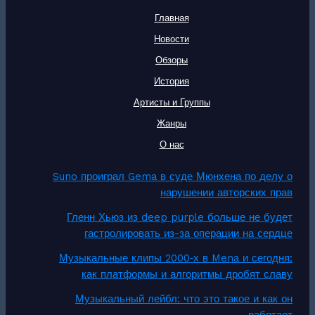
Главная
Новости
Обзоры
История
Артисты и Группы
Жанры
О нас
Suno проиграл Gema в суде Мюнхена по делу о
нарушении авторских прав
Гленн Хьюз из deep purple больше не будет
гастролировать из-за операции на сердце
Музыкальные клипы 2000‑х в Mena и сегодня:
как платформы и алгоритмы дробят славу
Музыкальный лейбл: что это такое и как он