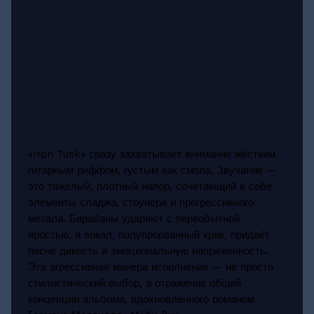
«Iron Tusk» сразу захватывает внимание жёстким
гитарным риффом, густым как смола. Звучание —
это тяжелый, плотный напор, сочетающий в себе
элементы сладжа, стоунера и прогрессивного
метала. Барабаны ударяют с первобытной
яростью, а вокал, полупрорванный крик, придаёт
песне дикость и эмоциональную напряженность.
Эта агрессивная манера исполнения — не просто
стилистический выбор, а отражение общей
концепции альбома, вдохновлённого романом