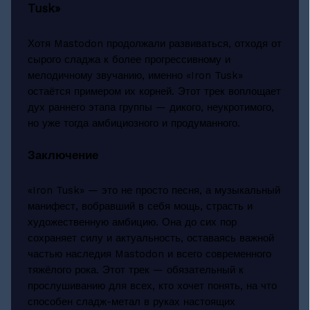
Tusk»
Хотя Mastodon продолжали развиваться, отходя от
сырого сладжа к более прогрессивному и
мелодичному звучанию, именно «Iron Tusk»
остаётся примером их корней. Этот трек воплощает
дух раннего этапа группы — дикого, неукротимого,
но уже тогда амбициозного и продуманного.
Заключение
«Iron Tusk» — это не просто песня, а музыкальный
манифест, вобравший в себя мощь, страсть и
художественную амбицию. Она до сих пор
сохраняет силу и актуальность, оставаясь важной
частью наследия Mastodon и всего современного
тяжёлого рока. Этот трек — обязательный к
прослушиванию для всех, кто хочет понять, на что
способен сладж-метал в руках настоящих