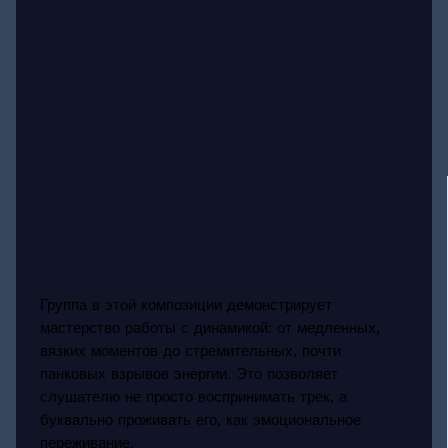
Группа в этой композиции демонстрирует
мастерство работы с динамикой: от медленных,
вязких моментов до стремительных, почти
панковых взрывов энергии. Это позволяет
слушателю не просто воспринимать трек, а
буквально проживать его, как эмоциональное
переживание.