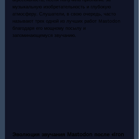
музыкальную изобретательность и глубокую
атмосферу. Слушатели, в свою очередь, часто
называют трек одной из лучших работ Mastodon
благодаря его мощному посылу и
запоминающемуся звучанию.
Эволюция звучания Mastodon после «Iron