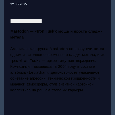
22.08.2025
Mastodon — «Iron Tusk»: мощь и ярость сладж-
метала
Американская группа Mastodon по праву считается
одним из столпов современного сладж-метала, и их
трек «Iron Tusk» — яркое тому подтверждение.
Композиция, вышедшая в 2004 году в составе
альбома «Leviathan», демонстрирует уникальное
сочетание агрессии, технической изощрённости и
мрачной атмосферы, став визитной карточкой
коллектива на раннем этапе их карьеры.