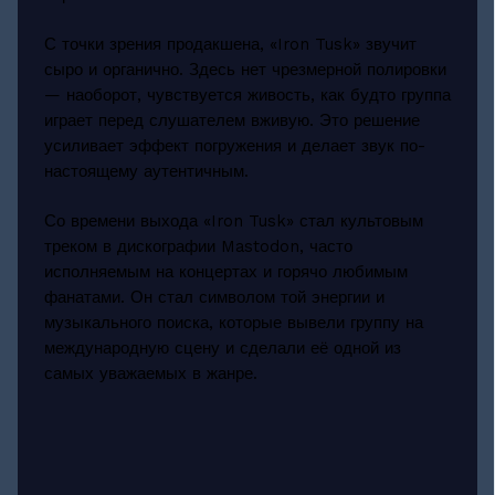
С точки зрения продакшена, «Iron Tusk» звучит
сыро и органично. Здесь нет чрезмерной полировки
— наоборот, чувствуется живость, как будто группа
играет перед слушателем вживую. Это решение
усиливает эффект погружения и делает звук по-
настоящему аутентичным.
Со времени выхода «Iron Tusk» стал культовым
треком в дискографии Mastodon, часто
исполняемым на концертах и горячо любимым
фанатами. Он стал символом той энергии и
музыкального поиска, которые вывели группу на
международную сцену и сделали её одной из
самых уважаемых в жанре.