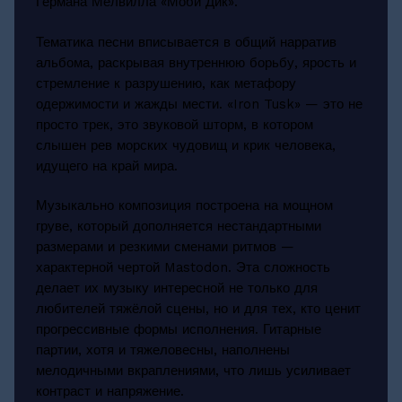
Германа Мелвилла «Моби Дик».
Тематика песни вписывается в общий нарратив
альбома, раскрывая внутреннюю борьбу, ярость и
стремление к разрушению, как метафору
одержимости и жажды мести. «Iron Tusk» — это не
просто трек, это звуковой шторм, в котором
слышен рев морских чудовищ и крик человека,
идущего на край мира.
Музыкально композиция построена на мощном
груве, который дополняется нестандартными
размерами и резкими сменами ритмов —
характерной чертой Mastodon. Эта сложность
делает их музыку интересной не только для
любителей тяжёлой сцены, но и для тех, кто ценит
прогрессивные формы исполнения. Гитарные
партии, хотя и тяжеловесны, наполнены
мелодичными вкраплениями, что лишь усиливает
контраст и напряжение.