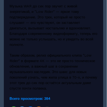
Музыка WAR до сих пор звучит с живой
энергетикой, и "Low Rider" — яркое тому
подтверждение. Это трек, который не просто
слушают — его чувствуют, он заставляет
двигаться, вызывает ностальгию и вдохновляет.
Благодаря современному видеоформату, теперь его
можно не только услышать, но и увидеть во всей
полноте.
Таким образом, релиз официального клипа "Low
Rider" в формате 4K — это не просто техническое
обновление, а важный шаг в сохранении
музыкального наследия. Это шанс для новых
поколений узнать, чем жила улица в 70-х, и почему
этот трек до сих пор остаётся актуальным даже
спустя почти полвека.
Всего просмотров:
384