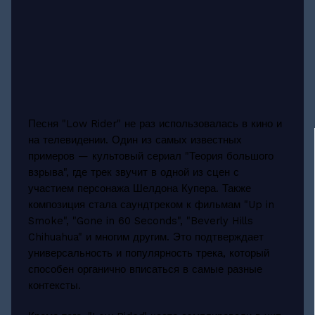
Песня "Low Rider" не раз использовалась в кино и
на телевидении. Один из самых известных
примеров — культовый сериал "Теория большого
взрыва", где трек звучит в одной из сцен с
участием персонажа Шелдона Купера. Также
композиция стала саундтреком к фильмам "Up in
Smoke", "Gone in 60 Seconds", "Beverly Hills
Chihuahua" и многим другим. Это подтверждает
универсальность и популярность трека, который
способен органично вписаться в самые разные
контексты.