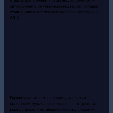
отразив дух времени и субкультуры lowrider —
автомобилей с регулируемой подвеской, которые
стали символом латиноамериканской молодежи в
США.
Группа WAR, известная своим уникальным
смешением музыкальных жанров — от фанка и
рока до джаза и латиноамериканских ритмов —