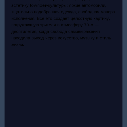
эстетику lowrider-культуры: яркие автомобили,
тщательно подобранная одежда, свободная манера
исполнения. Всё это создаёт целостную картину,
погружающую зрителя в атмосферу 70-х —
десятилетия, когда свобода самовыражения
находила выход через искусство, музыку и стиль
жизни.