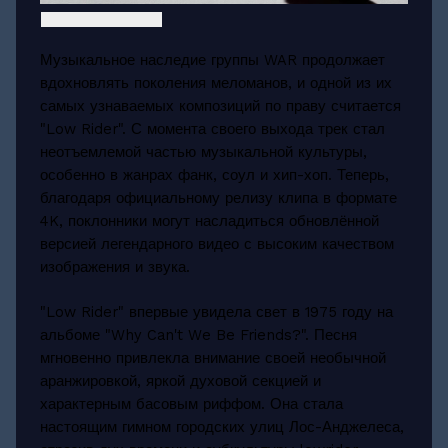
Музыкальное наследие группы WAR продолжает
вдохновлять поколения меломанов, и одной из их
самых узнаваемых композиций по праву считается
"Low Rider". С момента своего выхода трек стал
неотъемлемой частью музыкальной культуры,
особенно в жанрах фанк, соул и хип-хоп. Теперь,
благодаря официальному релизу клипа в формате
4K, поклонники могут насладиться обновлённой
версией легендарного видео с высоким качеством
изображения и звука.
"Low Rider" впервые увидела свет в 1975 году на
альбоме "Why Can't We Be Friends?". Песня
мгновенно привлекла внимание своей необычной
аранжировкой, яркой духовой секцией и
характерным басовым риффом. Она стала
настоящим гимном городских улиц Лос-Анджелеса,