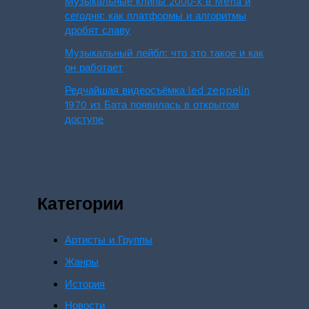
Музыкальные клипы 2000‑х в Mena и
сегодня: как платформы и алгоритмы
дробят славу
Музыкальный лейбл: что это такое и как
он работает
Редчайшая видеосъёмка led zeppelin
1970 из Бата появилась в открытом
доступе
Категории
Артисты и Группы
Жанры
История
Новости