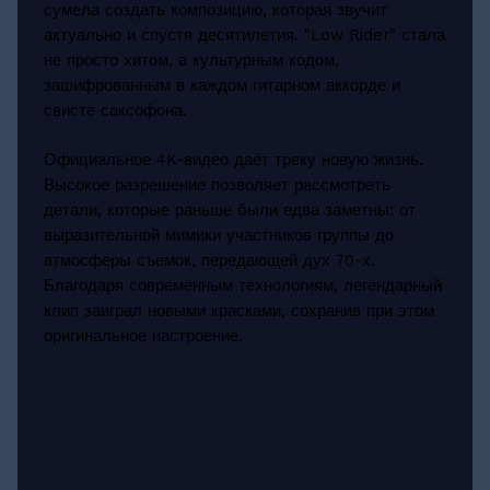
сумела создать композицию, которая звучит
актуально и спустя десятилетия. "Low Rider" стала
не просто хитом, а культурным кодом,
зашифрованным в каждом гитарном аккорде и
свисте саксофона.
Официальное 4K-видео даёт треку новую жизнь.
Высокое разрешение позволяет рассмотреть
детали, которые раньше были едва заметны: от
выразительной мимики участников группы до
атмосферы съемок, передающей дух 70-х.
Благодаря современным технологиям, легендарный
клип заиграл новыми красками, сохранив при этом
оригинальное настроение.