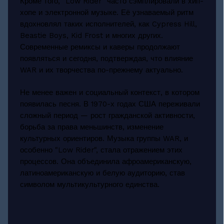
Кроме того, "Low Rider" часто сэмплировали в хип-
хопе и электронной музыке. Её узнаваемый ритм
вдохновлял таких исполнителей, как Cypress Hill,
Beastie Boys, Kid Frost и многих других.
Современные ремиксы и каверы продолжают
появляться и сегодня, подтверждая, что влияние
WAR и их творчества по-прежнему актуально.
Не менее важен и социальный контекст, в котором
появилась песня. В 1970-х годах США переживали
сложный период — рост гражданской активности,
борьба за права меньшинств, изменение
культурных ориентиров. Музыка группы WAR, и
особенно "Low Rider", стала отражением этих
процессов. Она объединила афроамериканскую,
латиноамериканскую и белую аудиторию, став
символом мультикультурного единства.