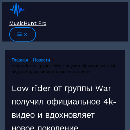
Перейти
к
содержимому
MusicHunt Pro
Главная
Новости
Low rider от группы War получил официальное 4k-
видео и вдохновляет новое поколение
Low rider от группы War
получил официальное 4k-
видео и вдохновляет
новое поколение