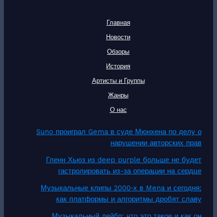
Главная
Новости
Обзоры
История
Артисты и Группы
Жанры
О нас
Suno проиграл Gema в суде Мюнхена по делу о
нарушении авторских прав
Гленн Хьюз из deep purple больше не будет
гастролировать из-за операции на сердце
Музыкальные клипы 2000‑х в Mena и сегодня:
как платформы и алгоритмы дробят славу
Музыкальный лейбл: что это такое и как он