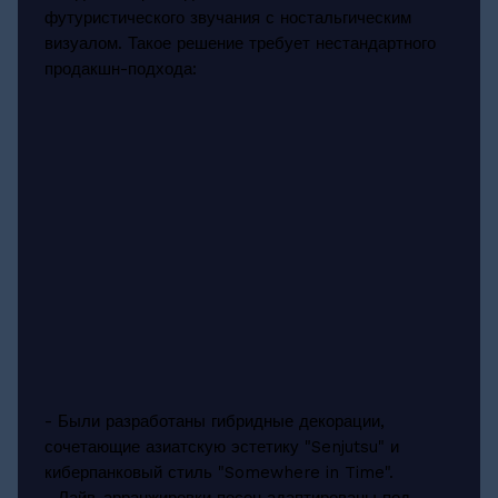
футуристического звучания с ностальгическим
визуалом. Такое решение требует нестандартного
продакшн-подхода:
- Были разработаны гибридные декорации,
сочетающие азиатскую эстетику "Senjutsu" и
киберпанковый стиль "Somewhere in Time".
- Лайв-арранжировки песен адаптированы под