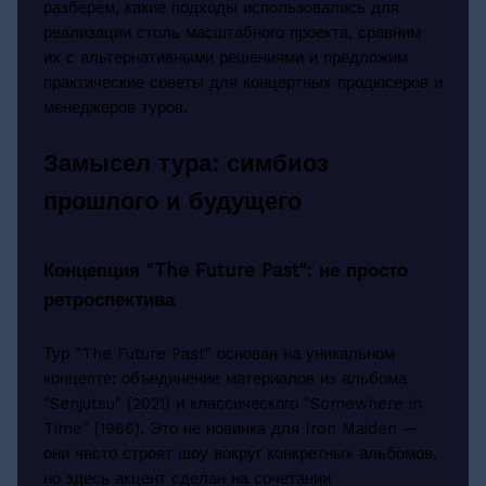
разберем, какие подходы использовались для
реализации столь масштабного проекта, сравним
их с альтернативными решениями и предложим
практические советы для концертных продюсеров и
менеджеров туров.
Замысел тура: симбиоз
прошлого и будущего
Концепция "The Future Past": не просто
ретроспектива
Тур "The Future Past" основан на уникальном
концепте: объединение материалов из альбома
"Senjutsu" (2021) и классического "Somewhere in
Time" (1986). Это не новинка для Iron Maiden —
они часто строят шоу вокруг конкретных альбомов,
но здесь акцент сделан на сочетании