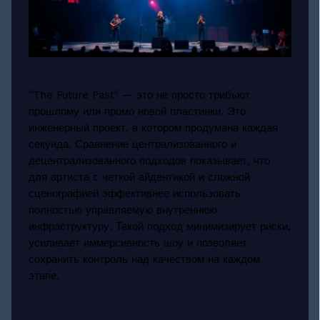
"The Future Past" — это не просто трибьют
прошлому или промо новой пластинки. Это
инженерный проект, в котором продумана каждая
секунда. Сравнение централизованного и
децентрализованного подходов показывает, что
для артиста с четкой айдентикой и сложной
сценографией эффективнее использовать
полностью управляемую внутреннюю
инфраструктуру. Такой подход минимизирует риски,
усиливает иммерсивность шоу и позволяет
сохранить контроль над качеством на каждом
этапе.