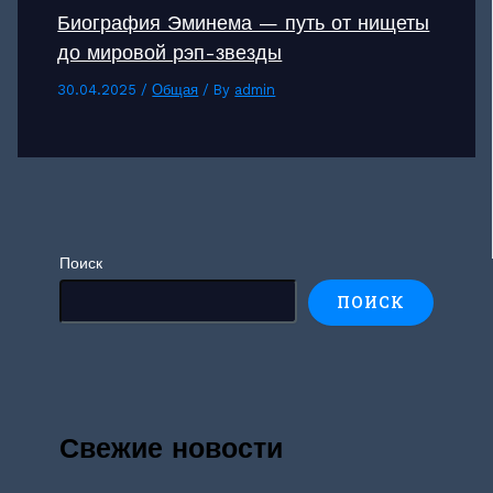
Биография Эминема — путь от нищеты
до мировой рэп-звезды
30.04.2025
/
Общая
/ By
admin
Поиск
ПОИСК
Свежие новости