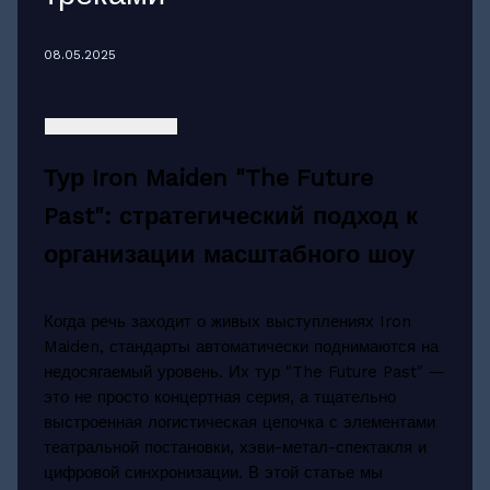
08.05.2025
Тур Iron Maiden "The Future
Past": стратегический подход к
организации масштабного шоу
Когда речь заходит о живых выступлениях Iron
Maiden, стандарты автоматически поднимаются на
недосягаемый уровень. Их тур "The Future Past" —
это не просто концертная серия, а тщательно
выстроенная логистическая цепочка с элементами
театральной постановки, хэви-метал-спектакля и
цифровой синхронизации. В этой статье мы