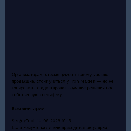
Организаторам, стремящимся к такому уровню
продакшна, стоит учиться у Iron Maiden — но не
копировать, а адаптировать лучшие решения под
собственную специфику.
Комментарии
SergeyTech
14-06-2026 19:15
Если кому-то как и мне приходится регулярно