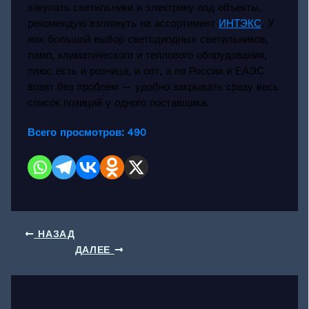
закупать светильники и электрику под объекты,
рекомендую взглянуть на ассортимент
ИНТЭКС
. У
них большой выбор светодиодных светильников,
ламп, климатического и теплового оборудования,
плюс есть и розница, и опт, а по России и ЕАЭС
возят без проблем — удобно закрывать сразу весь
список позиций у одного поставщика.
Всего просмотров:
490
НАЗАД
ДАЛЕЕ