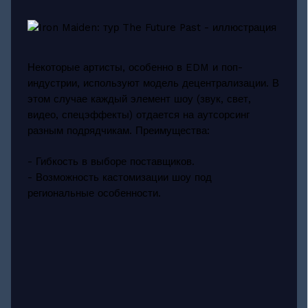
Некоторые артисты, особенно в EDM и поп-
индустрии, используют модель децентрализации. В
этом случае каждый элемент шоу (звук, свет,
видео, спецэффекты) отдается на аутсорсинг
разным подрядчикам. Преимущества:
- Гибкость в выборе поставщиков.
- Возможность кастомизации шоу под
региональные особенности.