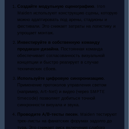
Создайте модульную сценографию
. Iron
Maiden используют конструкцию сцены, которую
можно адаптировать под арены, стадионы и
фестивали. Это снижает затраты на логистику и
упрощает монтаж.
Инвестируйте в собственную команду
продакшн-дизайна
. Постоянная команда
обеспечивает согласованность визуальной
концепции и быстро реагирует в случае
технических сбоев.
Используйте цифровую синхронизацию
.
Применение протоколов управления светом
(например, Art-Net) и видео (через SMPTE
timecode) позволяет добиться точной
синхронности визуала и звука.
Проводите A/B-тесты песен
. Maiden тестируют
трек-листы на фанатских форумах задолго до
тура. Это снижает риск включения слабого