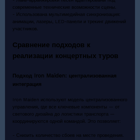
современные технические возможности сцены.
- Использована мультимедийная синхронизация:
анимации, лазеры, LED-панели и трекинг движений
участников.
Сравнение подходов к
реализации концертных туров
Подход Iron Maiden: централизованная
интеграция
Iron Maiden используют модель централизованного
управления, где все ключевые компоненты — от
светового дизайна до логистики транспорта —
координируются одной командой. Это позволяет:
- Снизить количество сбоев на месте проведения.