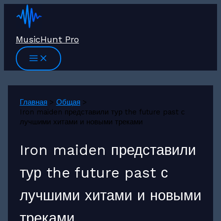
Перейти
к
содержимому
MusicHunt Pro
Главная
Общая
Iron maiden представили тур the future past с
лучшими хитами и новыми треками
Iron maiden представили
тур the future past с
лучшими хитами и новыми
треками