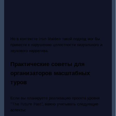
Но в контексте Iron Maiden такой подход мог бы
привести к нарушению целостности визуального и
звукового нарратива.
Практические советы для
организаторов масштабных
туров
Если вы планируете реализацию проекта уровня
"The Future Past", важно учитывать следующие
аспекты: