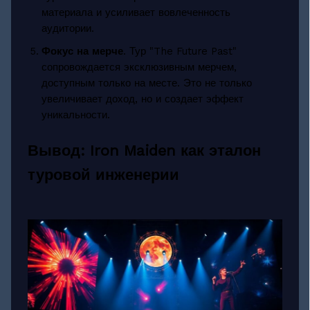
материала и усиливает вовлеченность
аудитории.
Фокус на мерче
. Тур "The Future Past"
сопровождается эксклюзивным мерчем,
доступным только на месте. Это не только
увеличивает доход, но и создает эффект
уникальности.
Вывод: Iron Maiden как эталон
туровой инженерии