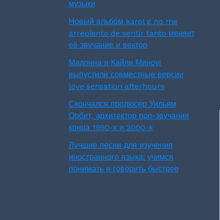
музыки
Новый альбом karol g no me
arrepiento de sentir tanto меняет
её звучание и вектор
Мадонна и Кайли Миноуг
выпустили совместные версии
love sensation afterhours
Скончался продюсер Уильям
Орбит, архитектор поп-звучания
конца 1990-х и 2000-х
Лучшие песни для изучения
иностранного языка: учимся
понимать и говорить быстрее