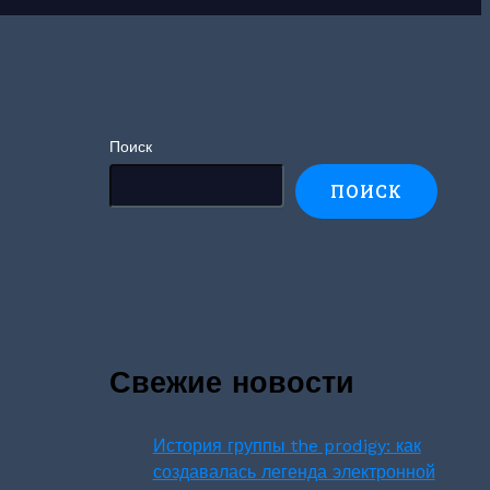
Поиск
ПОИСК
Свежие новости
История группы the prodigy: как
создавалась легенда электронной