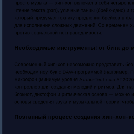
просто музыка — хип-хоп включал в себя четыре кл
чтение текста (рэп), уличные танцы (брейк-данс) и
который придумал технику продления брейков в фа
для исполнения сложных движений. Со временем хи
против социальной несправедливости.
Необходимые инструменты: от бита до 
Современный хип-хоп невозможно представить без 
необходим ноутбук с DAW-программой (например, FL 
микрофон (минимум уровня Audio-Technica AT2020),
контроллер для создания мелодий и ритмов. Для н
блокнот, диктофон и ритмическая основа — можно и
основы сведения звука и музыкальной теории, чтобы
Поэтапный процесс создания хип-хоп-к