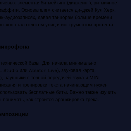
ючевых элемента: битмейкинг (диджеинг), ритмичное
 граффити. Основателем считается ди-джей Кул Херк,
нк-аудиозаписях, давая танцорам больше времени
п-хоп стал голосом улиц и инструментом протеста
микрофона
технической базы. Для начала минимально
Studio или Ableton Live), звуковая карта,
 наушники с точной передачей звука и MIDI-
аписания и тренировки текста начинающим нужен
спользовать бесплатные биты. Важно также изучить
 понимать, как строится аранжировка трека.
омпозиции