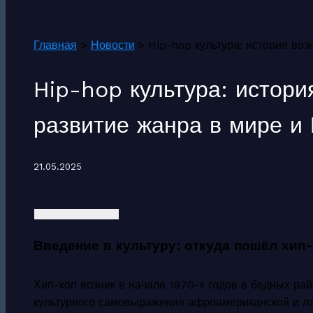
Поиск
Главная
Новости
Hip-hop культура: история во
Hip-hop культура: истори
развитие жанра в мире и
21.05.2025
Введение в культуру: откуда пошёл хип
Хип-хоп возник в начале 1970-х годов в бедных ра
культурного самовыражения афроамериканской и л