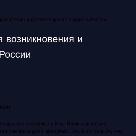
зникновения и развитие жанра в мире и России
я возникновения и
 России
-хоп
йонах южного Бронкса в Нью-Йорке как форма
атиноамериканской молодёжи. Это было больше, чем