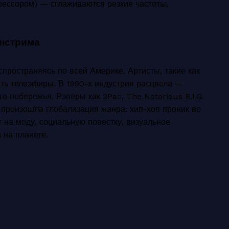
рессором) — сглаживаются резкие частоты,
йнстрима
пространяясь по всей Америке. Артисты, такие как
ть телеэфиры. В 1990-х индустрия расцвела —
го побережья. Рэперы как 2Pac, The Notorious B.I.G.
 произошла глобализация жанра: хип-хоп проник во
на моду, социальную повестку, визуальное
 на планете.