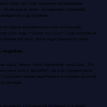
емый стиль, при этом органично интегрировав
 это не просто техно. Это манифест холодной,
декадансом и футуризмом.
ит в сторону мелодичности и поп-интеграций,
лиз 2024 года, *“Divine Corrosion”*, стал ответом на
 корням жёсткого, почти индустриального техно.
а подъёме
ив хауса, тёмное техно переживает ренессанс. Это
ovement 2025 в Детройте), так и по стриминговым
* с участием треков Gesaffelstein и похожих артистов
сть месяцев.
а вызывают у слушателей потребность в более