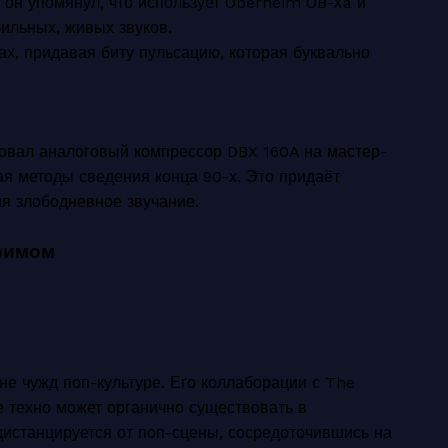
 он упомянул, что использует Oberheim OB-Xa и
ильных, живых звуков.
ах, придавая биту пульсацию, которая буквально
ьзовал аналоговый компрессор DBX 160A на мастер-
ая методы сведения конца 90-х. Это придаёт
мя злободневное звучание.
тримом
 не чужд поп-культуре. Его коллаборации с The
е техно может органично существовать в
дистанцируется от поп-сцены, сосредоточившись на