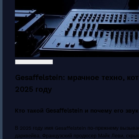
Gesaffelstein: мрачное техно, ко
2025 году
Кто такой Gesaffelstein и почему его зв
В 2025 году имя Gesaffelstein по-прежнему вызывае
дарквейва. Французский продюсер Майк Леви, скр