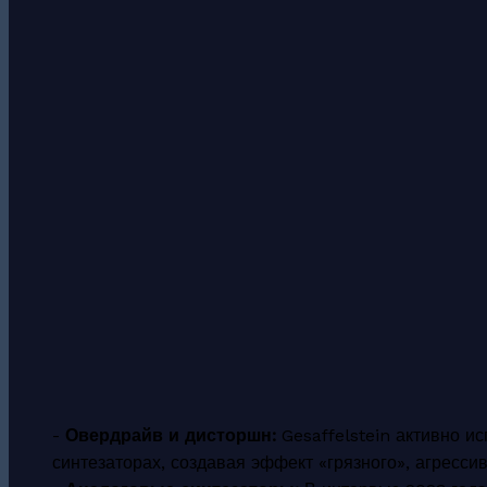
-
Овердрайв и дисторшн:
Gesaffelstein активно ис
синтезаторах, создавая эффект «грязного», агрессив