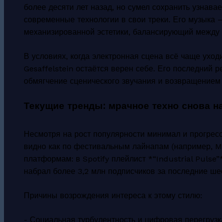
более десяти лет назад, но сумел сохранить узнава
современные технологии в свои треки. Его музыка —
механизированной эстетики, балансирующий между 
В условиях, когда электронная сцена всё чаще уход
Gesaffelstein остаётся верен себе. Его последний ре
обмягчение сценического звучания и возвращением к
Текущие тренды: мрачное техно снова н
Несмотря на рост популярности минимал и прогресс
видно как по фестивальным лайнапам (например, M
платформам: в Spotify плейлист *“Industrial Pulse”
набрал более 3,2 млн подписчиков за последние ше
Причины возрождения интереса к этому стилю:
- Социальная турбулентность и цифровая перегрузк