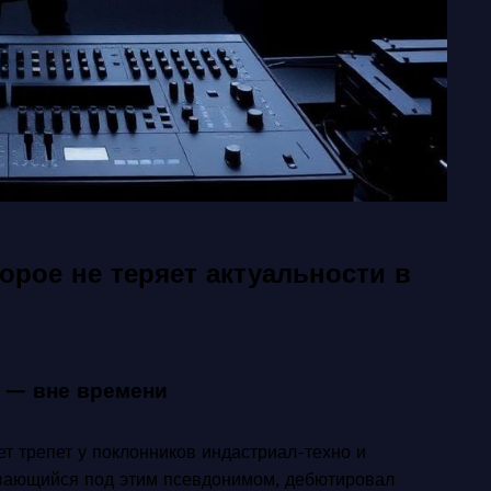
торое не теряет актуальности в
ук — вне времени
т трепет у поклонников индастриал-техно и
ывающийся под этим псевдонимом, дебютировал