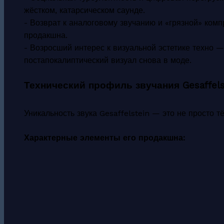
жёстком, катарсическом саунде.
- Возврат к аналоговому звучанию и «грязной» комп
продакшна.
- Возросший интерес к визуальной эстетике техно 
постапокалиптический визуал снова в моде.
Технический профиль звучания Gesaffels
Уникальность звука Gesaffelstein — это не просто т
Характерные элементы его продакшна: