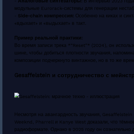
-
Аналоговые синтезаторы:
В интервью 2023 года
модульные Eurorack-системы для генерации нестаб
-
Side-chain компрессия:
Особенно на киках и синт
«вдыхает» и «выдыхает» в такт.
Пример реальной практики:
Во время записи трека *“Reset”* (2024), он испол
шине, чтобы добиться плотности звучания, напомин
композиции подчеркнуто винтажное, но в то же вре
Gesaffelstein и сотрудничество с мейнс
Несмотря на авангардность звучания, Gesaffelstein
Weeknd, Pharrell и Kanye West доказали, что тёмно
радиоформате. Однако в 2025 году он сознательно 