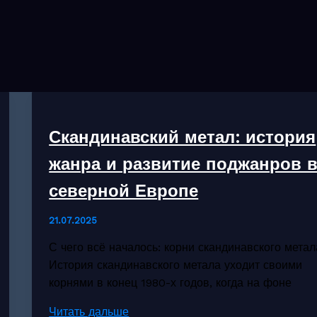
Скандинавский метал: история
жанра и развитие поджанров 
северной Европе
21.07.2025
С чего всё началось: корни скандинавского метал
История скандинавского метала уходит своими
корнями в конец 1980-х годов, когда на фоне
Скандинавский
Читать дальше