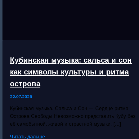
Кубинская музыка: сальса и сон
как символы культуры и ритма
острова
22.07.2025
Кубинская музыка: Сальса и Сон — Сердце ритма
Острова Свободы Невозможно представить Кубу без
её самобытной, живой и страстной музыки. […]
Кубинская
Читать дальше