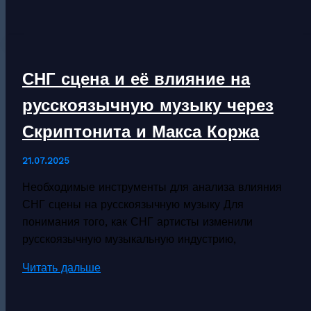
сцена
сегодня:
kalush
orchestra,
СНГ сцена и её влияние на
Джамала
и
русскоязычную музыку через
Океан
Скриптонита и Макса Коржа
Ельзи
21.07.2025
Необходимые инструменты для анализа влияния
СНГ сцены на русскоязычную музыку Для
понимания того, как СНГ артисты изменили
русскоязычную музыкальную индустрию,
СНГ
Читать дальше
сцена
и