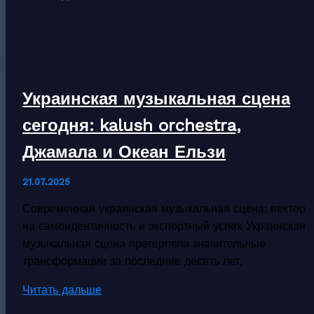
музыка:
сальса
и
сон
как
Украинская музыкальная сцена
символы
культуры
сегодня: kalush orchestra,
и
Джамала и Океан Ельзи
ритма
острова
21.07.2025
Современная украинская музыкальная сцена: вектор
на самоидентичность и экспортный успех Украинская
музыкальная сцена претерпела значительные
трансформации за последние десять лет,
Украинская
Читать дальше
музыкальная