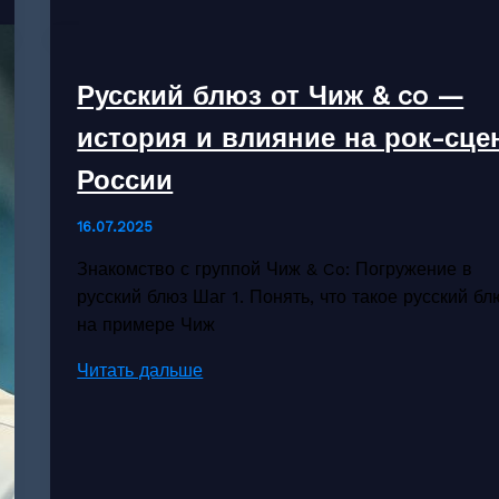
Representation
Enhances
PPSSPP
Русский блюз от Чиж & co —
Games
Experience
история и влияние на рок-сце
России
16.07.2025
Знакомство с группой Чиж & Co: Погружение в
русский блюз Шаг 1. Понять, что такое русский бл
на примере Чиж
Русский
Читать дальше
блюз
от
Чиж
&