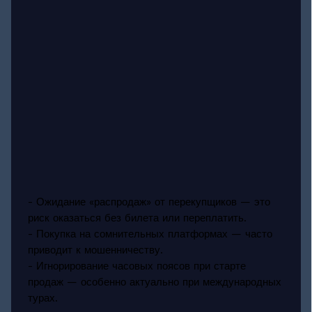
- Ожидание «распродаж» от перекупщиков — это
риск оказаться без билета или переплатить.
- Покупка на сомнительных платформах — часто
приводит к мошенничеству.
- Игнорирование часовых поясов при старте
продаж — особенно актуально при международных
турах.