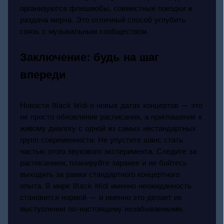
организуются флешмобы, совместные поездки и
раздача мерча. Это отличный способ углубить
связь с музыкальным сообществом.
Заключение: будь на шаг
впереди
Новости Black Midi о новых датах концертов — это
не просто обновление расписания, а приглашение к
живому диалогу с одной из самых нестандартных
групп современности. Не упустите шанс стать
частью этого звукового эксперимента. Следите за
расписанием, планируйте заранее и не бойтесь
выходить за рамки стандартного концертного
опыта. В мире Black Midi именно неожиданность
становится нормой — и именно это делает их
выступления по-настоящему незабываемыми.