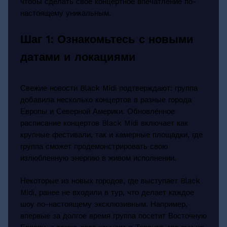
чтобы сделать своё концертное впечатление по-
настоящему уникальным.
Шаг 1: Ознакомьтесь с новыми
датами и локациями
Свежие новости Black Midi подтверждают: группа
добавила несколько концертов в разные города
Европы и Северной Америки. Обновлённое
расписание концертов Black Midi включает как
крупные фестивали, так и камерные площадки, где
группа сможет продемонстрировать свою
излюбленную энергию в живом исполнении.
Некоторые из новых городов, где выступает Black
Midi, ранее не входили в тур, что делает каждое
шоу по-настоящему эксклюзивным. Например,
впервые за долгое время группа посетит Восточную