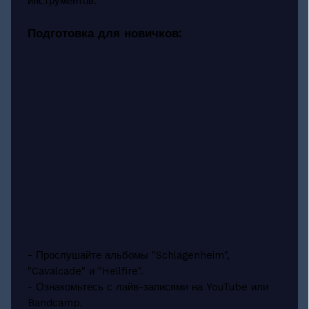
инструментов.
Подготовка для новичков:
- Прослушайте альбомы "Schlagenheim",
"Cavalcade" и "Hellfire".
- Ознакомьтесь с лайв-записями на YouTube или
Bandcamp.