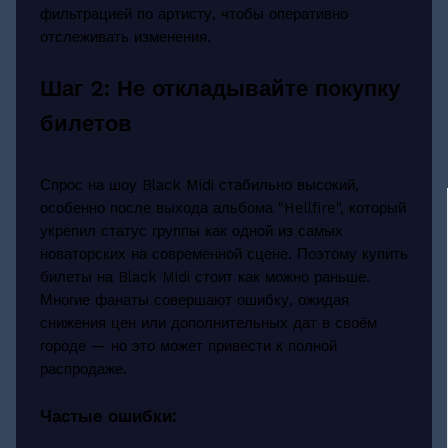
фильтрацией по артисту, чтобы оперативно
отслеживать изменения.
Шаг 2: Не откладывайте покупку
билетов
Спрос на шоу Black Midi стабильно высокий,
особенно после выхода альбома "Hellfire", который
укрепил статус группы как одной из самых
новаторских на современной сцене. Поэтому купить
билеты на Black Midi стоит как можно раньше.
Многие фанаты совершают ошибку, ожидая
снижения цен или дополнительных дат в своём
городе — но это может привести к полной
распродаже.
Частые ошибки: