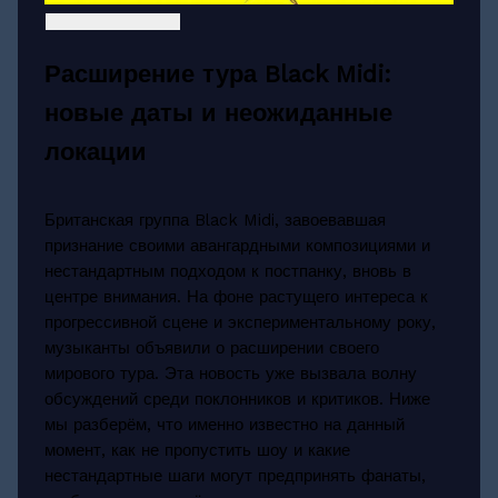
Расширение тура Black Midi:
новые даты и неожиданные
локации
Британская группа Black Midi, завоевавшая
признание своими авангардными композициями и
нестандартным подходом к постпанку, вновь в
центре внимания. На фоне растущего интереса к
прогрессивной сцене и экспериментальному року,
музыканты объявили о расширении своего
мирового тура. Эта новость уже вызвала волну
обсуждений среди поклонников и критиков. Ниже
мы разберём, что именно известно на данный
момент, как не пропустить шоу и какие
нестандартные шаги могут предпринять фанаты,