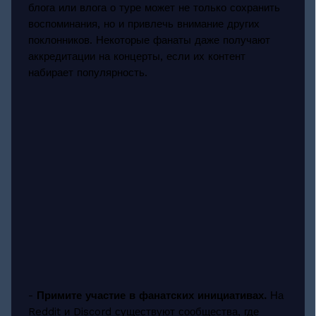
блога или влога о туре может не только сохранить
воспоминания, но и привлечь внимание других
поклонников. Некоторые фанаты даже получают
аккредитации на концерты, если их контент
набирает популярность.
-
Примите участие в фанатских инициативах.
На
Reddit и Discord существуют сообщества, где