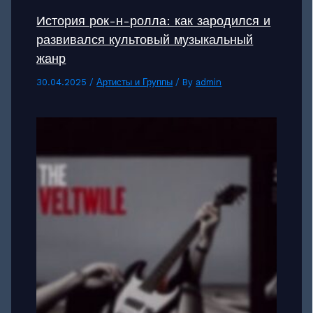
История рок-н-ролла: как зародился и
развивался культовый музыкальный
жанр
30.04.2025
/
Артисты и Группы
/ By
admin