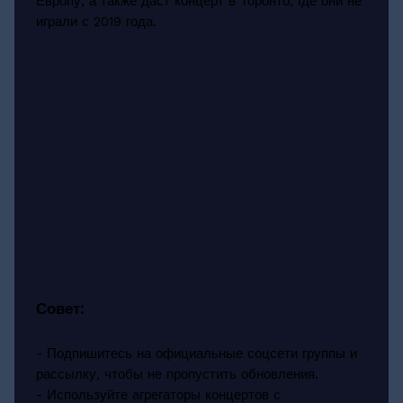
Европу, а также даст концерт в Торонто, где они не
играли с 2019 года.
Совет:
- Подпишитесь на официальные соцсети группы и
рассылку, чтобы не пропустить обновления.
- Используйте агрегаторы концертов с