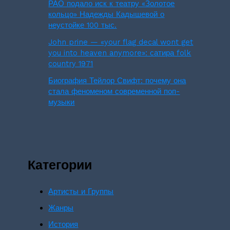
РАО подало иск к театру «Золотое
кольцо» Надежды Кадышевой о
неустойке 100 тыс.
John prine — «your flag decal wont get
you into heaven anymore»: сатира folk
country 1971
Биография Тейлор Свифт: почему она
стала феноменом современной поп-
музыки
Категории
Артисты и Группы
Жанры
История