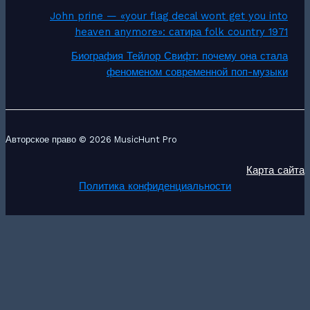
John prine — «your flag decal wont get you into
heaven anymore»: сатира folk country 1971
Биография Тейлор Свифт: почему она стала
феноменом современной поп-музыки
Авторское право © 2026 MusicHunt Pro
Карта сайта
Политика конфиденциальности