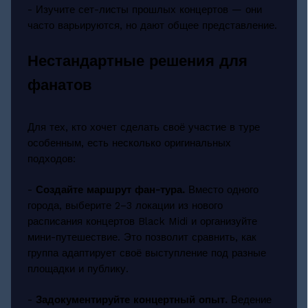
- Изучите сет-листы прошлых концертов — они
часто варьируются, но дают общее представление.
Нестандартные решения для
фанатов
Для тех, кто хочет сделать своё участие в туре
особенным, есть несколько оригинальных
подходов:
-
Создайте маршрут фан-тура.
Вместо одного
города, выберите 2–3 локации из нового
расписания концертов Black Midi и организуйте
мини-путешествие. Это позволит сравнить, как
группа адаптирует своё выступление под разные
площадки и публику.
-
Задокументируйте концертный опыт.
Ведение