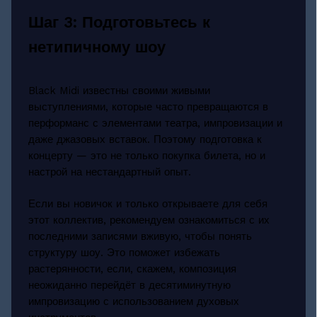
Шаг 3: Подготовьтесь к
нетипичному шоу
Black Midi известны своими живыми
выступлениями, которые часто превращаются в
перформанс с элементами театра, импровизации и
даже джазовых вставок. Поэтому подготовка к
концерту — это не только покупка билета, но и
настрой на нестандартный опыт.
Если вы новичок и только открываете для себя
этот коллектив, рекомендуем ознакомиться с их
последними записями вживую, чтобы понять
структуру шоу. Это поможет избежать
растерянности, если, скажем, композиция
неожиданно перейдёт в десятиминутную
импровизацию с использованием духовых