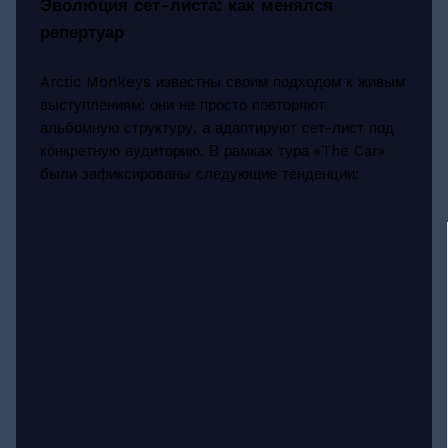
Эволюция сет-листа: как менялся
репертуар
Arctic Monkeys известны своим подходом к живым
выступлениям: они не просто повторяют
альбомную структуру, а адаптируют сет-лист под
конкретную аудиторию. В рамках тура «The Car»
были зафиксированы следующие тенденции: