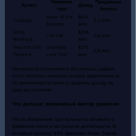
Название
Проданные
Артист
Доход
тура
билеты
Music of the
$614
Coldplay
6,2 млн
Spheres
млн
Arctic
$298
The Car
3,8 млн
Monkeys
млн
Red Hot Chili
Unlimited
$215
2,9 млн
Peppers
Love Tour
млн
Несмотря на уступление в абсолютных цифрах,
Arctic Monkeys показали лучшую эффективность
по заполняемости залов и среднему доходу на
одно выступление.
Что дальше: возможный вектор развития
После завершения тура музыканты объявили о
временной паузе в гастрольной деятельности. В
интервью журналу NME фронтмен Алекс Тёрнер