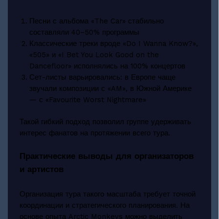
Песни с альбома «The Car» стабильно
составляли 40–50% программы
Классические треки вроде «Do I Wanna Know?»,
«505» и «I Bet You Look Good on the
Dancefloor» исполнялись на 100% концертов
Сет-листы варьировались: в Европе чаще
звучали композиции с «AM», в Южной Америке
— с «Favourite Worst Nightmare»
Такой гибкий подход позволил группе удерживать
интерес фанатов на протяжении всего тура.
Практические выводы для организаторов
и артистов
Организация тура такого масштаба требует точной
координации и стратегического планирования. На
основе опыта Arctic Monkeys можно выделить