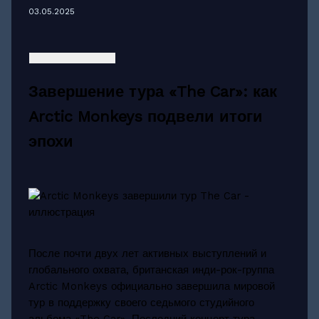
03.05.2025
Завершение тура «The Car»: как
Arctic Monkeys подвели итоги
эпохи
После почти двух лет активных выступлений и
глобального охвата, британская инди-рок-группа
Arctic Monkeys официально завершила мировой
тур в поддержку своего седьмого студийного
альбома «The Car». Последний концерт тура