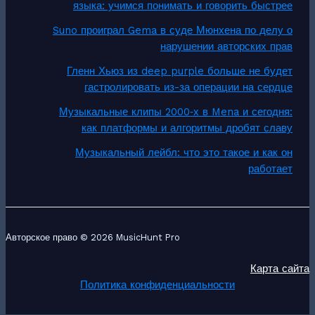
языка: учимся понимать и говорить быстрее
Suno проиграл Gema в суде Мюнхена по делу о
нарушении авторских прав
Гленн Хьюз из deep purple больше не будет
гастролировать из-за операции на сердце
Музыкальные клипы 2000‑х в Mena и сегодня:
как платформы и алгоритмы дробят славу
Музыкальный лейбл: что это такое и как он
работает
Авторское право © 2026 MusicHunt Pro
Карта сайта
Политика конфиденциальности