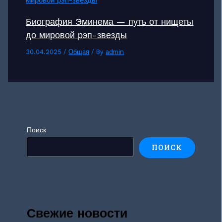
Биография Эминема — путь от нищеты
до мировой рэп-звезды
30.04.2025
/
Общая
/ By
admin
Поиск
ПОИСК
Свежие новости