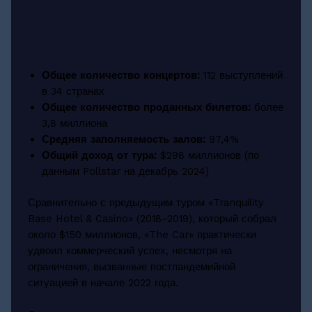
Общее количество концертов:
112 выступлений
в 34 странах
Общее количество проданных билетов:
более
3,8 миллиона
Средняя заполняемость залов:
97,4%
Общий доход от тура:
$298 миллионов (по
данным Pollstar на декабрь 2024)
Сравнительно с предыдущим туром «Tranquility
Base Hotel & Casino» (2018–2019), который собрал
около $150 миллионов, «The Car» практически
удвоил коммерческий успех, несмотря на
ограничения, вызванные постпандемийной
ситуацией в начале 2022 года.