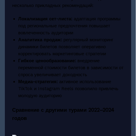
несколько прикладных рекомендаций:
Локализация сет-листа:
адаптация программы
под региональные предпочтения повышает
вовлеченность аудитории
Аналитика продаж:
регулярный мониторинг
динамики билетов позволяет оперативно
корректировать маркетинговые стратегии
Гибкое ценообразование:
внедрение
переменной стоимости билетов в зависимости от
спроса увеличивает доходность
Медиа-стратегия:
активное использование
TikTok и Instagram Reels позволило привлечь
молодую аудиторию
Сравнение с другими турами 2022–2024
годов