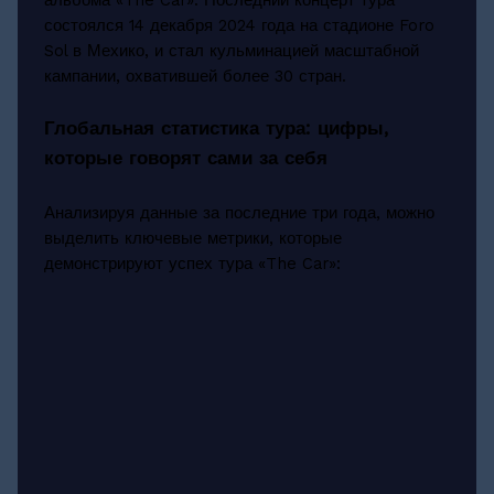
состоялся 14 декабря 2024 года на стадионе Foro
Sol в Мехико, и стал кульминацией масштабной
кампании, охватившей более 30 стран.
Глобальная статистика тура: цифры,
которые говорят сами за себя
Анализируя данные за последние три года, можно
выделить ключевые метрики, которые
демонстрируют успех тура «The Car»: