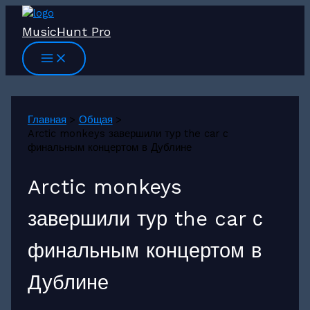
Перейти
к
MusicHunt Pro
содержимому
Главная
Общая
Arctic monkeys завершили тур the car с
финальным концертом в Дублине
Arctic monkeys
завершили тур the car с
финальным концертом в
Дублине