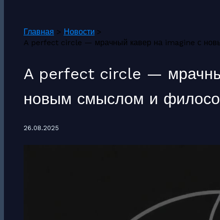
Поиск
Главная
Новости
A perfect circle — мрачный кавер на imagine с н
A perfect circle — мрачн
новым смыслом и филос
26.08.2025