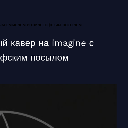
овым смыслом и философским посылом
ый кавер на imagine с
офским посылом