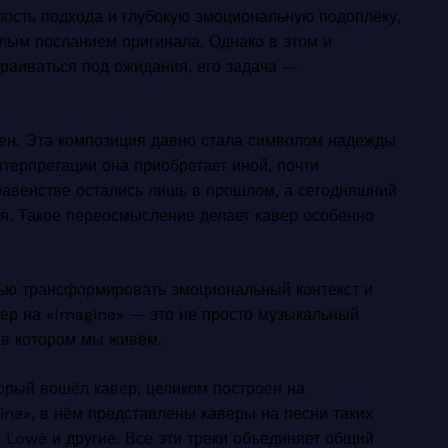
елость подхода и глубокую эмоциональную подоплёку,
тлым посланием оригинала. Однако в этом и
траиваться под ожидания, его задача —
чаен. Эта композиция давно стала символом надежды
терпретации она приобретает иной, почти
 равенстве остались лишь в прошлом, а сегодняшний
вия. Такое переосмысление делает кавер особенно
стью трансформировать эмоциональный контекст и
вер на «Imagine» — это не просто музыкальный
 в котором мы живём.
торый вошёл кавер, целиком построен на
ne», в нём представлены каверы на песни таких
 Lowe и другие. Все эти треки объединяет общий