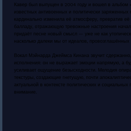
Кавер был выпущен в 2004 году и вошел в альбом
известных антивоенных и политически заряженных п
кардинально изменила её атмосферу, превратив её
балладу, отражающую тревожные настроения начал
придаёт песне новый смысл — уже не как утопическу
насколько далеки мы от идеалов, провозглашённых 
Вокал Мэйнарда Джеймса Кинана звучит сдержанно, 
исполнения: он не выражает эмоции напрямую, а буд
усиливает ощущение безысходности. Мелодия опира
текстуры, создающие гнетущую, почти апокалиптиче
актуальной в контексте политических и социальных 
внимание.