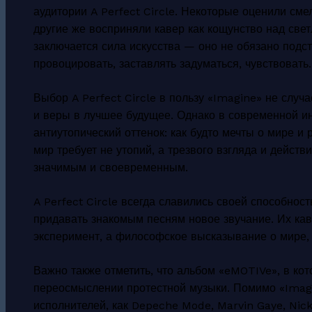
аудитории A Perfect Circle. Некоторые оценили см
другие же восприняли кавер как кощунство над све
заключается сила искусства — оно не обязано подс
провоцировать, заставлять задуматься, чувствовать.
Выбор A Perfect Circle в пользу «Imagine» не слу
и веры в лучшее будущее. Однако в современной ин
антиутопический оттенок: как будто мечты о мире и
мир требует не утопий, а трезвого взгляда и дейст
значимым и своевременным.
A Perfect Circle всегда славились своей способно
придавать знакомым песням новое звучание. Их ка
эксперимент, а философское высказывание о мире,
Важно также отметить, что альбом «eMOTIVe», в ко
переосмыслении протестной музыки. Помимо «Imagi
исполнителей, как Depeche Mode, Marvin Gaye, Nick