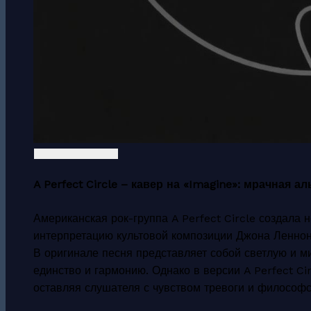
A Perfect Circle – кавер на «Imagine»: мрачная 
Американская рок-группа A Perfect Circle создал
интерпретацию культовой композиции Джона Леннон
В оригинале песня представляет собой светлую и 
единство и гармонию. Однако в версии A Perfect Ci
оставляя слушателя с чувством тревоги и философ