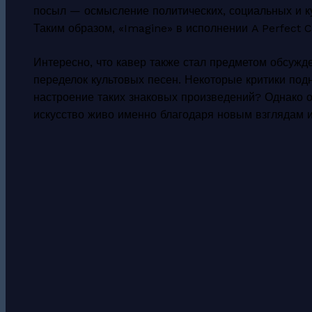
посыл — осмысление политических, социальных и к
Таким образом, «Imagine» в исполнении A Perfect C
Интересно, что кавер также стал предметом обсужд
переделок культовых песен. Некоторые критики под
настроение таких знаковых произведений? Однако о
искусство живо именно благодаря новым взглядам 