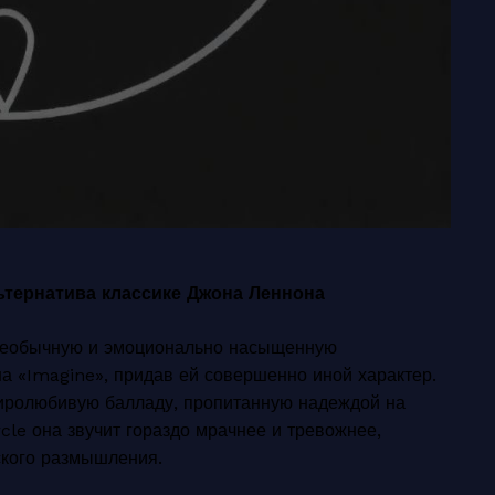
альтернатива классике Джона Леннона
а необычную и эмоционально насыщенную
а «Imagine», придав ей совершенно иной характер.
миролюбивую балладу, пропитанную надеждой на
rcle она звучит гораздо мрачнее и тревожнее,
ского размышления.