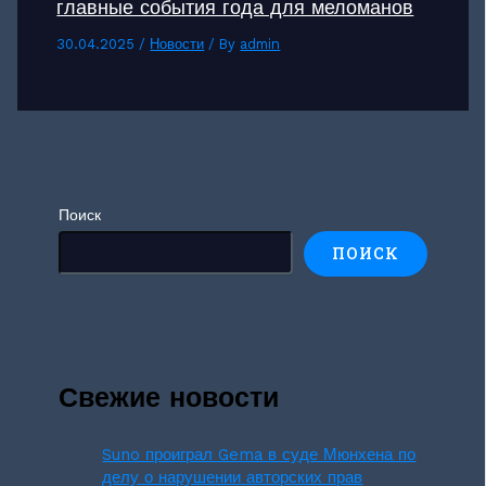
главные события года для меломанов
30.04.2025
/
Новости
/ By
admin
Поиск
ПОИСК
Свежие новости
Suno проиграл Gema в суде Мюнхена по
делу о нарушении авторских прав