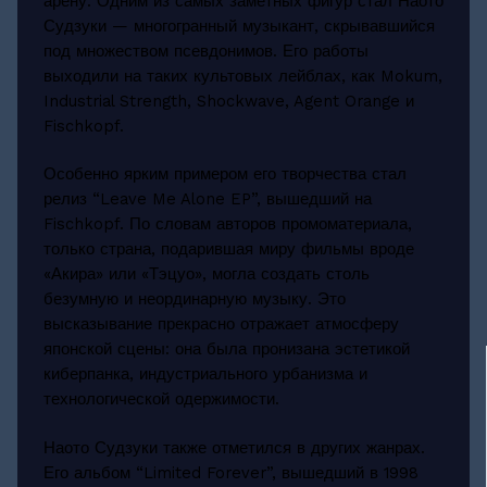
арену. Одним из самых заметных фигур стал Наото
Судзуки — многогранный музыкант, скрывавшийся
под множеством псевдонимов. Его работы
выходили на таких культовых лейблах, как Mokum,
Industrial Strength, Shockwave, Agent Orange и
Fischkopf.
Особенно ярким примером его творчества стал
релиз “Leave Me Alone EP”, вышедший на
Fischkopf. По словам авторов промоматериала,
только страна, подарившая миру фильмы вроде
«Акира» или «Тэцуо», могла создать столь
безумную и неординарную музыку. Это
высказывание прекрасно отражает атмосферу
японской сцены: она была пронизана эстетикой
киберпанка, индустриального урбанизма и
технологической одержимости.
Наото Судзуки также отметился в других жанрах.
Его альбом “Limited Forever”, вышедший в 1998