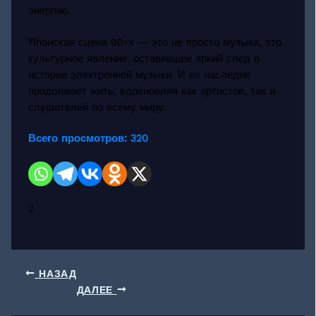
энергию.
Японская сцена 90-х — это не просто музыка, это
культурное явление, оставившее яркий след в
истории электронной музыки. И её наследие
продолжает жить, вдохновляя как артистов, так и
слушателей по всему миру.
Всего просмотров:
320
2
НАЗАД
ДАЛЕЕ