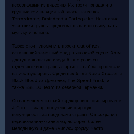
персонажами из видеоигр. Их треки попадали в
крупные компиляции той эпохи, такие как
Terrordrome, Braindead и Earthquake. Некоторые
участники группы продолжают активно выпускать
музыку и поныне.
Также стоит упомянуть проект Out of Key,
оставивший заметный след в японской сцене. Хотя
доступ в японскую среду был ограничен,
отдельные иностранные артисты всё же проникали
на местную арену. Среди них были Noize Creator и
Black Blood из Дрездена, The Speed Freak, а
также BSE DJ Team из северной Германии.
Со временем японский хардкор эволюционировал в
J-Core — жанр, получивший широкую
популярность за пределами страны. Он сохранил
первоначальную энергию, но обрел более
мелодичную и даже «милую» форму, часто