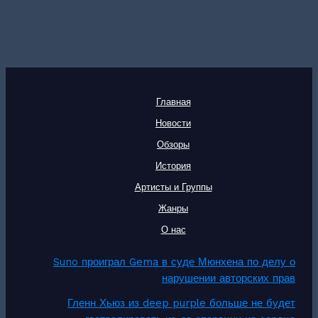
Главная
Новости
Обзоры
История
Артисты и Группы
Жанры
О нас
Suno проиграл Gema в суде Мюнхена по делу о
нарушении авторских прав
Гленн Хьюз из deep purple больше не будет