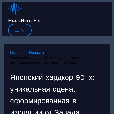
Перейти
к
содержимому
MusicHunt Pro
Главная
Новости
Японский хардкор 90-х: уникальная сцена,
сформированная в изоляции от Запада
Японский хардкор 90-х:
уникальная сцена,
сформированная в
изоляции от Запада