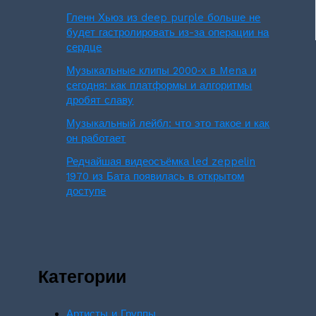
Гленн Хьюз из deep purple больше не
будет гастролировать из-за операции на
сердце
Музыкальные клипы 2000‑х в Mena и
сегодня: как платформы и алгоритмы
дробят славу
Музыкальный лейбл: что это такое и как
он работает
Редчайшая видеосъёмка led zeppelin
1970 из Бата появилась в открытом
доступе
Категории
Артисты и Группы