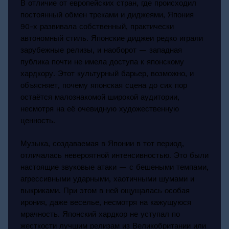
В отличие от европейских стран, где происходил
постоянный обмен треками и диджеями, Япония
90-х развивала собственный, практически
автономный стиль. Японские диджеи редко играли
зарубежные релизы, и наоборот — западная
публика почти не имела доступа к японскому
хардкору. Этот культурный барьер, возможно, и
объясняет, почему японская сцена до сих пор
остаётся малознакомой широкой аудитории,
несмотря на её очевидную художественную
ценность.
Музыка, создаваемая в Японии в тот период,
отличалась невероятной интенсивностью. Это были
настоящие звуковые атаки — с бешеными темпами,
агрессивными ударными, хаотичными шумами и
выкриками. При этом в ней ощущалась особая
ирония, даже веселье, несмотря на кажущуюся
мрачность. Японский хардкор не уступал по
жесткости лучшим релизам из Великобритании или