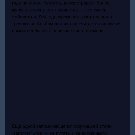
году на Otaku Records, демонстрирует более
мягкую сторону его творчества — это смесь
эмбиента и IDM, одновременно трогательная и
тревожная. Альбом до сих пор считается одним из
самых необычных релизов своего времени.
Ещё одной запоминающейся формацией стали
Hammer Bros — не путать с одноимёнными