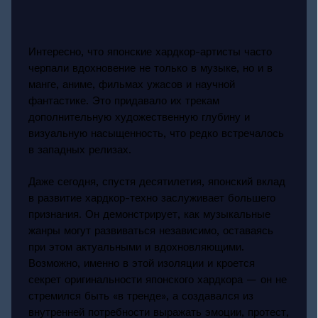
Интересно, что японские хардкор-артисты часто
черпали вдохновение не только в музыке, но и в
манге, аниме, фильмах ужасов и научной
фантастике. Это придавало их трекам
дополнительную художественную глубину и
визуальную насыщенность, что редко встречалось
в западных релизах.
Даже сегодня, спустя десятилетия, японский вклад
в развитие хардкор-техно заслуживает большего
признания. Он демонстрирует, как музыкальные
жанры могут развиваться независимо, оставаясь
при этом актуальными и вдохновляющими.
Возможно, именно в этой изоляции и кроется
секрет оригинальности японского хардкора — он не
стремился быть «в тренде», а создавался из
внутренней потребности выражать эмоции, протест,