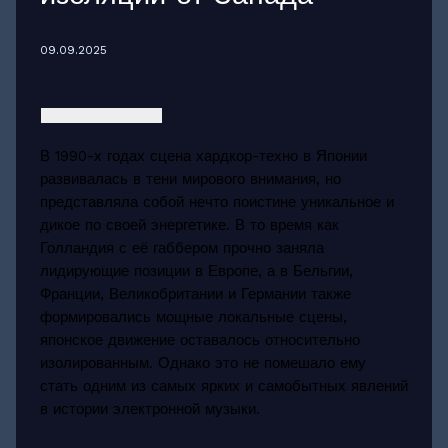
09.09.2025
В 1990-х годах сцена хардкор-техно в Японии
развивалась в тени мирового внимания, но
представляла собой нечто поистине уникальное и
дикое по своей энергетике. В то время как
Голландия с её габбером прочно заняла
лидирующие позиции в Европе, а в Бельгии,
Франции, Великобритании и Германии также
формировались мощные локальные сцены,
японское движение оставалось относительно
изолированным. Однако это не помешало ему
стать одним из самых ярких и самобытных явлений
в истории электронной музыки.