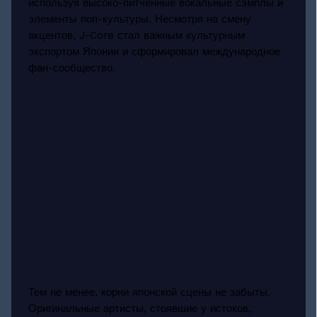
используя высоко-питченные вокальные сэмплы и
элементы поп-культуры. Несмотря на смену
акцентов, J-Core стал важным культурным
экспортом Японии и сформировал международное
фан-сообщество.
Тем не менее, корни японской сцены не забыты.
Оригинальные артисты, стоявшие у истоков,