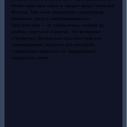
менее известные сцены в городах вроде Нагои или
Фукуоки. Там также проводились андерграунд-
вечеринки, часто в импровизированных
пространствах — от заброшенных складов до
клубов, скрытых в подвалах. Эти вечеринки
становились безопасным пространством для
самовыражения, особенно для молодёжи,
стремящейся вырваться из традиционных
социальных рамок.