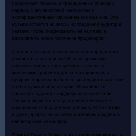
продолжают творить, а традиционный японский
хардкор с его неистовой жесткостью и
экспериментальным звучанием всё ещё жив. Эта
музыка остаётся нишевой, но преданной аудитории
хватает, чтобы поддерживать её на плаву и
вдохновлять новое поколение продюсеров.
Сегодня японская электронная сцена продолжает
развиваться, но влияние 90-х по-прежнему
ощутимо. Винилы того времени становятся
желанными трофеями для коллекционеров, а
цифровые архивы позволяют исследовать забытые
уголки музыкальной истории. Уникальность
японского подхода к хардкору заключается не
только в звуке, но и в культурном контексте —
визуальные стили, обложки релизов, DIY-эстетика
и даже шрифты на кассетах и флаерах создавали
неповторимую атмосферу.
Помимо Токио и Осаки, в 90-х годах развивались и