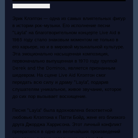
Эрик Клэптон — одна из самых влиятельных фигур
в истории рок-музыки. Его исполнение песни
"Layla" на благотворительном концерте Live Aid в
1985 году стало знаковым моментом не только в
его карьере, но и в мировой музыкальной культуре.
Эта эмоционально насыщенная композиция,
первоначально выпущенная в 1970 году группой
Derek and the Dominos, является признанным
шедевром. На сцене Live Aid Клэптон смог
передать всю силу и драму "Layla", подарив
слушателям уникальное, живое звучание, которое
до сих пор вызывает восхищение.
Песня "Layla" была вдохновлена безответной
любовью Клэптона к Патти Бойд, жене его близкого
друга Джорджа Харрисона. Этот личный конфликт
превратился в одно из величайших произведений