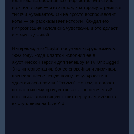
Клэптона на собственное творчество. Его стиль
игры на гитаре — это эталон, к которому стремятся
тысячи музыкантов. Он не просто воспроизводит
ноты — он рассказывает истории. Каждая его
импровизация наполнена чувствами, и это делает
его музыку живой.
Интересно, что "Layla" получила вторую жизнь в
1992 году, когда Клэптон исполнил её в
акустической версии для телешоу MTV Unplugged.
Эта интерпретация, более спокойная и лиричная,
принесла песне новую волну популярности и
удостоилась премии "Грэмми". Но тем, кто хочет
по-настоящему прочувствовать энергетический
потенциал композиции, стоит вернуться именно к
выступлению на Live Aid.