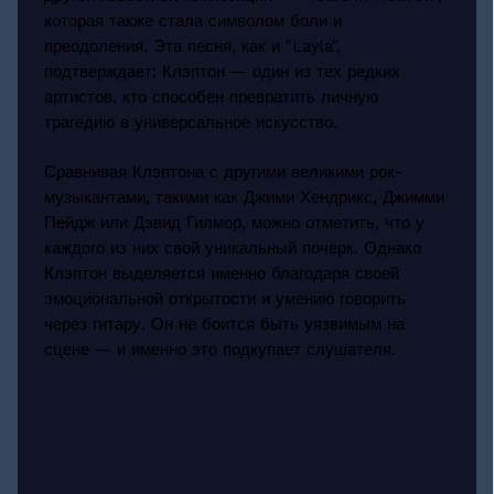
которая также стала символом боли и
преодоления. Эта песня, как и "Layla",
подтверждает: Клэптон — один из тех редких
артистов, кто способен превратить личную
трагедию в универсальное искусство.
Сравнивая Клэптона с другими великими рок-
музыкантами, такими как Джими Хендрикс, Джимми
Пейдж или Дэвид Гилмор, можно отметить, что у
каждого из них свой уникальный почерк. Однако
Клэптон выделяется именно благодаря своей
эмоциональной открытости и умению говорить
через гитару. Он не боится быть уязвимым на
сцене — и именно это подкупает слушателя.