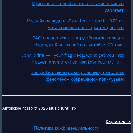
Музыкальный лейбл: что это такое и как он
работает
Редчайшая видеосъёмка led zeppelin 1970 из
Бата появилась в открытом доступе
РАО подало иск к театру «Золотое кольцо»
Надежды Кадышевой о неустойке 100 тыс.
John prine — «your flag decal wont get you into
heaven anymore»: сатира folk country 1971
Биография Тейлор Свифт: почему она стала
феноменом современной поп-музыки
Авторское право © 2026 MusicHunt Pro
Карта сайта
Политика конфиденциальности