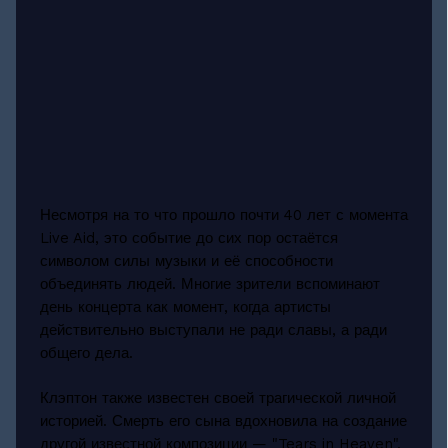
Несмотря на то что прошло почти 40 лет с момента
Live Aid, это событие до сих пор остаётся
символом силы музыки и её способности
объединять людей. Многие зрители вспоминают
день концерта как момент, когда артисты
действительно выступали не ради славы, а ради
общего дела.
Клэптон также известен своей трагической личной
историей. Смерть его сына вдохновила на создание
другой известной композиции — "Tears in Heaven",