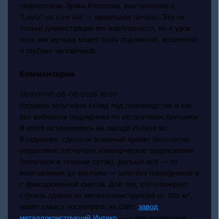
творчеством Эрика Клэптона, выступление с
"Layla" на Live Aid — идеальное начало. Это не
только демонстрация его виртуозности, но и урок
того, как музыка может быть подлинной, искренней
и глубоко человечной.
Комментарии
StroyProfi
08-06-2026 19:05
Недавно запускали склад под производство и как
раз выбирали подрядчика по металлоконструкциям.
В итоге остановились на заводе Интеко во
Владимире: сделали эскизный проект бесплатно,
оперативно посчитали коммерческое предложение
(получили в течение суток), дальше всё — от
изготовления до монтажа — шло без посредников и
с фиксированной сметой. Для тех, кто планирует
строить здание из металлоконструкций от 300 м²,
имеет смысл посмотреть их сайт:
завод
металлоконструкций Интеко
— у них наглядные