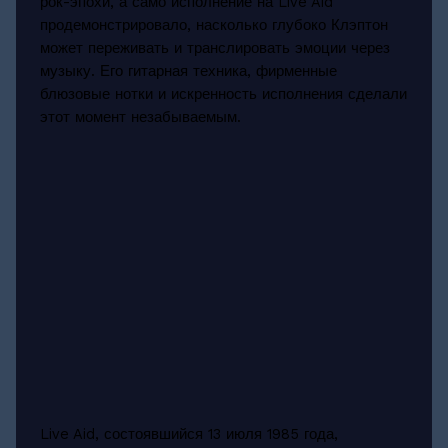
рок-эпохи, а само исполнение на Live Aid
продемонстрировало, насколько глубоко Клэптон
может переживать и транслировать эмоции через
музыку. Его гитарная техника, фирменные
блюзовые нотки и искренность исполнения сделали
этот момент незабываемым.
Live Aid, состоявшийся 13 июля 1985 года,