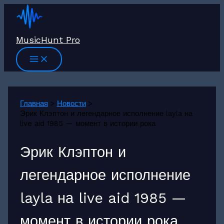
Перейти
к
содержимому
MusicHunt Pro
Главная
Новости
Эрик Клэптон и легендарное исполнение layla на
live aid 1985 — момент в истории рока
Эрик Клэптон и
легендарное исполнение
layla на live aid 1985 —
момент в истории рока