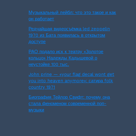
Музыкальный лейбл: что это такое и как
он работает
Редчайшая видеосъёмка led zeppelin
1970 из Бата появилась в открытом
доступе
РАО подало иск к театру «Золотое
кольцо» Надежды Кадышевой о
неустойке 100 тыс.
John prine — «your flag decal wont get
you into heaven anymore»: сатира folk
country 1971
Биография Тейлор Свифт: почему она
стала феноменом современной поп-
музыки