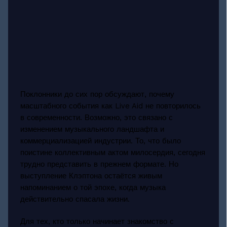
Поклонники до сих пор обсуждают, почему
масштабного события как Live Aid не повторилось
в современности. Возможно, это связано с
изменением музыкального ландшафта и
коммерциализацией индустрии. То, что было
поистине коллективным актом милосердия, сегодня
трудно представить в прежнем формате. Но
выступление Клэптона остаётся живым
напоминанием о той эпохе, когда музыка
действительно спасала жизни.
Для тех, кто только начинает знакомство с