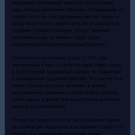
объединил величайших артистов со всего мира
ради помощи населению Эфиопии, страдающему от
голода. Клэптон, уже признанный мастер гитары и
автор-исполнитель, принял участие в концерте на
стадионе Уэмбли в Лондоне. Его сет включал
несколько хитов, но именно "Layla" стала
эмоциональной кульминацией выступления.
Особенность исполнения "Layla" в 1985 году
заключалась в том, что Клэптон представил песню
в более зрелой, сдержанной манере, по сравнению
с оригинальной студийной версией. Это уже не был
порыв страсти молодого человека, а зрелое,
выстраданное признание в любви и боли. Именно
такой подход и делает это выступление особенно
ценным для поклонников.
Почему же Эрика Клэптона часто называют одним
из величайших гитаристов всех времён? Секрет его
успеха — в уникальном сочетании техник,