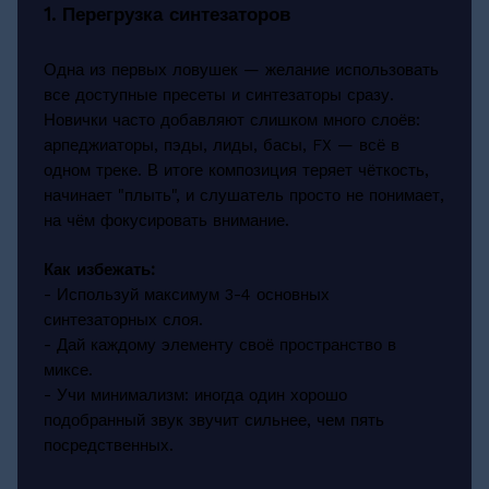
1. Перегрузка синтезаторов
Одна из первых ловушек — желание использовать
все доступные пресеты и синтезаторы сразу.
Новички часто добавляют слишком много слоёв:
арпеджиаторы, пэды, лиды, басы, FX — всё в
одном треке. В итоге композиция теряет чёткость,
начинает "плыть", и слушатель просто не понимает,
на чём фокусировать внимание.
Как избежать:
- Используй максимум 3-4 основных
синтезаторных слоя.
- Дай каждому элементу своё пространство в
миксе.
- Учи минимализм: иногда один хорошо
подобранный звук звучит сильнее, чем пять
посредственных.