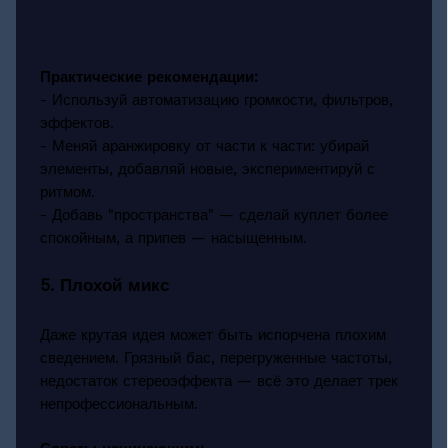
Практические рекомендации:
- Используй автоматизацию громкости, фильтров,
эффектов.
- Меняй аранжировку от части к части: убирай
элементы, добавляй новые, экспериментируй с
ритмом.
- Добавь "пространства" — сделай куплет более
спокойным, а припев — насыщенным.
5. Плохой микс
Даже крутая идея может быть испорчена плохим
сведением. Грязный бас, перегруженные частоты,
недостаток стереоэффекта — всё это делает трек
непрофессиональным.