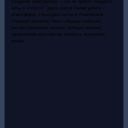
Создание электропопа — это не просто "накидать
биты в Ableton". Здесь важна тонкая работа с
атмосферой, структурой песни и технической
стороной звучания. Ниже собраны наиболее
распространённые ошибки, которые мешают
начинающим музыкантам раскрыть потенциал
жанра.