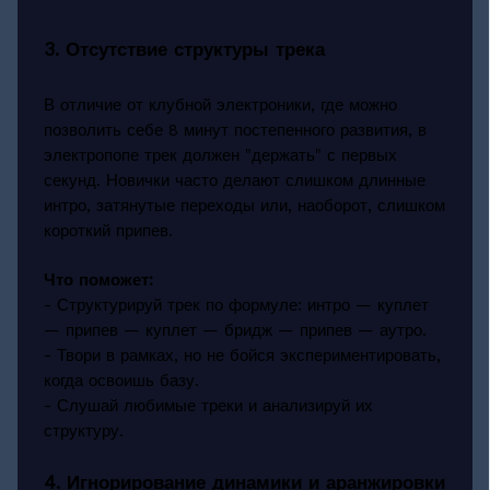
3. Отсутствие структуры трека
В отличие от клубной электроники, где можно
позволить себе 8 минут постепенного развития, в
электропопе трек должен "держать" с первых
секунд. Новички часто делают слишком длинные
интро, затянутые переходы или, наоборот, слишком
короткий припев.
Что поможет:
- Структурируй трек по формуле: интро — куплет
— припев — куплет — бридж — припев — аутро.
- Твори в рамках, но не бойся экспериментировать,
когда освоишь базу.
- Слушай любимые треки и анализируй их
структуру.
4. Игнорирование динамики и аранжировки