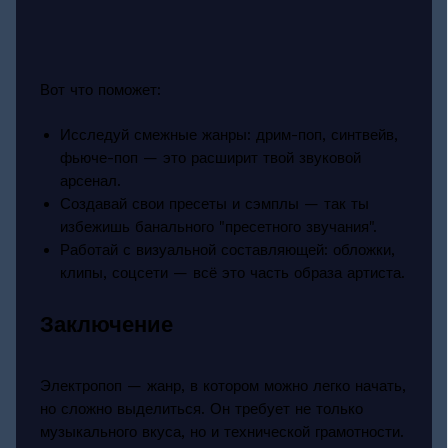
Вот что поможет:
Исследуй смежные жанры: дрим-поп, синтвейв,
фьюче-поп — это расширит твой звуковой
арсенал.
Создавай свои пресеты и сэмплы — так ты
избежишь банального "пресетного звучания".
Работай с визуальной составляющей: обложки,
клипы, соцсети — всё это часть образа артиста.
Заключение
Электропоп — жанр, в котором можно легко начать,
но сложно выделиться. Он требует не только
музыкального вкуса, но и технической грамотности.