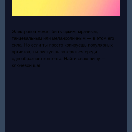
Электропоп может быть ярким, мрачным,
танцевальным или меланхоличным — в этом его
сила. Но если ты просто копируешь популярных
артистов, ты рискуешь затеряться среди
однообразного контента. Найти свою нишу —
ключевой шаг.