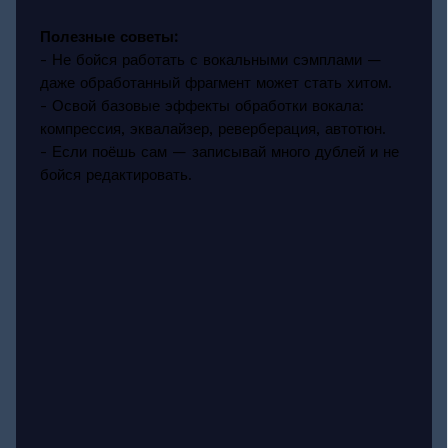
Полезные советы:
- Не бойся работать с вокальными сэмплами —
даже обработанный фрагмент может стать хитом.
- Освой базовые эффекты обработки вокала:
компрессия, эквалайзер, реверберация, автотюн.
- Если поёшь сам — записывай много дублей и не
бойся редактировать.