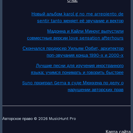
О нас
Новый альбом karol g no me arrepiento de
sentir tanto меняет её звучание и вектор
Мадонна и Кайли Миноуг выпустили
совместные версии love sensation afterhours
Скончался продюсер Уильям Орбит, архитектор
поп-звучания конца 1990-х и 2000-х
Лучшие песни для изучения иностранного
языка: учимся понимать и говорить быстрее
Suno проиграл Gema в суде Мюнхена по делу о
нарушении авторских прав
Авторское право © 2026 MusicHunt Pro
Карта сайта