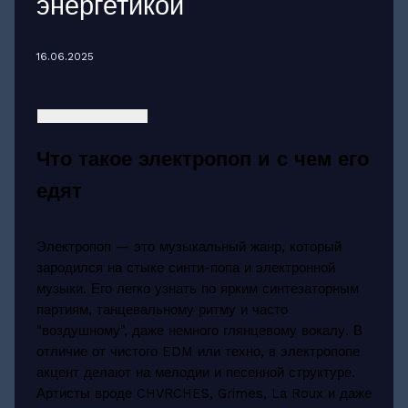
энергетикой
16.06.2025
Что такое электропоп и с чем его
едят
Электропоп — это музыкальный жанр, который
зародился на стыке синти-попа и электронной
музыки. Его легко узнать по ярким синтезаторным
партиям, танцевальному ритму и часто
"воздушному", даже немного глянцевому вокалу. В
отличие от чистого EDM или техно, в электропопе
акцент делают на мелодии и песенной структуре.
Артисты вроде CHVRCHES, Grimes, La Roux и даже