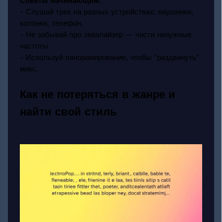
Советы начинающим:
- Слушай трек на разных устройствах: наушники,
колонки, телефон.
- Не забывай про эквалайзер — чисти ненужные
частоты.
- Используй панорамирование, чтобы "раздвинуть"
микс.
Как не потеряться в жанре и
найти свой стиль