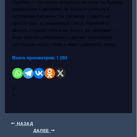
Ошибки — это часть процесса, но если ты будешь
внимателен к деталям, не бояться учиться и
экспериментировать, ты сможешь создать не
просто трек, а узнаваемый стиль. Начинай с
малого, слушай себя и не гонись за трендами —
ведь именно уникальность делает электропоп
настоящим искусством в мире цифрового звука.
Всего просмотров:
1 293
5
5
НАЗАД
ДАЛЕЕ