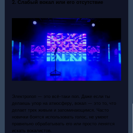
2. Слабый вокал или его отсутствие
Электропоп — это всё-таки поп. Даже если ты
делаешь упор на атмосферу, вокал — это то, что
делает трек живым и запоминающимся. Часто
новички боятся использовать голос, не умеют
правильно обрабатывать его или просто ленятся
искать вокалистов.