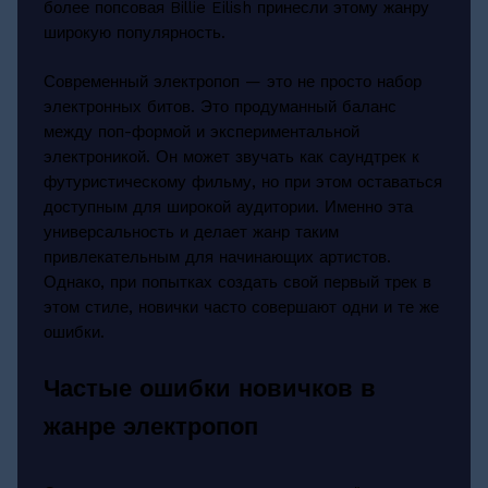
более попсовая Billie Eilish принесли этому жанру
широкую популярность.
Современный электропоп — это не просто набор
электронных битов. Это продуманный баланс
между поп-формой и экспериментальной
электроникой. Он может звучать как саундтрек к
футуристическому фильму, но при этом оставаться
доступным для широкой аудитории. Именно эта
универсальность и делает жанр таким
привлекательным для начинающих артистов.
Однако, при попытках создать свой первый трек в
этом стиле, новички часто совершают одни и те же
ошибки.
Частые ошибки новичков в
жанре электропоп