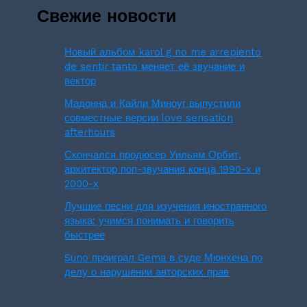
Свежие новости
Новый альбом karol g no me arrepiento
de sentir tanto меняет её звучание и
вектор
Мадонна и Кайли Миноуг выпустили
совместные версии love sensation
afterhours
Скончался продюсер Уильям Орбит,
архитектор поп-звучания конца 1990-х и
2000-х
Лучшие песни для изучения иностранного
языка: учимся понимать и говорить
быстрее
Suno проиграл Gema в суде Мюнхена по
делу о нарушении авторских прав