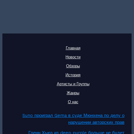
Главная
Новости
Обзоры
История
Артисты и Группы
Жанры
О нас
Suno проиграл Gema в суде Мюнхена по делу о
нарушении авторских прав
Гленн Хьюз из deep purple больше не будет