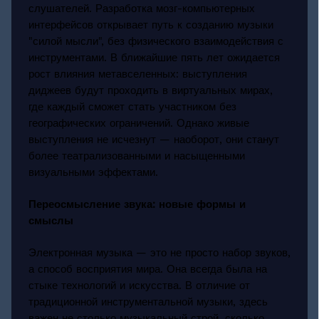
слушателей. Разработка мозг-компьютерных
интерфейсов открывает путь к созданию музыки
"силой мысли", без физического взаимодействия с
инструментами. В ближайшие пять лет ожидается
рост влияния метавселенных: выступления
диджеев будут проходить в виртуальных мирах,
где каждый сможет стать участником без
географических ограничений. Однако живые
выступления не исчезнут — наоборот, они станут
более театрализованными и насыщенными
визуальными эффектами.
Переосмысление звука: новые формы и
смыслы
Электронная музыка — это не просто набор звуков,
а способ восприятия мира. Она всегда была на
стыке технологий и искусства. В отличие от
традиционной инструментальной музыки, здесь
важен не столько музыкальный строй, сколько