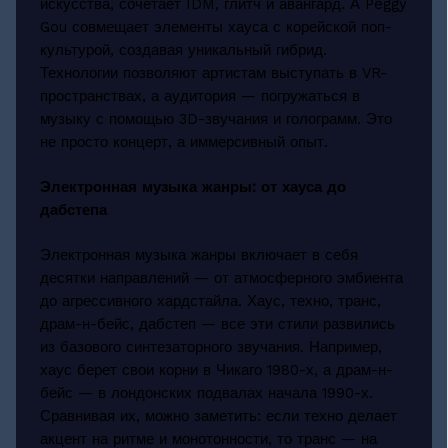
искусства, сочетает IDM, глитч и авангард. А Peggy
Gou совмещает элементы хауса с корейской поп-
культурой, создавая уникальный гибрид.
Технологии позволяют артистам выступать в VR-
пространствах, а аудитория — погружаться в
музыку с помощью 3D-звучания и голограмм. Это
не просто концерт, а иммерсивный опыт.
Электронная музыка жанры: от хауса до
дабстепа
Электронная музыка жанры включает в себя
десятки направлений — от атмосферного эмбиента
до агрессивного хардстайла. Хаус, техно, транс,
драм-н-бейс, дабстеп — все эти стили развились
из базового синтезаторного звучания. Например,
хаус берет свои корни в Чикаго 1980-х, а драм-н-
бейс — в лондонских подвалах начала 1990-х.
Сравнивая их, можно заметить: если техно делает
акцент на ритме и монотонности, то транс — на