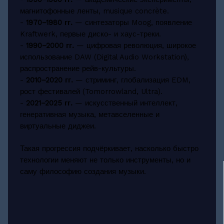
магнитофонные ленты, musique concrète.
-
1970–1980 гг.
— синтезаторы Moog, появление
Kraftwerk, первые диско- и хаус-треки.
-
1990–2000 гг.
— цифровая революция, широкое
использование DAW (Digital Audio Workstation),
распространение рейв-культуры.
-
2010–2020 гг.
— стриминг, глобализация EDM,
рост фестивалей (Tomorrowland, Ultra).
-
2021–2025 гг.
— искусственный интеллект,
генеративная музыка, метавселенные и
виртуальные диджеи.
Такая прогрессия подчёркивает, насколько быстро
технологии меняют не только инструменты, но и
саму философию создания музыки.