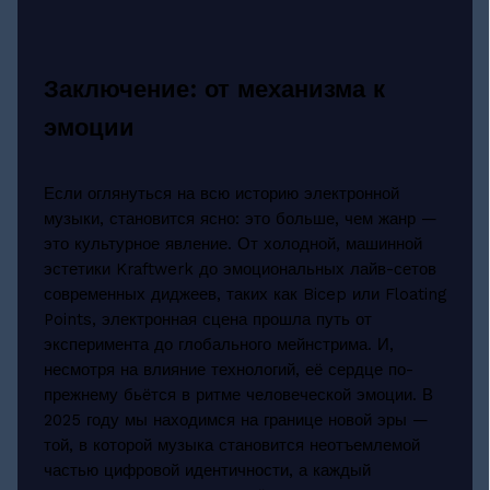
Заключение: от механизма к
эмоции
Если оглянуться на всю историю электронной
музыки, становится ясно: это больше, чем жанр —
это культурное явление. От холодной, машинной
эстетики Kraftwerk до эмоциональных лайв-сетов
современных диджеев, таких как Bicep или Floating
Points, электронная сцена прошла путь от
эксперимента до глобального мейнстрима. И,
несмотря на влияние технологий, её сердце по-
прежнему бьётся в ритме человеческой эмоции. В
2025 году мы находимся на границе новой эры —
той, в которой музыка становится неотъемлемой
частью цифровой идентичности, а каждый