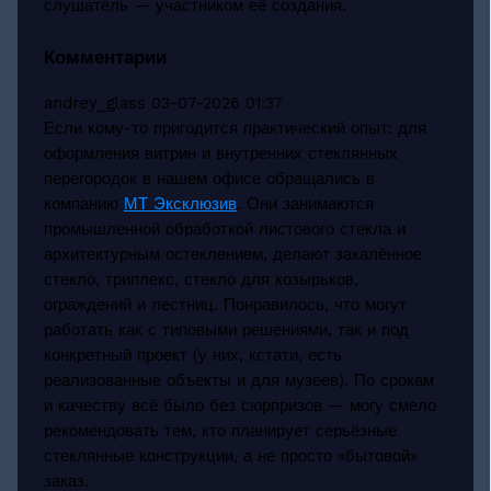
слушатель — участником её создания.
Комментарии
andrey_glass
03-07-2026 01:37
Если кому-то пригодится практический опыт: для
оформления витрин и внутренних стеклянных
перегородок в нашем офисе обращались в
компанию
МТ Эксклюзив
. Они занимаются
промышленной обработкой листового стекла и
архитектурным остеклением, делают закалённое
стекло, триплекс, стекло для козырьков,
ограждений и лестниц. Понравилось, что могут
работать как с типовыми решениями, так и под
конкретный проект (у них, кстати, есть
реализованные объекты и для музеев). По срокам
и качеству всё было без сюрпризов — могу смело
рекомендовать тем, кто планирует серьёзные
стеклянные конструкции, а не просто «бытовой»
заказ.