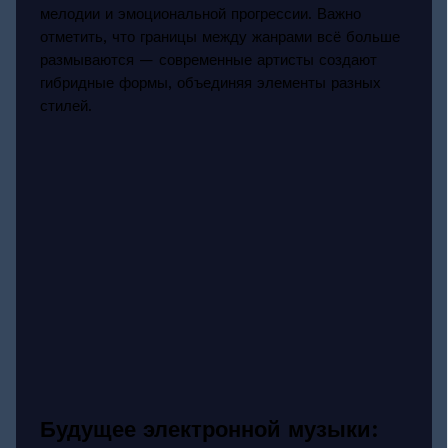
мелодии и эмоциональной прогрессии. Важно
отметить, что границы между жанрами всё больше
размываются — современные артисты создают
гибридные формы, объединяя элементы разных
стилей.
Будущее электронной музыки: