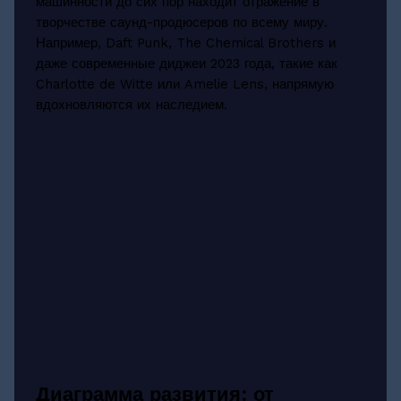
машинности до сих пор находит отражение в
творчестве саунд-продюсеров по всему миру.
Например, Daft Punk, The Chemical Brothers и
даже современные диджеи 2023 года, такие как
Charlotte de Witte или Amelie Lens, напрямую
вдохновляются их наследием.
Диаграмма развития: от