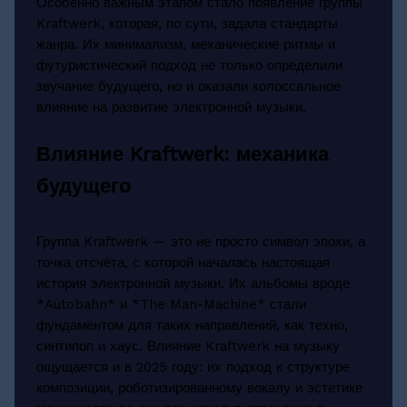
Особенно важным этапом стало появление группы
Kraftwerk, которая, по сути, задала стандарты
жанра. Их минимализм, механические ритмы и
футуристический подход не только определили
звучание будущего, но и оказали колоссальное
влияние на развитие электронной музыки.
Влияние Kraftwerk: механика
будущего
Группа Kraftwerk — это не просто символ эпохи, а
точка отсчёта, с которой началась настоящая
история электронной музыки. Их альбомы вроде
*Autobahn* и *The Man-Machine* стали
фундаментом для таких направлений, как техно,
синтипоп и хаус. Влияние Kraftwerk на музыку
ощущается и в 2025 году: их подход к структуре
композиции, роботизированному вокалу и эстетике