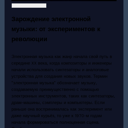
Зарождение электронной
музыки: от экспериментов к
революции
Электронная музыка как жанр начала свой путь в
середине XX века, когда композиторы и инженеры
начали использовать синтезаторы и аналоговые
устройства для создания новых звуков. Термин
"электронная музыка" обозначает музыку,
создаваемую преимущественно с помощью
электронных инструментов, таких как синтезаторы,
драм-машины, сэмплеры и компьютеры. Если
раньше она воспринималась как эксперимент или
даже научный курьёз, то уже к 1970-м годам
начала формироваться полноценная сцена.