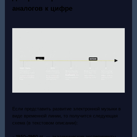
аналогов к цифре
Если представить развитие электронной музыки в
виде временной линии, то получится следующая
схема (в текстовом описании):
-
1950–1960 гг.
— академические эксперименты,