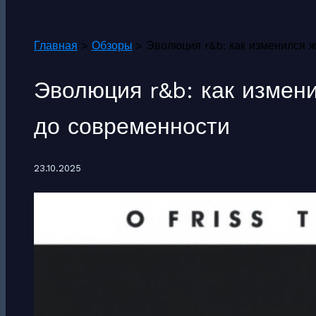
Поиск
Главная
Обзоры
Эволюция r&b: как изменился ж
Эволюция r&b: как измени
до современности
23.10.2025