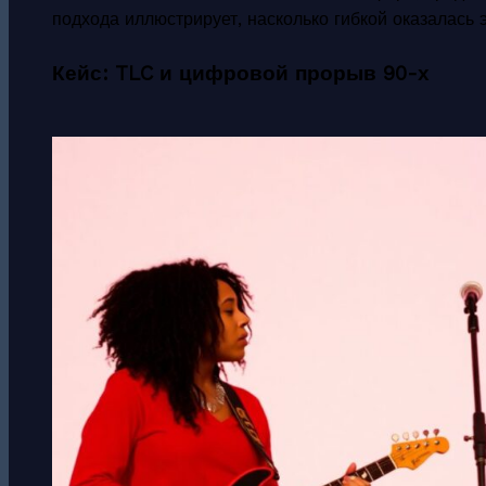
подхода иллюстрирует, насколько гибкой оказалась
Кейс: TLC и цифровой прорыв 90-х