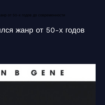
анр от 50-х годов до современности
лся жанр от 50-х годов