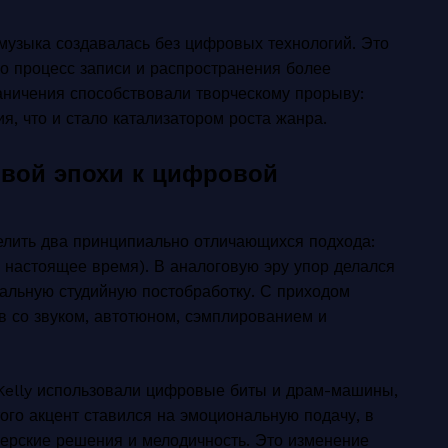
 музыка создавалась без цифровых технологий. Это
о процесс записи и распространения более
аничения способствовали творческому прорыву:
, что и стало катализатором роста жанра.
овой эпохи к цифровой
елить два принципиально отличающихся подхода:
о настоящее время). В аналоговую эру упор делался
альную студийную постобработку. С приходом
в со звуком, автотюном, сэмплированием и
. Kelly использовали цифровые биты и драм-машины,
того акцент ставился на эмоциональную подачу, в
ерские решения и мелодичность. Это изменение