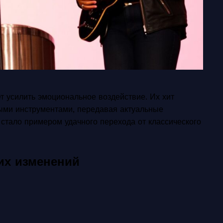
т усилить эмоциональное воздействие. Их хит
ивыми инструментами, передавая актуальные
стало примером удачного перехода от классического
их изменений