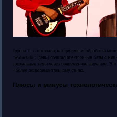
Группа TLC показала, как цифровая обработка може
"Waterfalls" (1995) сочетал электронные биты с ж
социальные темы через современное звучание. Это 
к более экспериментальному стилю.
Плюсы и минусы технологическ