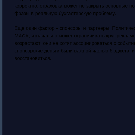
корректно, страховка может не закрыть основные по
фразы в реальную бухгалтерскую проблему.
Еще один фактор - спонсоры и партнеры. Политиче
MAGA, изначально может ограничивать круг реклам
возрастают: они не хотят ассоциироваться с событи
спонсорские деньги были важной частью бюджета, и
восстановиться.