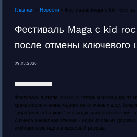
Главная
Новости
Фестиваль Maga с kid rock на
Фестиваль Maga с kid roc
после отмены ключевого 
09.03.2026
Фестиваль в стиле MAGA, с которым ассоциируют му
краха после отмены одного из ключевых шоу. Вокру
"практически банкрот", и в индустрии развлечений 
бизнеса внезапная отмена - один из самых дорогих
амбициозную идею в кассовый разрыв.