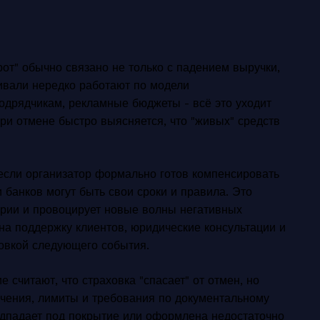
от" обычно связано не только с падением выручки,
тивали нередко работают по модели
одрядчикам, рекламные бюджеты - всё это уходит
При отмене быстро выясняется, что "живых" средств
 если организатор формально готов компенсировать
 банков могут быть свои сроки и правила. Это
ории и провоцирует новые волны негативных
на поддержку клиентов, юридические консультации и
товкой следующего события.
 считают, что страховка "спасает" от отмен, но
ючения, лимиты и требования по документальному
дпадает под покрытие или оформлена недостаточно