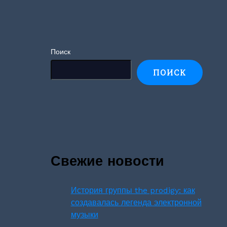
Поиск
ПОИСК
Свежие новости
История группы the prodigy: как
создавалась легенда электронной
музыки