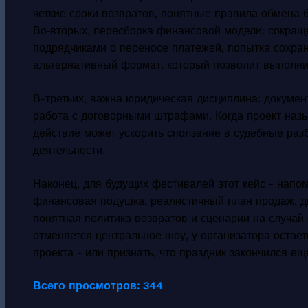
четкие сроки возвратов, понятные правила обмена б
Во‑вторых, пересборка финансовой модели: сокращ
подрядчиками о переносе платежей, попытка сохра
альтернативный формат, который позволит выполнит
В-третьих, важна юридическая дисциплина: докуме
работа с договорными штрафами. Когда проект назы
действие может ускорить сползание в судебные раз
деятельности.
Наконец, для будущих фестивалей этот кейс - напо
финансовая подушка, реалистичный план продаж, д
понятная политика возвратов и сценарии на случай
отменяется центральное шоу, у организатора остает
проекта - или признать, что праздник закончился еще
Всего просмотров:
344