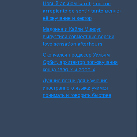
Новый альбом karol g no me
arrepiento de sentir tanto меняет
её звучание и вектор
Мадонна и Кайли Миноуг
выпустили совместные версии
love sensation afterhours
Скончался продюсер Уильям
Орбит, архитектор поп-звучания
конца 1990-х и 2000-х
Лучшие песни для изучения
иностранного языка: учимся
понимать и говорить быстрее