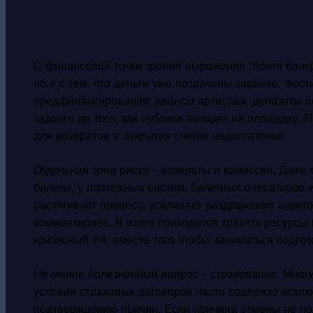
С финансовой точки зрения выражение "почти банкр
но и с тем, что деньги уже потрачены заранее. Фес
предфинансирования: авансы артистам, депозиты п
задолго до того, как публика попадет на площадку. 
для возвратов и закрытия счетов недостаточно.
Отдельная зона риска - возвраты и комиссии. Даже
билеты, у платежных систем, билетных операторов и
растягивает процесс, усиливает раздражение аудит
комментариев. В итоге приходится тратить ресурсы 
кризисный PR, вместо того чтобы заниматься подго
Не менее болезненный вопрос - страхование. Многие
условия страховых договоров часто содержат искл
подтверждению причин. Если причина отмены не по