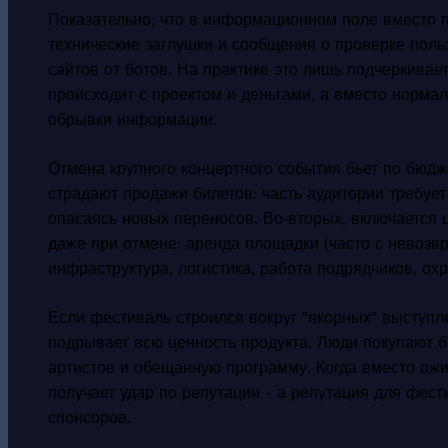
Показательно, что в информационном поле вместо 
технические заглушки и сообщения о проверке польз
сайтов от ботов. На практике это лишь подчеркивае
происходит с проектом и деньгами, а вместо норма
обрывки информации.
Отмена крупного концертного события бьет по бюдж
страдают продажи билетов: часть аудитории требует 
опасаясь новых переносов. Во‑вторых, включается 
даже при отмене: аренда площадки (часто с невозв
инфраструктура, логистика, работа подрядчиков, охра
Если фестиваль строился вокруг "якорных" выступл
подрывает всю ценность продукта. Люди покупают би
артистов и обещанную программу. Когда вместо ож
получает удар по репутации - а репутация для фес
спонсоров.