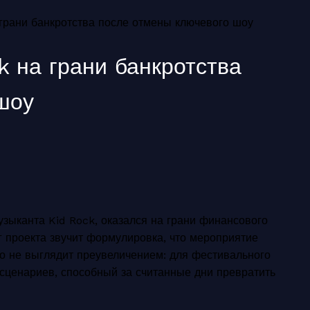
 грани банкротства после отмены ключевого шоу
k на грани банкротства
шоу
зыканта Kid Rock, оказался на грани финансового
г проекта звучит формулировка, что мероприятие
это не выглядит преувеличением: для фестивального
 сценариев, способный за считанные дни превратить