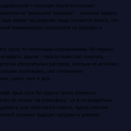
подробностей о ситуации порой всплывают
ователя на "реального человека" - типичная защита
т хаос вокруг обсуждения: люди пытаются понять, что
льной коммуникации натыкаются на барьеры и
ету сразу по нескольким направлениям. Во‑первых,
возвраты, другая - просто перестает покупать,
цепочка обязательных расходов, которые не исчезают
ратными платежами), уже оплаченная
на, сцена, свет и звук.
ений, срыв хотя бы одного такого элемента
лет не только "на атмосферу", но и на конкретных
идаемого шоу появляется отмена, бренд события
тивалей означает будущие продажи и доверие