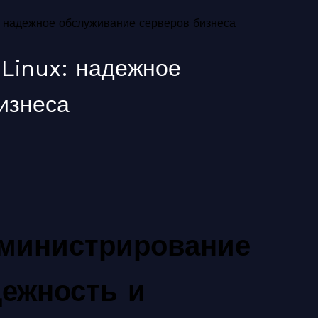
: надежное обслуживание серверов бизнеса
Linux: надежное
изнеса
дминистрирование
дежность и