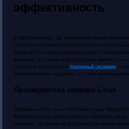
эффективность
В цифровом мире, где практически каждая компания
становится ключевым фактором успеха. Правильно
Linux
могут сыграть решающую роль в стабильности
выбирают для своей инфраструктуры именно Linux-
гибкости и безопасности.
Удаленный сисадмин
— это
обеспечивающее поддержку 24/7 без необходимости
Преимущества сервера Linux
Сервера на базе Linux популярны среди предприят
многочисленным преимуществам. Например,
Linux
системой, что делает ее доступной для многих комп