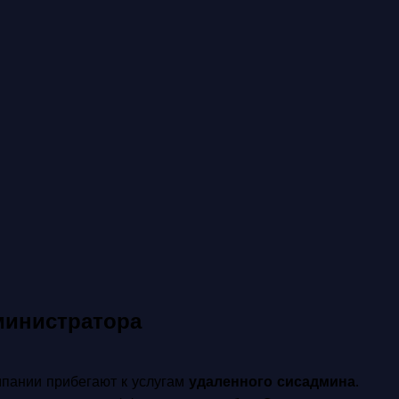
министратора
мпании прибегают к услугам
удаленного сисадмина
.