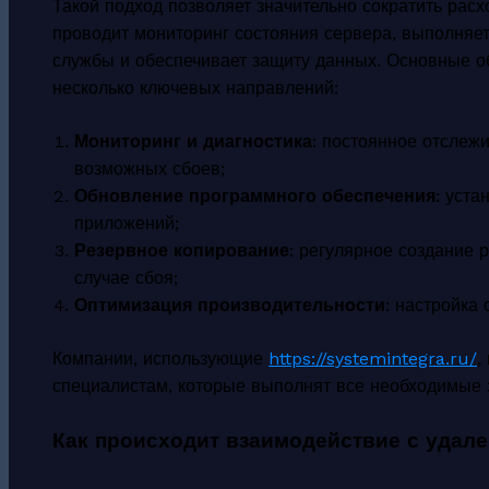
Такой подход позволяет значительно сократить рас
проводит мониторинг состояния сервера, выполняе
службы и обеспечивает защиту данных. Основные о
несколько ключевых направлений:
Мониторинг и диагностика
: постоянное отслеж
возможных сбоев;
Обновление программного обеспечения
: уста
приложений;
Резервное копирование
: регулярное создание 
случае сбоя;
Оптимизация производительности
: настройка
Компании, использующие
https://systemintegra.ru/
,
специалистам, которые выполнят все необходимые 
Как происходит взаимодействие с удал