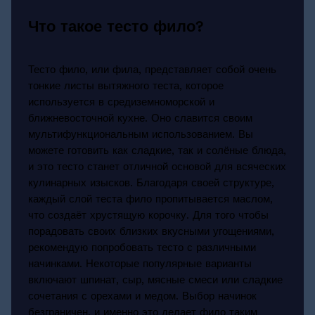
Что такое тесто фило?
Тесто фило, или фила, представляет собой очень
тонкие листы вытяжного теста, которое
используется в средиземноморской и
ближневосточной кухне. Оно славится своим
мультифункциональным использованием. Вы
можете готовить как сладкие, так и солёные блюда,
и это тесто станет отличной основой для всяческих
кулинарных изысков. Благодаря своей структуре,
каждый слой теста фило пропитывается маслом,
что создаёт хрустящую корочку. Для того чтобы
порадовать своих близких вкусными угощениями,
рекомендую попробовать тесто с различными
начинками. Некоторые популярные варианты
включают шпинат, сыр, мясные смеси или сладкие
сочетания с орехами и медом. Выбор начинок
безграничен, и именно это делает фило таким