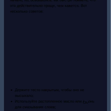
начале, но, освоившись, вы быстро поймёте, что
это действительно проще, чем кажется. Вот
несколько советов:
Держите тесто накрытым, чтобы оно не
высыхало;
Используйте растопленное масло или روغонь
для смазывания слоев;