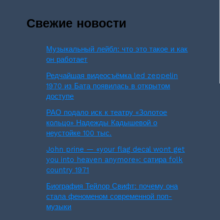
Свежие новости
Музыкальный лейбл: что это такое и как
он работает
Редчайшая видеосъёмка led zeppelin
1970 из Бата появилась в открытом
доступе
РАО подало иск к театру «Золотое
кольцо» Надежды Кадышевой о
неустойке 100 тыс.
John prine — «your flag decal wont get
you into heaven anymore»: сатира folk
country 1971
Биография Тейлор Свифт: почему она
стала феноменом современной поп-
музыки