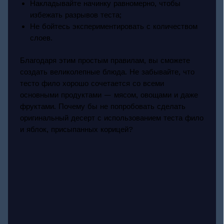
Накладывайте начинку равномерно, чтобы
избежать разрывов теста;
Не бойтесь экспериментировать с количеством
слоев.
Благодаря этим простым правилам, вы сможете
создать великолепные блюда. Не забывайте, что
тесто фило хорошо сочетается со всеми
основными продуктами — мясом, овощами и даже
фруктами. Почему бы не попробовать сделать
оригинальный десерт с использованием теста фило
и яблок, присыпанных корицей?