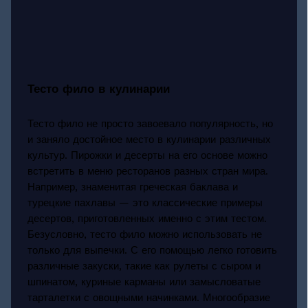
Тесто фило в кулинарии
Тесто фило не просто завоевало популярность, но
и заняло достойное место в кулинарии различных
культур. Пирожки и десерты на его основе можно
встретить в меню ресторанов разных стран мира.
Например, знаменитая греческая баклава и
турецкие пахлавы — это классические примеры
десертов, приготовленных именно с этим тестом.
Безусловно, тесто фило можно использовать не
только для выпечки. С его помощью легко готовить
различные закуски, такие как рулеты с сыром и
шпинатом, куриные карманы или замысловатые
тарталетки с овощными начинками. Многообразие