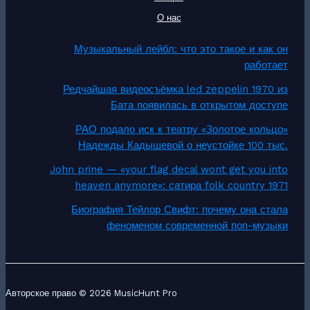
О нас
Музыкальный лейбл: что это такое и как он
работает
Редчайшая видеосъёмка led zeppelin 1970 из
Бата появилась в открытом доступе
РАО подало иск к театру «Золотое кольцо»
Надежды Кадышевой о неустойке 100 тыс.
John prine — «your flag decal wont get you into
heaven anymore»: сатира folk country 1971
Биография Тейлор Свифт: почему она стала
феноменом современной поп-музыки
Авторское право © 2026 MusicHunt Pro