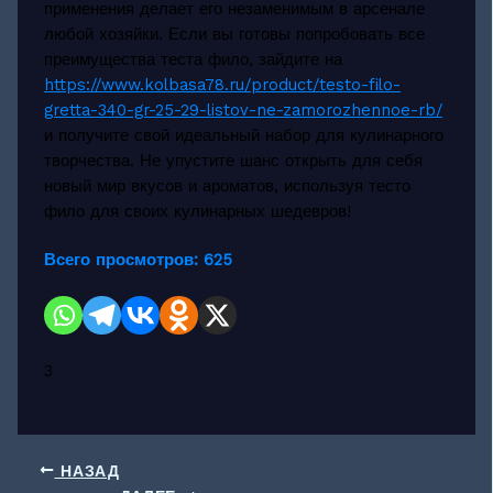
применения делает его незаменимым в арсенале
любой хозяйки. Если вы готовы попробовать все
преимущества теста фило, зайдите на
https://www.kolbasa78.ru/product/testo-filo-
gretta-340-gr-25-29-listov-ne-zamorozhennoe-rb/
и получите свой идеальный набор для кулинарного
творчества. Не упустите шанс открыть для себя
новый мир вкусов и ароматов, используя тесто
фило для своих кулинарных шедевров!
Всего просмотров:
625
3
НАЗАД