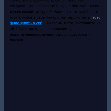
тонкости и эластичности, фило позволяет
создавать разнообразные блюда с богатым вкусом
и уникальной текстурой. Если вы хотите добавить
что-то новое в своё меню, стоит рассмотреть
тесто
фило купить в спб
. 340 грамм теста, состоящего из
25-29 листов, идеально подходит для
приготовления различных закусок, десертов и
пирогов.