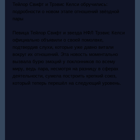
Тейлор Свифт и Трэвис Келси обручились:
подробности о новом этапе отношений звёздной
пары
Певица Тейлор Свифт и звезда НФЛ Трэвис Келси
официально объявили о своей помолвке,
подтвердив слухи, которые уже давно витали
вокруг их отношений. Эта новость моментально
вызвала бурю эмоций у поклонников по всему
миру, ведь пара, несмотря на разницу в сферах
деятельности, сумела построить крепкий союз,
который теперь перешёл на следующий уровень.