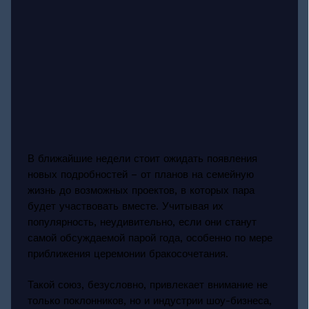
В ближайшие недели стоит ожидать появления
новых подробностей – от планов на семейную
жизнь до возможных проектов, в которых пара
будет участвовать вместе. Учитывая их
популярность, неудивительно, если они станут
самой обсуждаемой парой года, особенно по мере
приближения церемонии бракосочетания.
Такой союз, безусловно, привлекает внимание не
только поклонников, но и индустрии шоу-бизнеса,