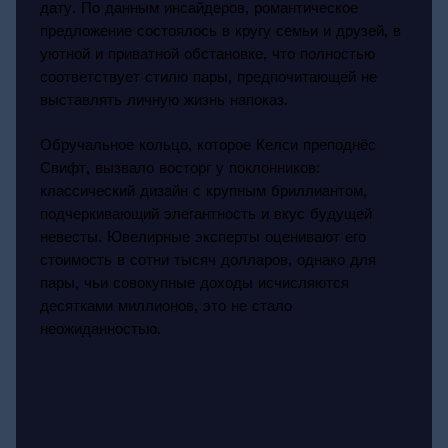
дату. По данным инсайдеров, романтическое
предложение состоялось в кругу семьи и друзей, в
уютной и приватной обстановке, что полностью
соответствует стилю пары, предпочитающей не
выставлять личную жизнь напоказ.
Обручальное кольцо, которое Келси преподнёс
Свифт, вызвало восторг у поклонников:
классический дизайн с крупным бриллиантом,
подчеркивающий элегантность и вкус будущей
невесты. Ювелирные эксперты оценивают его
стоимость в сотни тысяч долларов, однако для
пары, чьи совокупные доходы исчисляются
десятками миллионов, это не стало
неожиданностью.