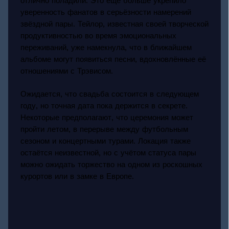
отлично поладили. Это ещё больше укрепило
уверенность фанатов в серьёзности намерений
звёздной пары. Тейлор, известная своей творческой
продуктивностью во время эмоциональных
переживаний, уже намекнула, что в ближайшем
альбоме могут появиться песни, вдохновлённые её
отношениями с Трэвисом.
Ожидается, что свадьба состоится в следующем
году, но точная дата пока держится в секрете.
Некоторые предполагают, что церемония может
пройти летом, в перерыве между футбольным
сезоном и концертными турами. Локация также
остаётся неизвестной, но с учётом статуса пары
можно ожидать торжество на одном из роскошных
курортов или в замке в Европе.