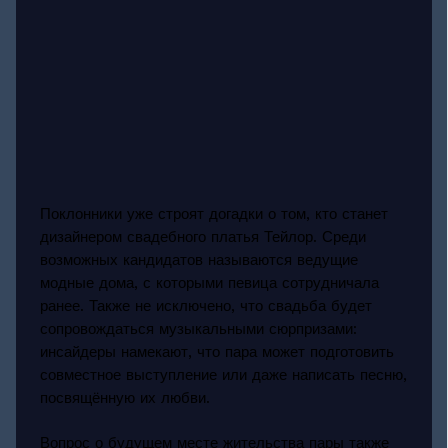
Поклонники уже строят догадки о том, кто станет
дизайнером свадебного платья Тейлор. Среди
возможных кандидатов называются ведущие
модные дома, с которыми певица сотрудничала
ранее. Также не исключено, что свадьба будет
сопровождаться музыкальными сюрпризами:
инсайдеры намекают, что пара может подготовить
совместное выступление или даже написать песню,
посвящённую их любви.
Вопрос о будущем месте жительства пары также