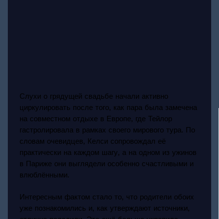
Слухи о грядущей свадьбе начали активно
циркулировать после того, как пара была замечена
на совместном отдыхе в Европе, где Тейлор
гастролировала в рамках своего мирового тура. По
словам очевидцев, Келси сопровождал её
практически на каждом шагу, а на одном из ужинов
в Париже они выглядели особенно счастливыми и
влюблёнными.
Интересным фактом стало то, что родители обоих
уже познакомились и, как утверждают источники,