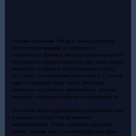
История отношений Тейлор и Трэвиса началась
относительно недавно, но развивалась
стремительно. Впервые они были замечены вместе
на публике в середине прошлого года, когда певица
появилась на одном из матчей команды Kansas
City Chiefs, за которую выступает Келси. С тех пор
пара не скрывала своих чувств, регулярно
появляясь на различных мероприятиях, включая
концерты, спортивные события и светские рауты.
По словам близких друзей пары, предложение руки
и сердца стало для Тейлор приятной
неожиданностью. Трэвис тщательно продумал
момент, выбрав для этого важную для них обоих