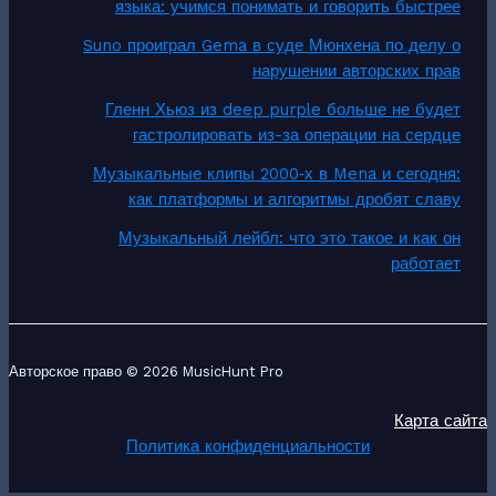
языка: учимся понимать и говорить быстрее
Suno проиграл Gema в суде Мюнхена по делу о
нарушении авторских прав
Гленн Хьюз из deep purple больше не будет
гастролировать из-за операции на сердце
Музыкальные клипы 2000‑х в Mena и сегодня:
как платформы и алгоритмы дробят славу
Музыкальный лейбл: что это такое и как он
работает
Авторское право © 2026 MusicHunt Pro
Карта сайта
Политика конфиденциальности