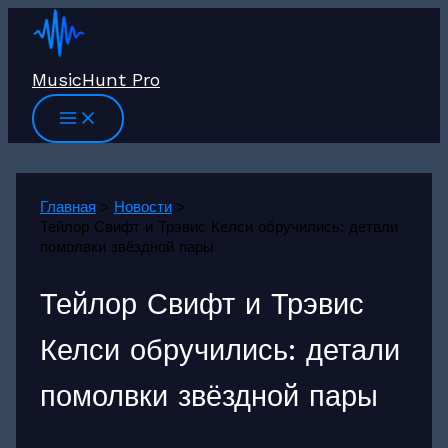
Перейти
к
содержимому
MusicHunt Pro
Главная
Новости
Тейлор Свифт и Трэвис Келси обручились: детали
помолвки звёздной пары
Тейлор Свифт и Трэвис
Келси обручились: детали
помолвки звёздной пары