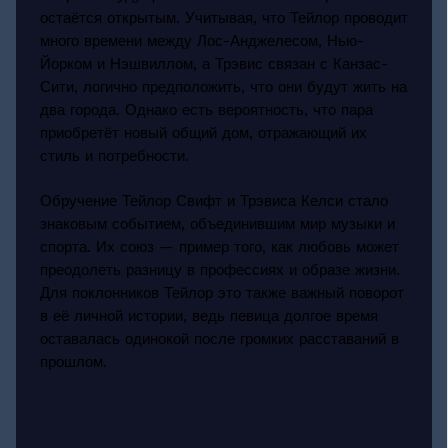
остаётся открытым. Учитывая, что Тейлор проводит
много времени между Лос-Анджелесом, Нью-
Йорком и Нэшвиллом, а Трэвис связан с Канзас-
Сити, логично предположить, что они будут жить на
два города. Однако есть вероятность, что пара
приобретёт новый общий дом, отражающий их
стиль и потребности.
Обручение Тейлор Свифт и Трэвиса Келси стало
знаковым событием, объединившим мир музыки и
спорта. Их союз — пример того, как любовь может
преодолеть разницу в профессиях и образе жизни.
Для поклонников Тейлор это также важный поворот
в её личной истории, ведь певица долгое время
оставалась одинокой после громких расставаний в
прошлом.