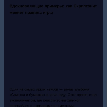
Вдохновляющие примеры: как Скриптонит
меняет правила игры
Один из самых ярких кейсов — релиз альбома
«Свистки и бумажки» в 2023 году. Этот проект стал
экспериментом, где классический хип-хоп
переплёлся с джазовыми элементами,