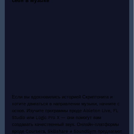
себя в музыке
Если вы вдохновились историей Скриптонита и
хотите двигаться в направлении музыки, начните с
основ. Изучите программы вроде Ableton Live, FL
Studio или Logic Pro X — они помогут вам
создавать качественный звук. Онлайн-платформы
вроде Coursera, Skillshare и SoundGym предлагают