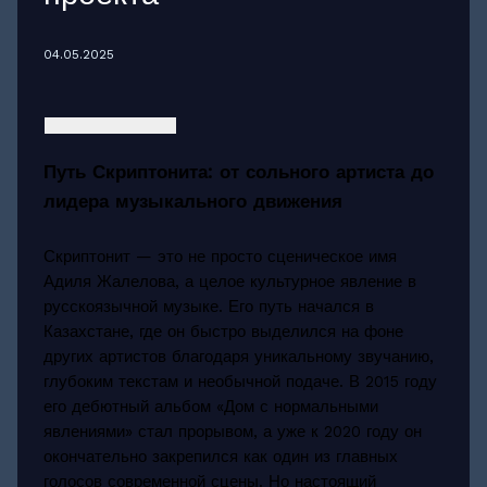
04.05.2025
Путь Скриптонита: от сольного артиста до
лидера музыкального движения
Скриптонит — это не просто сценическое имя
Адиля Жалелова, а целое культурное явление в
русскоязычной музыке. Его путь начался в
Казахстане, где он быстро выделился на фоне
других артистов благодаря уникальному звучанию,
глубоким текстам и необычной подаче. В 2015 году
его дебютный альбом «Дом с нормальными
явлениями» стал прорывом, а уже к 2020 году он
окончательно закрепился как один из главных
голосов современной сцены. Но настоящий