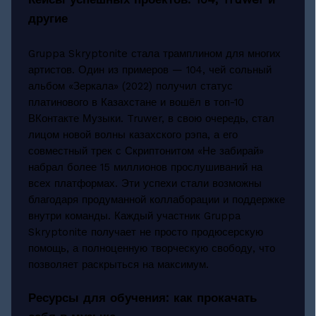
другие
Gruppa Skryptonite стала трамплином для многих
артистов. Один из примеров — 104, чей сольный
альбом «Зеркала» (2022) получил статус
платинового в Казахстане и вошёл в топ-10
ВКонтакте Музыки. Truwer, в свою очередь, стал
лицом новой волны казахского рэпа, а его
совместный трек с Скриптонитом «Не забирай»
набрал более 15 миллионов прослушиваний на
всех платформах. Эти успехи стали возможны
благодаря продуманной коллаборации и поддержке
внутри команды. Каждый участник Gruppa
Skryptonite получает не просто продюсерскую
помощь, а полноценную творческую свободу, что
позволяет раскрыться на максимум.
Ресурсы для обучения: как прокачать