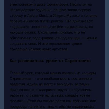
электроникой и даже фольклором. Несмотря на
нестандартное звучание, альбом занял первую
строчку в Apple Music и Яндекс.Музыке в течение
первых 48 часов после релиза. Это доказывает:
когда артист искренен и не боится рисковать, он
находит отклик. Скриптонит показал, что не
обязательно подстраиваться под тренды — можно
создавать свои. И это вдохновляет целое
поколение независимых артистов.
Как развиваться: уроки от Скриптонита
Главный урок, который можно извлечь из карьеры
Скриптонита — это необходимость постоянного
развития. Адиль не боится выходить за рамки
привычного: он экспериментирует со звучанием,
работает с разными артистами, создаёт новые
форматы. Если вы хотите расти как музыкант или
продюсер, начните с того, чтобы не ограничивать