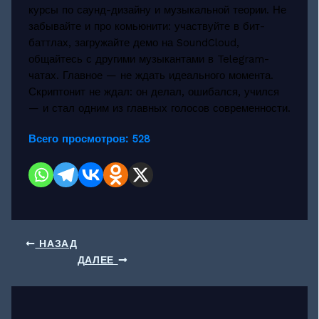
курсы по саунд-дизайну и музыкальной теории. Не
забывайте и про комьюнити: участвуйте в бит-
баттлах, загружайте демо на SoundCloud,
общайтесь с другими музыкантами в Telegram-
чатах. Главное — не ждать идеального момента.
Скриптонит не ждал: он делал, ошибался, учился
— и стал одним из главных голосов современности.
Всего просмотров:
528
НАЗАД
ДАЛЕЕ