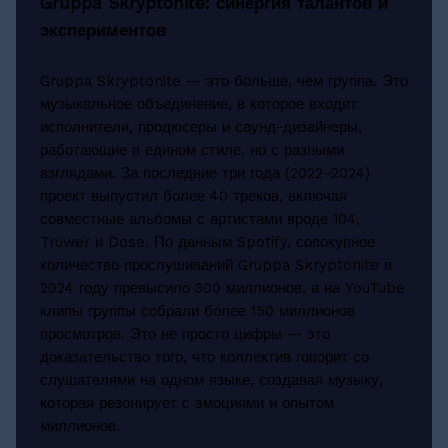
Gruppa Skryptonite: синергия талантов и
экспериментов
Gruppa Skryptonite — это больше, чем группа. Это
музыкальное объединение, в которое входят
исполнители, продюсеры и саунд-дизайнеры,
работающие в едином стиле, но с разными
взглядами. За последние три года (2022–2024)
проект выпустил более 40 треков, включая
совместные альбомы с артистами вроде 104,
Truwer и Dose. По данным Spotify, совокупное
количество прослушиваний Gruppa Skryptonite в
2024 году превысило 300 миллионов, а на YouTube
клипы группы собрали более 150 миллионов
просмотров. Это не просто цифры — это
доказательство того, что коллектив говорит со
слушателями на одном языке, создавая музыку,
которая резонирует с эмоциями и опытом
миллионов.