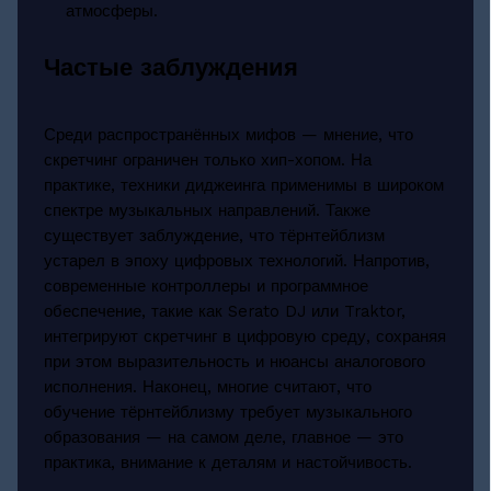
атмосферы.
Частые заблуждения
Среди распространённых мифов — мнение, что
скретчинг ограничен только хип-хопом. На
практике, техники диджеинга применимы в широком
спектре музыкальных направлений. Также
существует заблуждение, что тёрнтейблизм
устарел в эпоху цифровых технологий. Напротив,
современные контроллеры и программное
обеспечение, такие как Serato DJ или Traktor,
интегрируют скретчинг в цифровую среду, сохраняя
при этом выразительность и нюансы аналогового
исполнения. Наконец, многие считают, что
обучение тёрнтейблизму требует музыкального
образования — на самом деле, главное — это
практика, внимание к деталям и настойчивость.