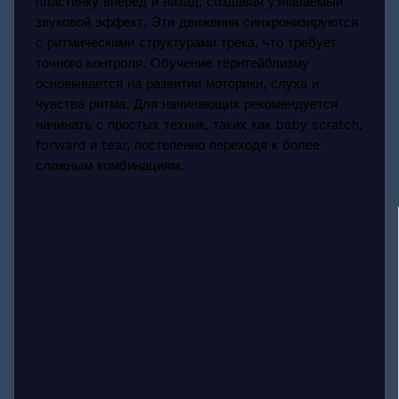
пластинку вперед и назад, создавая узнаваемый
звуковой эффект. Эти движения синхронизируются
с ритмическими структурами трека, что требует
точного контроля. Обучение тёрнтейблизму
основывается на развитии моторики, слуха и
чувства ритма. Для начинающих рекомендуется
начинать с простых техник, таких как baby scratch,
forward и tear, постепенно переходя к более
сложным комбинациям.