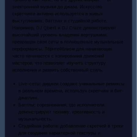
электронной музыки до джаза. Искусство
скретчинга активно используется в живых
выступлениях, баттлах и студийной работе.
Например, DJ Qbert и DJ Craze демонстрируют
высочайший уровень владения вертушками,
превращая свои сеты в полноценные музыкальные
перформансы. Тёрнтейблизм для начинающих
часто начинается с копирования движений
мастеров, что позволяет изучить структуру
исполнения и развить собственный стиль.
Live-сеты: диджеи создают уникальные ремиксы
в реальном времени, используя скретчинг и бит-
джаглинг.
Баттлы: соревнования, где исполнители
демонстрируют технику, креативность и
музыкальность.
Студийная работа: добавление скретчей в треки
для создания характерной текстуры и