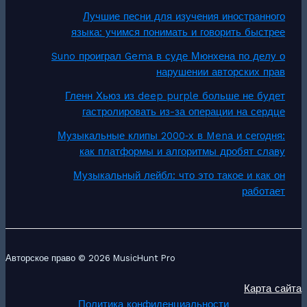
Лучшие песни для изучения иностранного
языка: учимся понимать и говорить быстрее
Suno проиграл Gema в суде Мюнхена по делу о
нарушении авторских прав
Гленн Хьюз из deep purple больше не будет
гастролировать из-за операции на сердце
Музыкальные клипы 2000‑х в Mena и сегодня:
как платформы и алгоритмы дробят славу
Музыкальный лейбл: что это такое и как он
работает
Авторское право © 2026 MusicHunt Pro
Карта сайта
Политика конфиденциальности