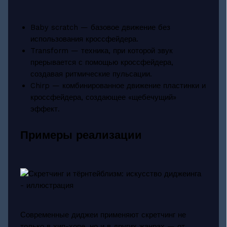
Baby scratch — базовое движение без
использования кроссфейдера.
Transform — техника, при которой звук
прерывается с помощью кроссфейдера,
создавая ритмические пульсации.
Chirp — комбинированное движение пластинки и
кроссфейдера, создающее «щебечущий»
эффект.
Примеры реализации
Современные диджеи применяют скретчинг не
только в хип-хопе, но и в других жанрах — от