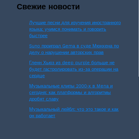
Свежие новости
Лучшие песни для изучения иностранного
языка: учимся понимать и говорить
быстрее
Suno проиграл Gema в суде Мюнхена по
делу о нарушении авторских прав
Гленн Хьюз из deep purple больше не
будет гастролировать из-за операции на
сердце
Музыкальные клипы 2000‑х в Mena и
сегодня: как платформы и алгоритмы
дробят славу
Музыкальный лейбл: что это такое и как
он работает