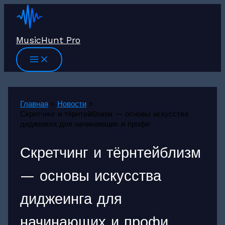
Перейти
к
содержимому
MusicHunt Pro
Главная
Новости
Скретчинг и тёрнтейблизм — основы искусства
диджеинга для начинающих и профи
Скретчинг и тёрнтейблизм
— основы искусства
диджеинга для
начинающих и профи