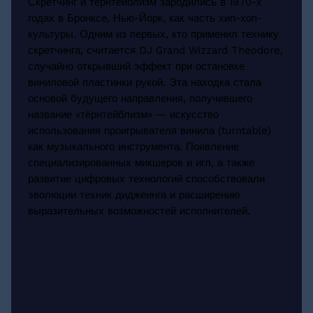
Скретчинг и тёрнтейблизм зародились в 1970-х
годах в Бронксе, Нью-Йорк, как часть хип-хоп-
культуры. Одним из первых, кто применил технику
скретчинга, считается DJ Grand Wizzard Theodore,
случайно открывший эффект при остановке
виниловой пластинки рукой. Эта находка стала
основой будущего направления, получившего
название «тёрнтейблизм» — искусство
использования проигрывателя винила (turntable)
как музыкального инструмента. Появление
специализированных микшеров и игл, а также
развитие цифровых технологий способствовали
эволюции техник диджеинга и расширению
выразительных возможностей исполнителей.