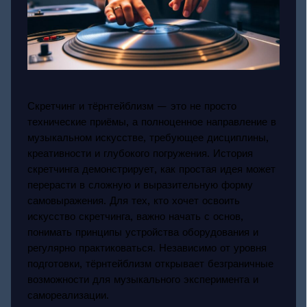
Скретчинг и тёрнтейблизм — это не просто
технические приёмы, а полноценное направление в
музыкальном искусстве, требующее дисциплины,
креативности и глубокого погружения. История
скретчинга демонстрирует, как простая идея может
перерасти в сложную и выразительную форму
самовыражения. Для тех, кто хочет освоить
искусство скретчинга, важно начать с основ,
понимать принципы устройства оборудования и
регулярно практиковаться. Независимо от уровня
подготовки, тёрнтейблизм открывает безграничные
возможности для музыкального эксперимента и
самореализации.