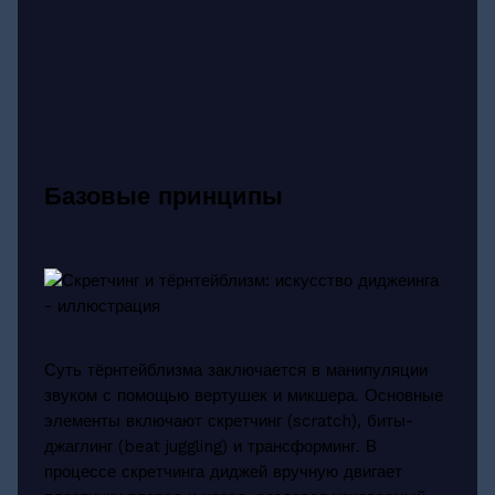
Базовые принципы
Суть тёрнтейблизма заключается в манипуляции
звуком с помощью вертушек и микшера. Основные
элементы включают скретчинг (scratch), биты-
джаглинг (beat juggling) и трансформинг. В
процессе скретчинга диджей вручную двигает