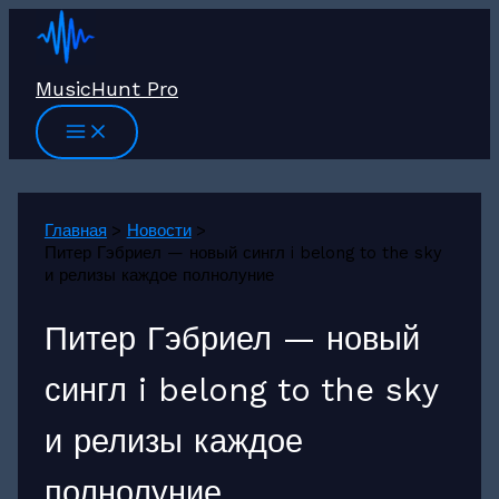
Перейти
к
содержимому
MusicHunt Pro
Главная
Новости
Питер Гэбриел — новый сингл i belong to the sky
и релизы каждое полнолуние
Питер Гэбриел — новый
сингл i belong to the sky
и релизы каждое
полнолуние