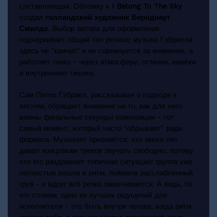
составляющая. Обложку к
I Belong To The Sky
создал
голландский художник Бернднаут
Смилде
. Выбор автора для оформления
подчёркивает общий тон релиза: музыка Гэбриела
здесь не "кричит" и не соревнуется за внимание, а
работает тонко - через атмосферу, оттенки, намёки
и внутреннюю тишину.
Сам Питер Гэбриел, рассказывая о подходе к
песням, обращает внимание на то, как для него
важны финальные секунды композиции - тот
самый момент, который часто "обрывают" ради
формата. Музыкант признаётся, что много лет
давал концовкам треков звучать свободно, потому
что его раздражает типичная ситуация: группа уже
полностью вошла в ритм, поймала расслабленный
грув - и вдруг всё резко заканчивается. А ведь, по
его словам, одно из лучших ощущений для
исполнителя - это быть внутри потока, когда ритм