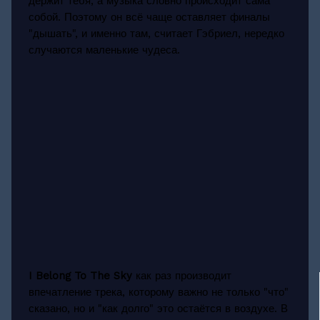
держит тебя, а музыка словно происходит сама
собой. Поэтому он всё чаще оставляет финалы
"дышать", и именно там, считает Гэбриел, нередко
случаются маленькие чудеса.
I Belong To The Sky
как раз производит
впечатление трека, которому важно не только "что"
сказано, но и "как долго" это остаётся в воздухе. В