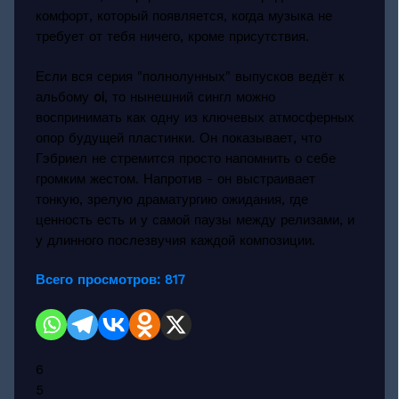
комфорт, который появляется, когда музыка не
требует от тебя ничего, кроме присутствия.
Если вся серия "полнолунных" выпусков ведёт к
альбому
oi
, то нынешний сингл можно
воспринимать как одну из ключевых атмосферных
опор будущей пластинки. Он показывает, что
Гэбриел не стремится просто напомнить о себе
громким жестом. Напротив - он выстраивает
тонкую, зрелую драматургию ожидания, где
ценность есть и у самой паузы между релизами, и
у длинного послезвучия каждой композиции.
Всего просмотров:
817
6
5