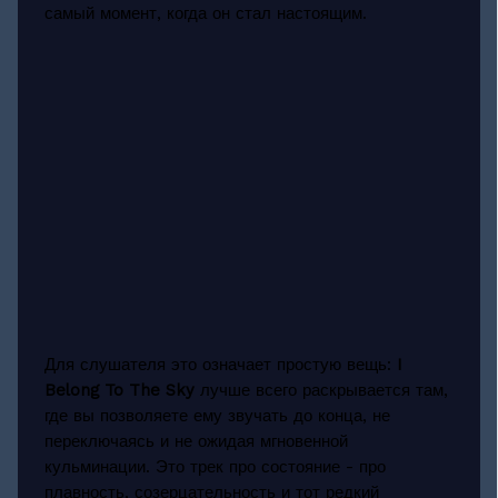
самый момент, когда он стал настоящим.
Для слушателя это означает простую вещь:
I
Belong To The Sky
лучше всего раскрывается там,
где вы позволяете ему звучать до конца, не
переключаясь и не ожидая мгновенной
кульминации. Это трек про состояние - про
плавность, созерцательность и тот редкий