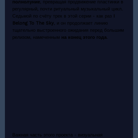
полнолуние
, превращая продвижение пластинки в
регулярный, почти ритуальный музыкальный цикл.
Седьмой по счёту трек в этой серии - как раз
I
Belong To The Sky
, и он продолжает линию
тщательно выстроенного ожидания перед большим
релизом, намеченным
на конец этого года
.
Важная часть этого проекта - визуальная