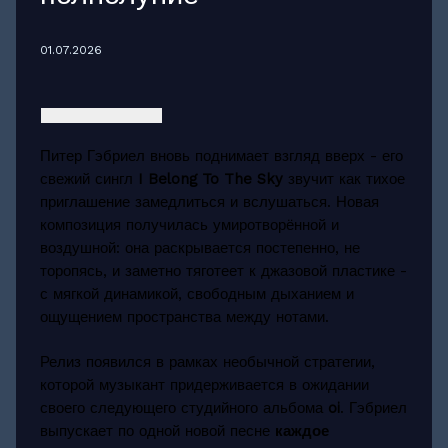
01.07.2026
Питер Гэбриел вновь поднимает взгляд вверх - его
свежий сингл
I Belong To The Sky
звучит как тихое
приглашение замедлиться и вслушаться. Новая
композиция получилась умиротворённой и
воздушной: она раскрывается постепенно, не
торопясь, и заметно тяготеет к джазовой пластике -
с мягкой динамикой, свободным дыханием и
ощущением пространства между нотами.
Релиз появился в рамках необычной стратегии,
которой музыкант придерживается в ожидании
своего следующего студийного альбома
oi
. Гэбриел
выпускает по одной новой песне
каждое