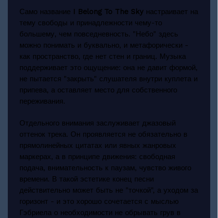
Само название
I Belong To The Sky
настраивает на
тему свободы и принадлежности чему-то
большему, чем повседневность. "Небо" здесь
можно понимать и буквально, и метафорически -
как пространство, где нет стен и границ. Музыка
поддерживает это ощущение: она не давит формой,
не пытается "закрыть" слушателя внутри куплета и
припева, а оставляет место для собственного
переживания.
Отдельного внимания заслуживает джазовый
оттенок трека. Он проявляется не обязательно в
прямолинейных цитатах или явных жанровых
маркерах, а в принципе движения: свободная
подача, внимательность к паузам, чувство живого
времени. В такой эстетике конец песни
действительно может быть не "точкой", а уходом за
горизонт - и это хорошо сочетается с мыслью
Гэбриела о необходимости не обрывать грув в