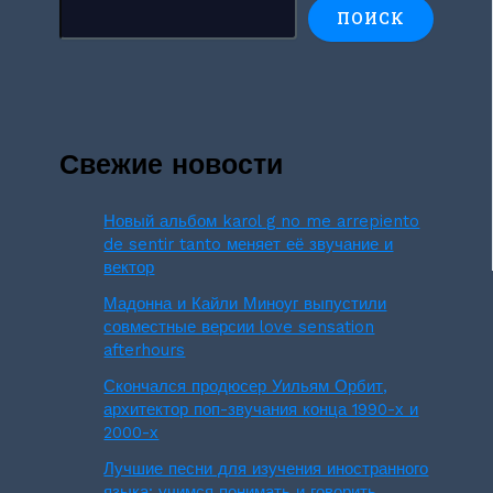
ПОИСК
Свежие новости
Новый альбом karol g no me arrepiento
de sentir tanto меняет её звучание и
вектор
Мадонна и Кайли Миноуг выпустили
совместные версии love sensation
afterhours
Скончался продюсер Уильям Орбит,
архитектор поп-звучания конца 1990-х и
2000-х
Лучшие песни для изучения иностранного
языка: учимся понимать и говорить