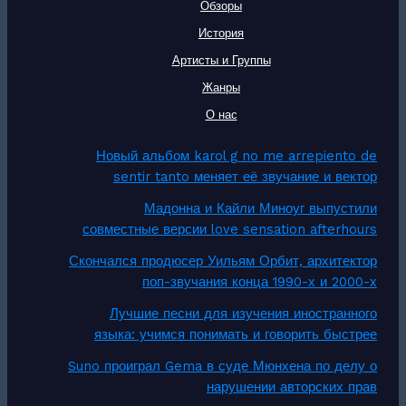
Обзоры
История
Артисты и Группы
Жанры
О нас
Новый альбом karol g no me arrepiento de
sentir tanto меняет её звучание и вектор
Мадонна и Кайли Миноуг выпустили
совместные версии love sensation afterhours
Скончался продюсер Уильям Орбит, архитектор
поп-звучания конца 1990-х и 2000-х
Лучшие песни для изучения иностранного
языка: учимся понимать и говорить быстрее
Suno проиграл Gema в суде Мюнхена по делу о
нарушении авторских прав