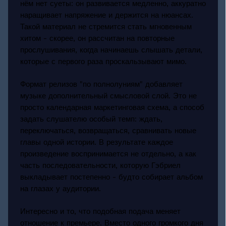
нём нет суеты: он развивается медленно, аккуратно
наращивает напряжение и держится на нюансах.
Такой материал не стремится стать мгновенным
хитом - скорее, он рассчитан на повторные
прослушивания, когда начинаешь слышать детали,
которые с первого раза проскальзывают мимо.
Формат релизов "по полнолуниям" добавляет
музыке дополнительный смысловой слой. Это не
просто календарная маркетинговая схема, а способ
задать слушателю особый темп: ждать,
переключаться, возвращаться, сравнивать новые
главы одной истории. В результате каждое
произведение воспринимается не отдельно, а как
часть последовательности, которую Гэбриел
выкладывает постепенно - будто собирает альбом
на глазах у аудитории.
Интересно и то, что подобная подача меняет
отношение к премьере. Вместо одного громкого дня