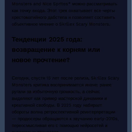
Monsters and Nice Sprites* можно рассматривать
как точку входа. Этот трек охватывает все черты
хрестоматийного дабстепа и позволяет составить
объективное мнение о Skrillex Scary Monsters.
Тенденции 2025 года:
возвращение к корням или
новое прочтение?
Сегодня, спустя 15 лет после релиза, Skrillex Scary
Monsters критика воспринимается иначе: ранее
ругали за избыточную громкость, а сейчас
выделяют как пример мастерской динамики и
креативной свободы. В 2025 году набирает
обороты волна ретроспективной реинтерпретации
— продюсеры обращаются к звучанию early-2010s,
переосмысливая его с помощью нейросетей и