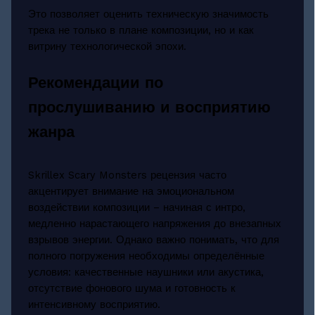
Это позволяет оценить техническую значимость
трека не только в плане композиции, но и как
витрину технологической эпохи.
Рекомендации по
прослушиванию и восприятию
жанра
Skrillex Scary Monsters рецензия часто
акцентирует внимание на эмоциональном
воздействии композиции – начиная с интро,
медленно нарастающего напряжения до внезапных
взрывов энергии. Однако важно понимать, что для
полного погружения необходимы определённые
условия: качественные наушники или акустика,
отсутствие фонового шума и готовность к
интенсивному восприятию.