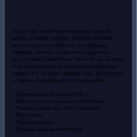
К 2025 году технологии значительно шагнули
вперёд, и теперь подобное звучание возможно
получить даже на мобильных платформах с
помощью облачных алгоритмов рендеринга и
искусственного интеллекта. Тем не менее, несмотря
на доступность, многие современные продюсеры
стремятся к “ручному” дизайну звука, как у Skrillex
— именно это вызывает у них восхищение.
- Преимущества технологий 2010-х:
- Простой доступ к мощным синтезаторам
- Развитая экосистема EDM-комьюнити
- Недостатки:
- Перегрузка микса
- Слишком высокая компрессия