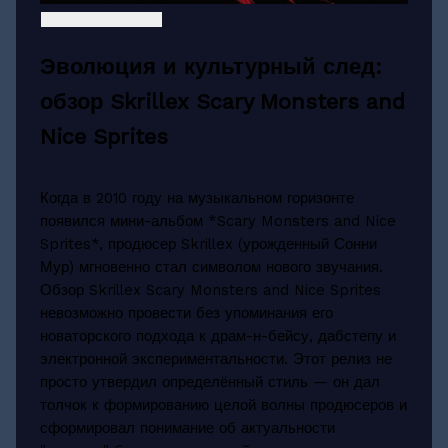
Эволюция и культурный след:
обзор Skrillex Scary Monsters and
Nice Sprites
Когда в 2010 году на музыкальном горизонте
появился мини-альбом *Scary Monsters and Nice
Sprites*, продюсер Skrillex (урожденный Сонни
Мур) мгновенно стал символом нового звучания.
Обзор Skrillex Scary Monsters and Nice Sprites
невозможно провести без упоминания его
новаторского подхода к драм-н-бейсу, дабстепу и
электронной экспериментальности. Этот релиз не
просто утвердил определённый стиль — он дал
толчок к формированию целой волны продюсеров и
сформировал понимание об актуальности