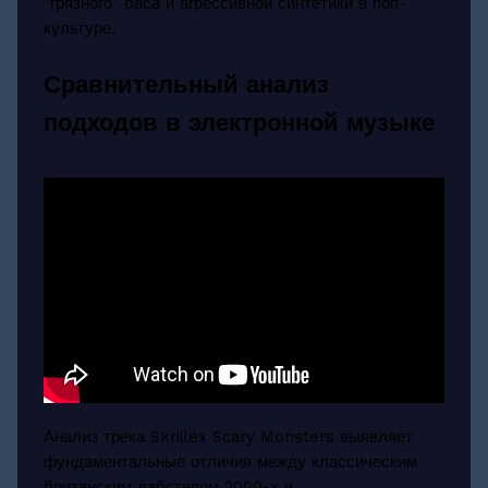
"грязного" баса и агрессивной синтетики в поп-
культуре.
Сравнительный анализ
подходов в электронной музыке
Анализ трека Skrillex Scary Monsters выявляет
фундаментальные отличия между классическим
британским дабстепом 2000-х и