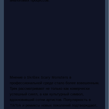
аналоговых процессов.
Мнение о Skrillex Scary Monsters в
профессиональной среде стало более взвешенным.
Трек рассматривают не только как комерчески
успешный сингл, а как культурный символ,
вдохновивший сотни артистов. Популярность в
TikTok и ремиксы новых поколений подтверждают,