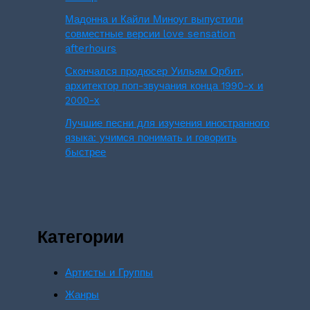
Мадонна и Кайли Миноуг выпустили
совместные версии love sensation
afterhours
Скончался продюсер Уильям Орбит,
архитектор поп-звучания конца 1990-х и
2000-х
Лучшие песни для изучения иностранного
языка: учимся понимать и говорить
быстрее
Категории
Артисты и Группы
Жанры