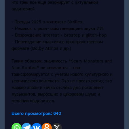
что трек всё ещё резонирует с актуальной
аудиторией.
- Тренды 2025 в контексте Skrillex:
- Ремиксы с реал-тайм генерацией звука ИИ
- Возрождение interest к brostep и glitch-hop
- Переиздание классики в пространственном
формате (Dolby Atmos и др.)
Таким образом, значимость *Scary Monsters and
Nice Sprites* не снижается – она
трансформируется с учётом нового культурного и
технического контекста. Это не просто релиз, это
маркер эпохи и точка отсчёта для поколения
музыкантов, выросших в цифровом шуме и
желании выделиться.
Всего просмотров:
640