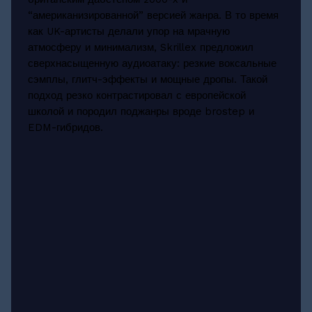
“американизированной” версией жанра. В то время
как UK-артисты делали упор на мрачную
атмосферу и минимализм, Skrillex предложил
сверхнасыщенную аудиоатаку: резкие воксальные
сэмплы, глитч-эффекты и мощные дропы. Такой
подход резко контрастировал с европейской
школой и породил поджанры вроде brostep и
EDM-гибридов.