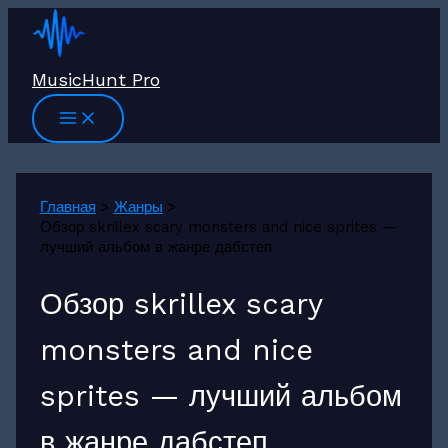
Перейти
к
содержимому
MusicHunt Pro
Главная
Жанры
Обзор skrillex scary monsters and nice sprites —
лучший альбом в жанре дабстеп
Обзор skrillex scary
monsters and nice
sprites — лучший альбом
в жанре дабстеп