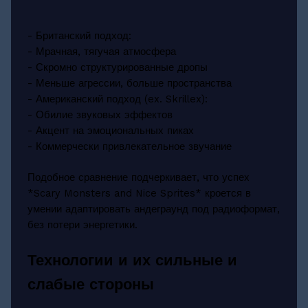
- Британский подход:
- Мрачная, тягучая атмосфера
- Скромно структурированные дропы
- Меньше агрессии, больше пространства
- Американский подход (ex. Skrillex):
- Обилие звуковых эффектов
- Акцент на эмоциональных пиках
- Коммерчески привлекательное звучание
Подобное сравнение подчеркивает, что успех
*Scary Monsters and Nice Sprites* кроется в
умении адаптировать андеграунд под радиоформат,
без потери энергетики.
Технологии и их сильные и
слабые стороны