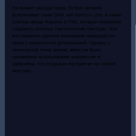
На момент выхода трека, Skrillex активно
использовал такие DAW, как Ableton Live, а также
плагины вроде Massive и FM8, которые позволяли
создавать плотные синтетические текстуры. Эти
инструменты сделали возможным производство
звука с невероятной детализацией. Однако, с
технической точки зрения, минусом было
чрезмерное использование компрессии и
сайдчейна, что ухудшало восприятие на слабой
акустике.