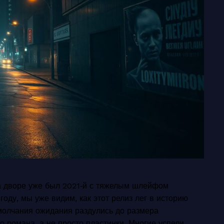
на дворе уже был 2021‑й с тяжелым шлейфом
году, мы уже видим, как этот релиз лег в историю
 молчания ожидания раздулись до размера
о романа, а не просто пластинки. Многие успели