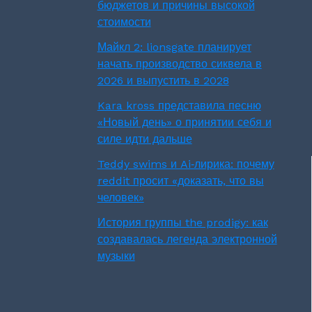
бюджетов и причины высокой
стоимости
Майкл 2: lionsgate планирует
начать производство сиквела в
2026 и выпустить в 2028
Kara kross представила песню
«Новый день» о принятии себя и
силе идти дальше
Teddy swims и Ai‑лирика: почему
reddit просит «доказать, что вы
человек»
История группы the prodigy: как
создавалась легенда электронной
музыки