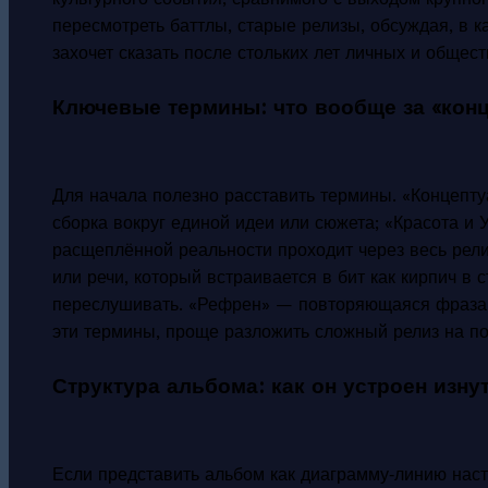
пересмотреть баттлы, старые релизы, обсуждая, в к
захочет сказать после стольких лет личных и общес
Ключевые термины: что вообще за «кон
Для начала полезно расставить термины. «Концепту
сборка вокруг единой идеи или сюжета; «Красота и У
расщеплённой реальности проходит через весь рел
или речи, который встраивается в бит как кирпич в 
переслушивать. «Рефрен» — повторяющаяся фраза
эти термины, проще разложить сложный релиз на по
Структура альбома: как он устроен изну
Если представить альбом как диаграмму‑линию наст