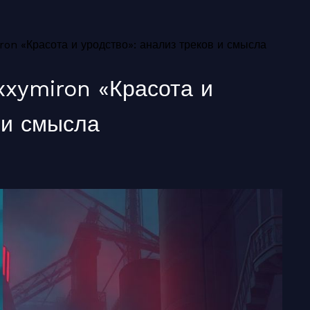
on «Красота и уродство»: анализ треков и смысла
xxymiron «Красота и
 и смысла