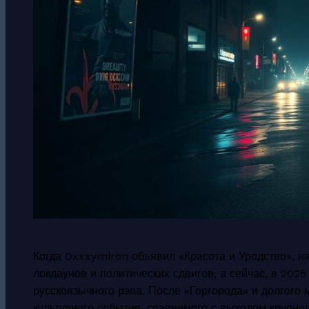
Когда Oxxxymiron объявил «Красота и Уродство», 
локдаунов и политических сдвигов, а сейчас, в 2025 
русскоязычного рэпа. После «Горгорода» и долгого
культурного события, сравнимого с выходом крупног