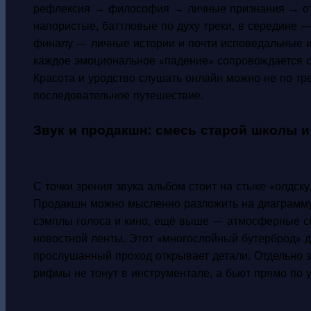
рефлексия → философия → личные признания → от
напористые, баттловые по духу треки, в середине 
финалу — личные истории и почти исповедальные и
каждое эмоциональное «падение» сопровождается 
Красота и уродство слушать онлайн можно не по тре
последовательное путешествие.
Звук и продакшн: смесь старой школы и
С точки зрения звука альбом стоит на стыке «олдск
Продакшн можно мысленно разложить на диаграмму
сэмплы голоса и кино, ещё выше — атмосферные с
новостной ленты. Этот «многослойный бутерброд» 
прослушанный проход открывает детали. Отдельно з
рифмы не тонут в инструментале, а бьют прямо по 