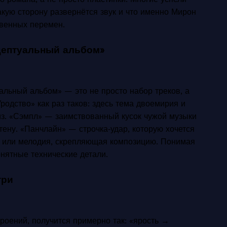
акую сторону развернётся звук и что именно Мирон
твенных перемен.
цептуальный альбом»
альный альбом» — это не просто набор треков, а
родство» как раз таков: здесь тема двоемирия и
из. «Сэмпл» — заимствованный кусок чужой музыки
стену. «Панчлайн» — строчка‑удар, которую хочется
 или мелодия, скрепляющая композицию. Понимая
нятные технические детали.
три
роений, получится примерно так: «ярость →