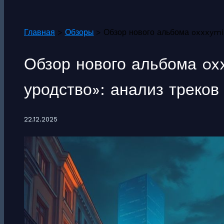
Поиск
Главная
Обзоры
Обзор нового альбома oxxxymir
Обзор нового альбома ox
уродство»: анализ треков
22.12.2025