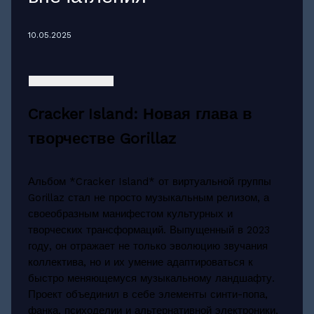
10.05.2025
Cracker Island: Новая глава в
творчестве Gorillaz
Альбом *Cracker Island* от виртуальной группы
Gorillaz стал не просто музыкальным релизом, а
своеобразным манифестом культурных и
творческих трансформаций. Выпущенный в 2023
году, он отражает не только эволюцию звучания
коллектива, но и их умение адаптироваться к
быстро меняющемуся музыкальному ландшафту.
Проект объединил в себе элементы синти-попа,
фанка, психоделии и альтернативной электроники,