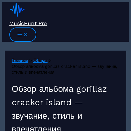
Перейти
к
содержимому
MusicHunt Pro
Главная
Общая
Обзор альбома gorillaz cracker island — звучание,
стиль и впечатления
Обзор альбома gorillaz
cracker island —
звучание, стиль и
впечатления