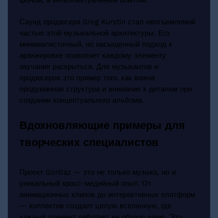
фоном, а интеллектуальным опытом.
Саунд продюсера Greg Kurstin стал неотъемлемой
частью этой музыкальной архитектуры. Его
минималистичный, но насыщенный подход к
аранжировке позволяет каждому элементу
звучания раскрыться. Для музыкантов и
продюсеров это пример того, как важна
продуманная структура и внимание к деталям при
создании концептуального альбома.
Вдохновляющие примеры для
творческих специалистов
Проект Gorillaz — это не только музыка, но и
уникальный кросс-медийный опыт. От
анимационных клипов до интерактивных платформ
— коллектив создает целую вселенную, где
каждый элемент работает на общую идею. Это