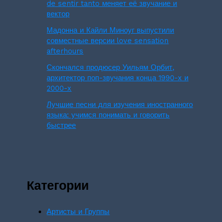
de sentir tanto меняет её звучание и
вектор
Мадонна и Кайли Миноуг выпустили
совместные версии love sensation
afterhours
Скончался продюсер Уильям Орбит,
архитектор поп-звучания конца 1990-х и
2000-х
Лучшие песни для изучения иностранного
языка: учимся понимать и говорить
быстрее
Категории
Артисты и Группы