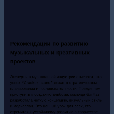
Рекомендации по развитию
музыкальных и креативных
проектов
Эксперты в музыкальной индустрии отмечают, что
успех *Cracker Island* лежит в стратегическом
планировании и последовательности. Прежде чем
приступить к созданию альбома, команда Gorillaz
разработала чёткую концепцию, визуальный стиль
и медиаплан. Это ценный урок для всех, кто
стремится к устойчивому развитию в творчестве.