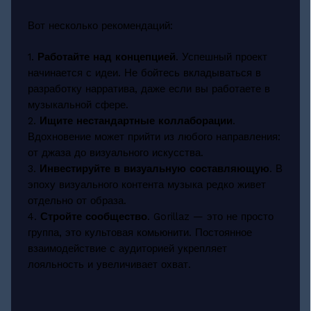
Вот несколько рекомендаций:
1.
Работайте над концепцией
. Успешный проект
начинается с идеи. Не бойтесь вкладываться в
разработку нарратива, даже если вы работаете в
музыкальной сфере.
2.
Ищите нестандартные коллаборации
.
Вдохновение может прийти из любого направления:
от джаза до визуального искусства.
3.
Инвестируйте в визуальную составляющую
. В
эпоху визуального контента музыка редко живет
отдельно от образа.
4.
Стройте сообщество
. Gorillaz — это не просто
группа, это культовая комьюнити. Постоянное
взаимодействие с аудиторией укрепляет
лояльность и увеличивает охват.