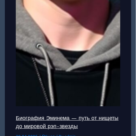
Биография Эминема — путь от нищеты
до мировой рэп-звезды