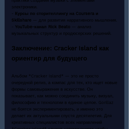
практики создания музыки с элементами
электроники.
-
Курсы по сторителлингу на Coursera и
Skillshare
— для развития нарративного мышления.
-
YouTube-канал Rick Beato
— анализ
музыкальных структур и продюсерских решений.
Заключение: Cracker Island как
ориентир для будущего
Альбом *Cracker Island* — это не просто
очередной релиз, а компас для тех, кто ищет новые
формы самовыражения в искусстве. Он
показывает, как можно соединить музыку, визуал,
философию и технологии в единое целое. Gorillaz
не боятся экспериментировать, и именно это
делает их актуальными спустя десятилетия. Для
креативных специалистов всех направлений
*Cracker Island* служит напоминанием: чтобы