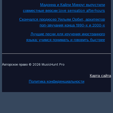
Мадонна и Кайли Миноуг выпустили
совместные версии love sensation afterhours
Скончался продюсер Уильям Орбит, архитектор
поп-звучания конца 1990-х и 2000-х
Лучшие песни для изучения иностранного
языка: учимся понимать и говорить быстрее
Авторское право © 2026 MusicHunt Pro
Карта сайта
Политика конфиденциальности