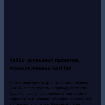
Кейсы успешных проектов,
вдохновлённых Gorillaz
Многие современные артисты признают влияние
Gorillaz на свои проекты. Например, коллектив
Glass Animals активно использует визуальные
нарративы и нестандартные жанровые сочетания,
вдохновляясь подходом Дэймона Албарна.