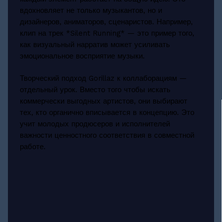
вдохновляет не только музыкантов, но и
дизайнеров, аниматоров, сценаристов. Например,
клип на трек *Silent Running* — это пример того,
как визуальный нарратив может усиливать
эмоциональное восприятие музыки.
Творческий подход Gorillaz к коллаборациям —
отдельный урок. Вместо того чтобы искать
коммерчески выгодных артистов, они выбирают
тех, кто органично вписывается в концепцию. Это
учит молодых продюсеров и исполнителей
важности ценностного соответствия в совместной
работе.