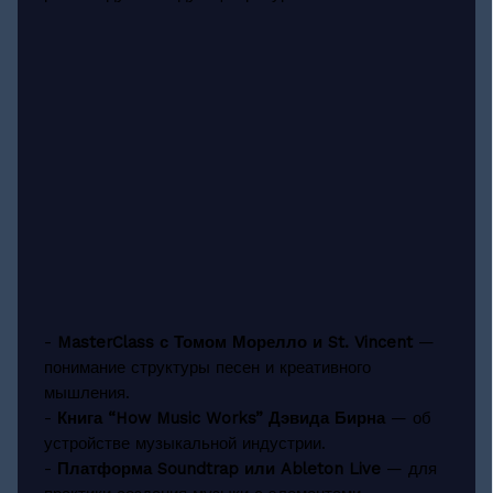
-
MasterClass с Томом Морелло и St. Vincent
—
понимание структуры песен и креативного
мышления.
-
Книга “How Music Works” Дэвида Бирна
— об
устройстве музыкальной индустрии.
-
Платформа Soundtrap или Ableton Live
— для