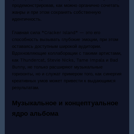
продемонстрировав, как можно органично сочетать
жанры и при этом сохранять собственную
идентичность.
Главная сила *Cracker Island* — это его
способность вызывать глубокие эмоции, при этом
оставаясь доступным широкой аудитории.
Вдохновляющие коллаборации с такими артистами,
как Thundercat, Stevie Nicks, Tame Impala и Bad
Bunny, не только расширяют музыкальные
горизонты, но и служат примером того, как синергия
креативных умов может привести к выдающимся
результатам.
Музыкальное и концептуальное
ядро альбома