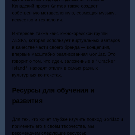
Канадский проект Grimes также создаёт
собственную метавселенную, совмещая музыку,
искусство и технологии.
Интересен также кейс южнокорейской группы
AESPA, которая использует виртуальных аватаров
в качестве части своего бренда — концепция,
впервые масштабно реализованная Gorillaz. Это
говорит о том, что идеи, заложенные в *Cracker
Island*, находят отклик в самых разных
культурных контекстах.
Ресурсы для обучения и
развития
Для тех, кто хочет глубже изучить подход Gorillaz и
применить его в своём творчестве, мы
рекомендуем следующие ресурсы: