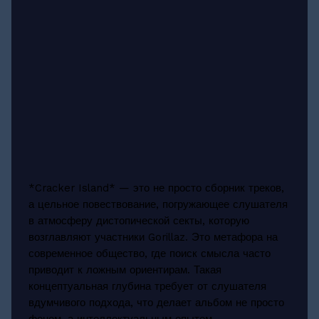
*Cracker Island* — это не просто сборник треков,
а цельное повествование, погружающее слушателя
в атмосферу дистопической секты, которую
возглавляют участники Gorillaz. Это метафора на
современное общество, где поиск смысла часто
приводит к ложным ориентирам. Такая
концептуальная глубина требует от слушателя
вдумчивого подхода, что делает альбом не просто