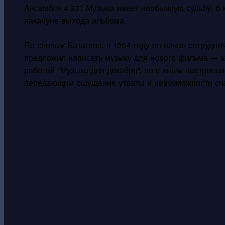
Ансамбля 4'33". Музыка имеет необычную судьбу, о 
накануне выхода альбома.
По словам Батагова, в 1994 году он начал сотрудн
предложил написать музыку для нового фильма — к
работой "Музыка для декабря", но с иным настроен
передающим ощущение утраты и невозможности сча