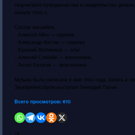
творческого сотрудничества и свидетельство уровн
начале 1990-х.
Состав ансамбля:
- Алексей Айги — скрипка
- Александр Костин — скрипка
- Евгений Волченков — альт
- Алексей Стеблёв — виолончель
- Антон Батагов — фортепиано
Музыка была написана в мае 1994 года, запись и св
Звукорежиссёром выступил Геннадий Папин.
Всего просмотров:
610
19