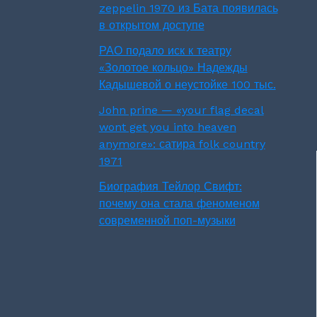
zeppelin 1970 из Бата появилась
в открытом доступе
РАО подало иск к театру
«Золотое кольцо» Надежды
Кадышевой о неустойке 100 тыс.
John prine — «your flag decal
wont get you into heaven
anymore»: сатира folk country
1971
Биография Тейлор Свифт:
почему она стала феноменом
современной поп-музыки