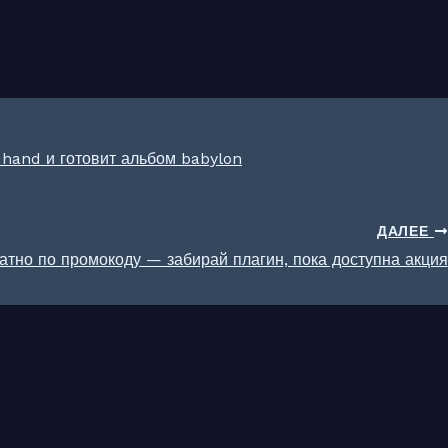
hand и готовит альбом babylon
ДАЛЕЕ
латно по промокоду — забирай плагин, пока доступна акция