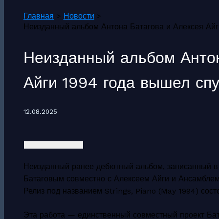
Главная
Новости
Неизданный альбом Антона Батагова и Алексея Айги
Неизданный альбом Антон
Айги 1994 года вышел спу
12.08.2025
Неизданный ранее дебютный альбом, записанный в 
Батаговым совместно с Алексеем Айги и Ансамблем 4
Релиз под названием Strings, Piano (May 1994) сост
Эта работа — единственный совместный проект Бата