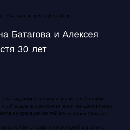
 1994 года вышел спустя 30 лет
а Батагова и Алексея
стя 30 лет
1994 году композитором и пианистом Антоном
'33", вышел в свет спустя почти три десятилетия.
оялся на французском лейбле Evidence Classics.
гова и Айги, а также первая студийная запись