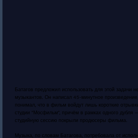
Батагов предложил использовать для этой задачи 
музыкантов. Он написал 45-минутное произведение,
понимал, что в фильм войдут лишь короткие отрывк
студии "Мосфильм", причём в рамках одного дубля 
студийную сессию покрыли продюсеры фильма.
Музыка, по словам Батагова, потребовала от испол