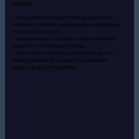
функций:
- Эмоциональное воздействие: музыкальные
элементы усиливают эмоциональное восприятие
визуального контента.
- Запоминаемость: мелодии и ритмы повышают
вероятность запоминания бренда.
- Ассоциативная связь: определённая музыка
может вызывать ассоциации с конкретным
продуктом или стилем жизни.