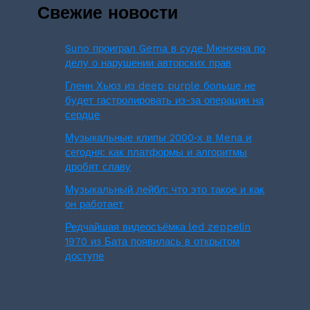
Свежие новости
Suno проиграл Gema в суде Мюнхена по
делу о нарушении авторских прав
Гленн Хьюз из deep purple больше не
будет гастролировать из-за операции на
сердце
Музыкальные клипы 2000‑х в Mena и
сегодня: как платформы и алгоритмы
дробят славу
Музыкальный лейбл: что это такое и как
он работает
Редчайшая видеосъёмка led zeppelin
1970 из Бата появилась в открытом
доступе