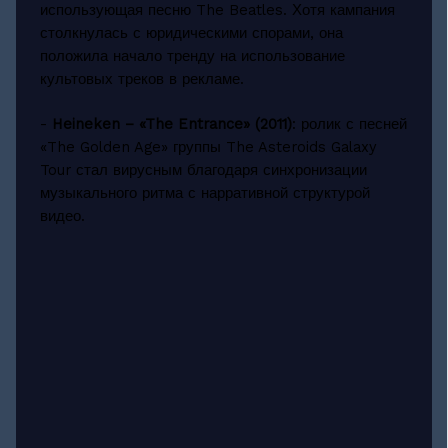
использующая песню The Beatles. Хотя кампания
столкнулась с юридическими спорами, она
положила начало тренду на использование
культовых треков в рекламе.
-
Heineken – «The Entrance» (2011)
: ролик с песней
«The Golden Age» группы The Asteroids Galaxy
Tour стал вирусным благодаря синхронизации
музыкального ритма с нарративной структурой
видео.