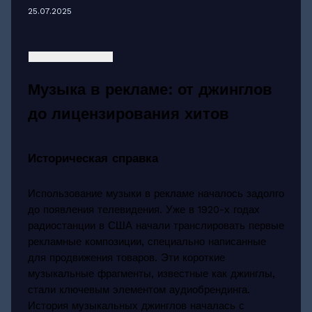
25.07.2025
Музыка в рекламе: от джинглов
до лицензирования хитов
Историческая справка
Использование музыки в рекламе началось задолго
до появления телевидения. Уже в 1920-х годах
радиостанции в США начали транслировать первые
рекламные композиции, специально написанные
для продвижения товаров. Эти короткие
музыкальные фрагменты, известные как джинглы,
стали ключевым элементом аудиобрендинга.
История музыкальных джинглов началась с