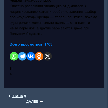
Андрей
13-03-2026 12:06
Классно разложили эволюцию от джинглов к
лицензированию хитов и особенно зацепил разбор
про «аудиокод» бренда — теперь понятнее, почему
одни ролики моментально всплывают в памяти
из‑за пары нот, а другие забываются даже при
большом бюджете.
Всего просмотров:
1 103
14
4
НАЗАД
ДАЛЕЕ