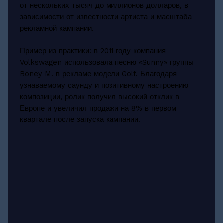
от нескольких тысяч до миллионов долларов, в
зависимости от известности артиста и масштаба
рекламной кампании.
Пример из практики: в 2011 году компания
Volkswagen использовала песню «Sunny» группы
Boney M. в рекламе модели Golf. Благодаря
узнаваемому саунду и позитивному настроению
композиции, ролик получил высокий отклик в
Европе и увеличил продажи на 8% в первом
квартале после запуска кампании.