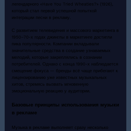
легендарного «Have You Tried Wheaties?» (1926),
который стал первой успешной попыткой
интеграции песни в рекламу.
С развитием телевидения и массового маркетинга в
1950–70-х годах джинглы в маркетинге достигли
пика популярности. Компании вкладывали
значительные средства в создание узнаваемых
мелодий, которые закреплялись в сознании
потребителей. Однако с конца 1990-х наблюдается
смещение фокуса — бренды всё чаще прибегают к
лицензированию уже известных музыкальных
хитов, стремясь вызвать мгновенную
эмоциональную реакцию у аудитории.
Базовые принципы использования музыки
в рекламе
Музыка в рекламе выполняет сразу несколько