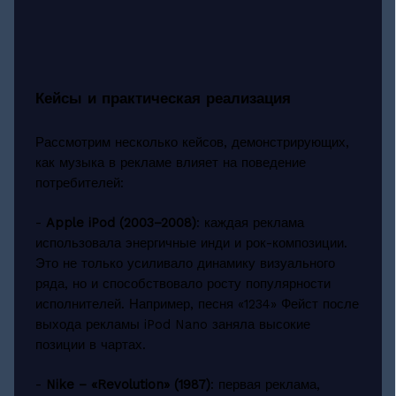
Кейсы и практическая реализация
Рассмотрим несколько кейсов, демонстрирующих,
как музыка в рекламе влияет на поведение
потребителей:
-
Apple iPod (2003–2008)
: каждая реклама
использовала энергичные инди и рок-композиции.
Это не только усиливало динамику визуального
ряда, но и способствовало росту популярности
исполнителей. Например, песня «1234» Фейст после
выхода рекламы iPod Nano заняла высокие
позиции в чартах.
-
Nike – «Revolution» (1987)
: первая реклама,