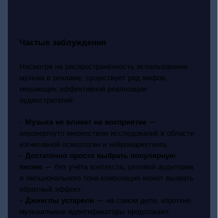
Частые заблуждения
Несмотря на распространённость использования
музыки в рекламе, существует ряд мифов,
мешающих эффективной реализации
аудиостратегий:
-
Музыка не влияет на восприятие
—
опровергнуто множеством исследований в области
когнитивной психологии и нейромаркетинга.
-
Достаточно просто выбрать популярную
песню
— без учёта контекста, целевой аудитории
и эмоционального тона композиция может вызвать
обратный эффект.
-
Джинглы устарели
— на самом деле, короткие
музыкальные идентификаторы продолжают