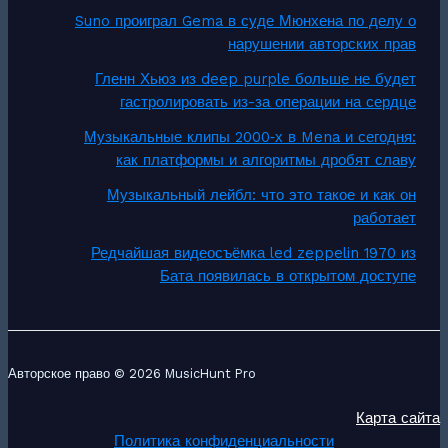
Suno проиграл Gema в суде Мюнхена по делу о
нарушении авторских прав
Гленн Хьюз из deep purple больше не будет
гастролировать из-за операции на сердце
Музыкальные клипы 2000‑х в Mena и сегодня:
как платформы и алгоритмы дробят славу
Музыкальный лейбл: что это такое и как он
работает
Редчайшая видеосъёмка led zeppelin 1970 из
Бата появилась в открытом доступе
Авторское право © 2026 MusicHunt Pro
Карта сайта
Политика конфиденциальности