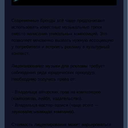
Современные бренды всё чаще предпочитают
использовать известные музыкальные треки
вместо написания уникальных композиций. Это
позволяет мгновенно вызвать нужную ассоциацию
у потребителя и встроить рекламу в культурный
контекст.
Лицензирование музыки для рекламы требует
соблюдения ряда юридических процедур.
Необходимо получить права от:
- Владельца авторских прав на композицию
(композитор, лейбл, издательство).
- Владельца мастер-записи (чаще всего —
звукозаписывающая компания).
Стоимость лицензирования может варьироваться