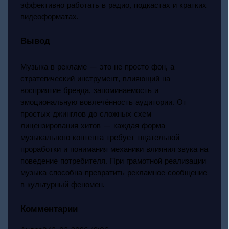
эффективно работать в радио, подкастах и кратких
видеоформатах.
Вывод
Музыка в рекламе — это не просто фон, а
стратегический инструмент, влияющий на
восприятие бренда, запоминаемость и
эмоциональную вовлечённость аудитории. От
простых джинглов до сложных схем
лицензирования хитов — каждая форма
музыкального контента требует тщательной
проработки и понимания механики влияния звука на
поведение потребителя. При грамотной реализации
музыка способна превратить рекламное сообщение
в культурный феномен.
Комментарии