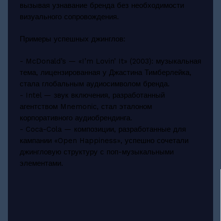
вызывая узнавание бренда без необходимости
визуального сопровождения.
Примеры успешных джинглов:
- McDonald’s — «I’m Lovin’ It» (2003): музыкальная
тема, лицензированная у Джастина Тимберлейка,
стала глобальным аудиосимволом бренда.
- Intel — звук включения, разработанный
агентством Mnemonic, стал эталоном
корпоративного аудиобрендинга.
- Coca-Cola — композиции, разработанные для
кампании «Open Happiness», успешно сочетали
джингловую структуру с поп-музыкальными
элементами.