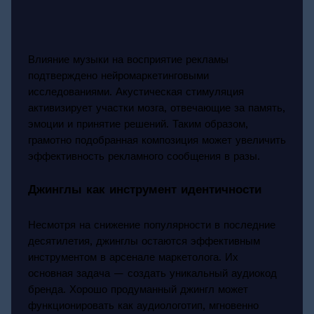
Влияние музыки на восприятие рекламы
подтверждено нейромаркетинговыми
исследованиями. Акустическая стимуляция
активизирует участки мозга, отвечающие за память,
эмоции и принятие решений. Таким образом,
грамотно подобранная композиция может увеличить
эффективность рекламного сообщения в разы.
Джинглы как инструмент идентичности
Несмотря на снижение популярности в последние
десятилетия, джинглы остаются эффективным
инструментом в арсенале маркетолога. Их
основная задача — создать уникальный аудиокод
бренда. Хорошо продуманный джингл может
функционировать как аудиологотип, мгновенно