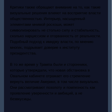
Критики также обращают внимание на то, как такие
визуальные решения влияют на восприятие власти
общественностью. Интерьер, насыщенный
элементами мнимой роскоши, может
символизировать не столько силу и стабильность,
сколько нарциссизм и оторванность от реальности.
Подобный подход к имиджу власти, по мнению
многих, подрывает доверие к институту
президентства.
В то же время у Трампа были и сторонники,
которые утверждали, что новая обстановка в
Овальном кабинете отражает его стремление
вернуть величие Америке, в том числе визуально.
Они рассматривают позолоту и помпезность как
проявление уверенности и амбиций, а не
безвкусицы.