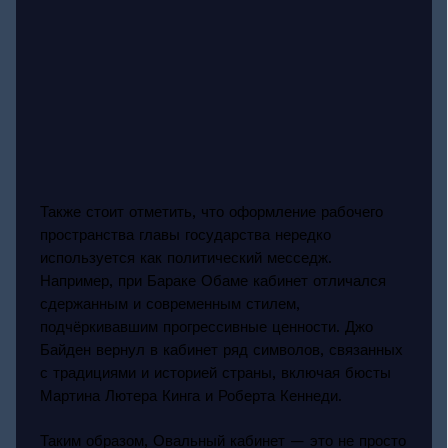
Также стоит отметить, что оформление рабочего
пространства главы государства нередко
используется как политический месседж.
Например, при Бараке Обаме кабинет отличался
сдержанным и современным стилем,
подчёркивавшим прогрессивные ценности. Джо
Байден вернул в кабинет ряд символов, связанных
с традициями и историей страны, включая бюсты
Мартина Лютера Кинга и Роберта Кеннеди.
Таким образом, Овальный кабинет — это не просто