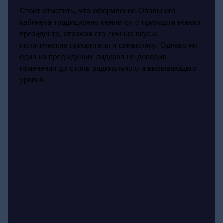
Стоит отметить, что оформление Овального
кабинета традиционно меняется с приходом нового
президента, отражая его личные вкусы,
политические приоритеты и символику. Однако ни
один из предыдущих лидеров не доводил
изменения до столь радикального и вызывающего
уровня.