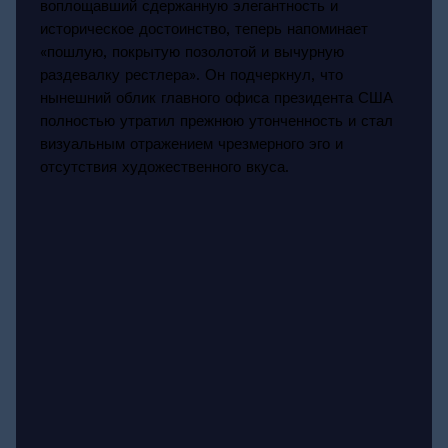
воплощавший сдержанную элегантность и
историческое достоинство, теперь напоминает
«пошлую, покрытую позолотой и вычурную
раздевалку рестлера». Он подчеркнул, что
нынешний облик главного офиса президента США
полностью утратил прежнюю утонченность и стал
визуальным отражением чрезмерного эго и
отсутствия художественного вкуса.