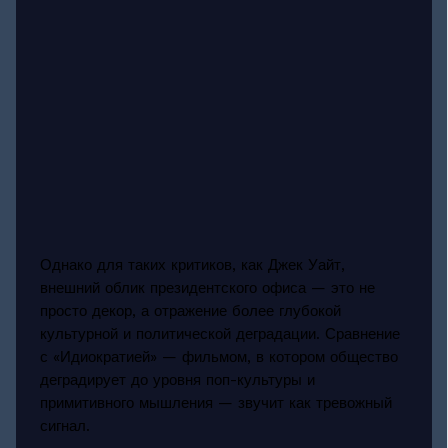
Однако для таких критиков, как Джек Уайт,
внешний облик президентского офиса — это не
просто декор, а отражение более глубокой
культурной и политической деградации. Сравнение
с «Идиократией» — фильмом, в котором общество
деградирует до уровня поп-культуры и
примитивного мышления — звучит как тревожный
сигнал.