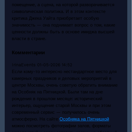
помещение, а сцена, на которой разворачивается
символическая политика. И в этом контексте
критика Джека Уайта приобретает особую
значимость — она поднимает вопрос о том, какие
ценности должны быть в основе имиджа высшей
власти в стране.
Комментарии
IrinaEvents
01-05-2026 14:52
Если кому-то интересно нестандартное место для
камерных праздников и деловых мероприятий в
центре Москвы, очень советую обратить внимание
на Особняк на Пятницкой. Были там на дне
рождения в прошлом месяце: исторический
интерьер, ощущение старой Москвы и при этом
современный сервис — получилось очень
атмосферно. На сайте
Особняка на Пятницкой
можно посмотреть фотографии залов, форматы