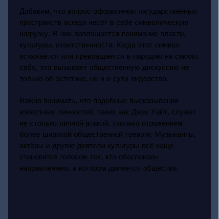
Добавим, что вопрос оформления государственных
пространств всегда несёт в себе символическую
нагрузку. В них воплощается понимание власти,
культуры, ответственности. Когда этот символ
искажается или превращается в пародию на самого
себя, это вызывает общественную дискуссию не
только об эстетике, но и о сути лидерства.
Важно понимать, что подобные высказывания
известных личностей, таких как Джек Уайт, служат
не столько личной атакой, сколько отражением
более широкой общественной тревоги. Музыканты,
актёры и другие деятели культуры всё чаще
становятся голосом тех, кто обеспокоен
направлением, в котором движется общество.