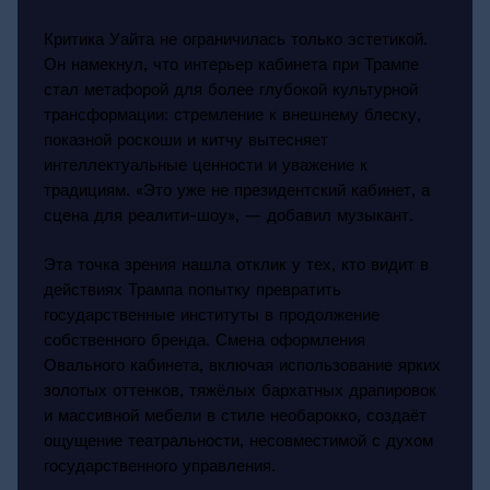
Критика Уайта не ограничилась только эстетикой.
Он намекнул, что интерьер кабинета при Трампе
стал метафорой для более глубокой культурной
трансформации: стремление к внешнему блеску,
показной роскоши и китчу вытесняет
интеллектуальные ценности и уважение к
традициям. «Это уже не президентский кабинет, а
сцена для реалити-шоу», — добавил музыкант.
Эта точка зрения нашла отклик у тех, кто видит в
действиях Трампа попытку превратить
государственные институты в продолжение
собственного бренда. Смена оформления
Овального кабинета, включая использование ярких
золотых оттенков, тяжёлых бархатных драпировок
и массивной мебели в стиле необарокко, создаёт
ощущение театральности, несовместимой с духом
государственного управления.