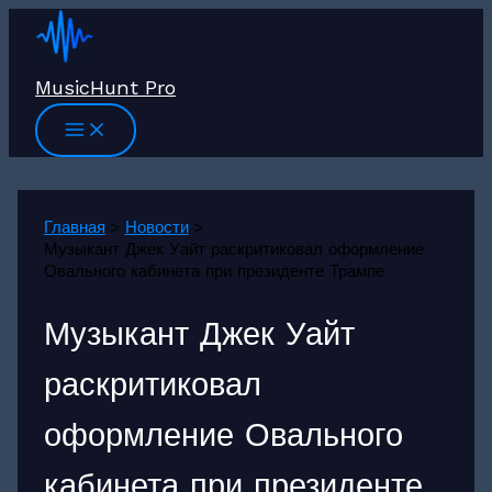
Перейти
к
содержимому
MusicHunt Pro
Главная
Новости
Музыкант Джек Уайт раскритиковал оформление
Овального кабинета при президенте Трампе
Музыкант Джек Уайт
раскритиковал
оформление Овального
кабинета при президенте