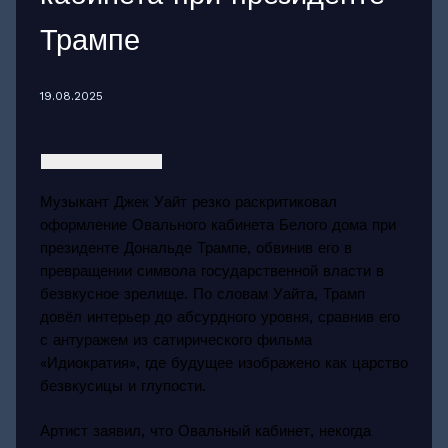
Трампе
19.08.2025
Музыкант Джек Уайт резко раскритиковал
оформление Овального кабинета Белого дома при
президенте Дональде Трампе, обвинив его в
превращении символа государственной власти в
безвкусное зрелище. По словам Уайта, Трамп
довёл интерьер до абсурдного уровня, сравнив его
с антуражем из сатирического фильма
«Идиократия», где будущее изображено как царство
безвкусицы и глупости.
Артист заявил, что Овальный кабинет, некогда