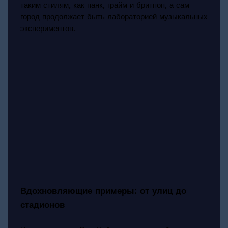
таким стилям, как панк, грайм и бритпоп, а сам
город продолжает быть лабораторией музыкальных
экспериментов.
Вдохновляющие примеры: от улиц до
стадионов