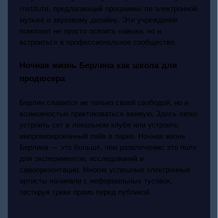
Institute, предлагающий программы по электронной
музыке и звуковому дизайну. Эти учреждения
помогают не просто освоить навыки, но и
встроиться в профессиональное сообщество.
Ночная жизнь Берлина как школа для
продюсера
Берлин славится не только своей свободой, но и
возможностью практиковаться вживую. Здесь легко
устроить сет в локальном клубе или устроить
импровизированный лайв в парке. Ночная жизнь
Берлина — это больше, чем развлечение; это поле
для экспериментов, исследований и
самопрезентации. Многие успешные электронные
артисты начинали с неформальных тусовок,
тестируя треки прямо перед публикой.