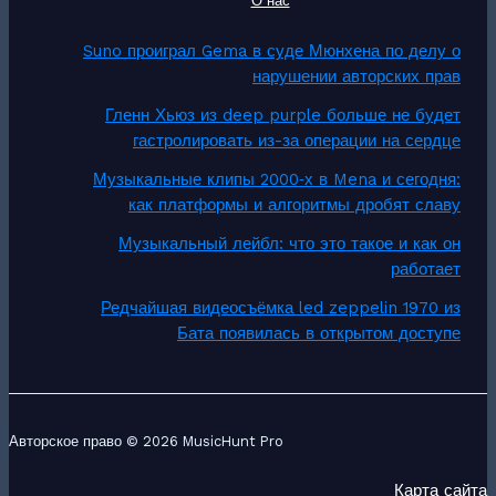
О нас
Suno проиграл Gema в суде Мюнхена по делу о
нарушении авторских прав
Гленн Хьюз из deep purple больше не будет
гастролировать из-за операции на сердце
Музыкальные клипы 2000‑х в Mena и сегодня:
как платформы и алгоритмы дробят славу
Музыкальный лейбл: что это такое и как он
работает
Редчайшая видеосъёмка led zeppelin 1970 из
Бата появилась в открытом доступе
Авторское право © 2026 MusicHunt Pro
Карта сайта