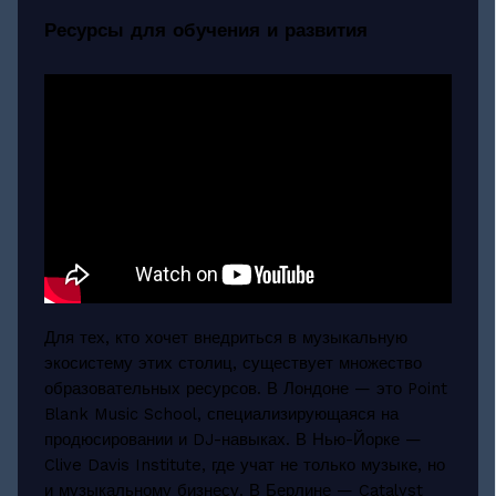
Ресурсы для обучения и развития
Для тех, кто хочет внедриться в музыкальную
экосистему этих столиц, существует множество
образовательных ресурсов. В Лондоне — это Point
Blank Music School, специализирующаяся на
продюсировании и DJ-навыках. В Нью-Йорке —
Clive Davis Institute, где учат не только музыке, но
и музыкальному бизнесу. В Берлине — Catalyst