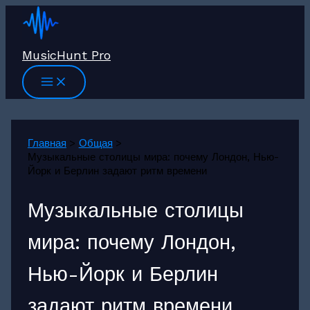
Перейти
к
содержимому
MusicHunt Pro
Главная
Общая
Музыкальные столицы мира: почему Лондон, Нью-
Йорк и Берлин задают ритм времени
Музыкальные столицы
мира: почему Лондон,
Нью-Йорк и Берлин
задают ритм времени