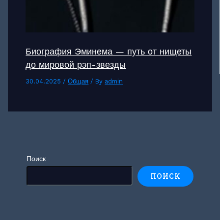
Биография Эминема — путь от нищеты
до мировой рэп-звезды
30.04.2025
/
Общая
/ By
admin
Поиск
ПОИСК