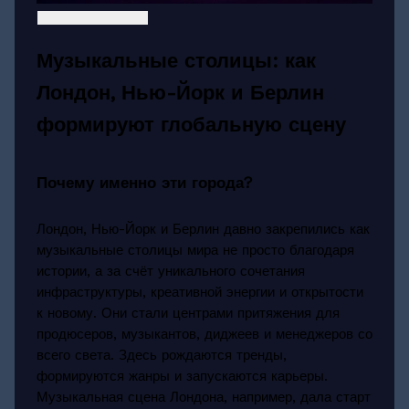
Музыкальные столицы: как
Лондон, Нью-Йорк и Берлин
формируют глобальную сцену
Почему именно эти города?
Лондон, Нью-Йорк и Берлин давно закрепились как
музыкальные столицы мира не просто благодаря
истории, а за счёт уникального сочетания
инфраструктуры, креативной энергии и открытости
к новому. Они стали центрами притяжения для
продюсеров, музыкантов, диджеев и менеджеров со
всего света. Здесь рождаются тренды,
формируются жанры и запускаются карьеры.
Музыкальная сцена Лондона, например, дала старт