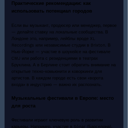
Практические рекомендации: как
использовать потенциал городов
Если вы музыкант, продюсер или менеджер, первое
— делайте ставку на локальные сообщества. В
Лондоне это, например, лейблы вроде XL
Recordings или независимые студии в Brixton. В
Нью-Йорке — участие в шоукейсе на фестивале
CMJ или работа с резиденциями в театрах
Бруклина. А в Берлине стоит обратить внимание на
открытые техно-комьюнити и коворкинги для
артистов. В каждом городе есть свои «ворота
входа» в индустрию — важно их распознать.
Музыкальные фестивали в Европе: место
для роста
Фестивали играют ключевую роль в развитии
карьеры. Например, участие в Sónar (Барселона),