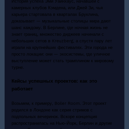
История успеха Эми Уайнхаус, начавшей с
камерных клубов Кэмдена, или Джей Зи, чья
карьера стартовала в кварталах Бруклина,
доказывает — музыкальные столицы мира дают
шанс каждому. В Берлине, где ночная жизнь не
знает границ, множество диджеев начинали с
небольших сетов в Kreuzberg, а спустя пару лет
играли на крупнейших фестивалях. Эти города не
просто локации: они — экосистемы, где уличное
выступление может стать трамплином к мировому
турне.
Кейсы успешных проектов: как это
работает
Возьмем, к примеру, Boiler Room. Этот проект
родился в Лондоне как серия стримов с
подпольных вечеринок. Вскоре концепция
распространилась на Нью-Йорк, Берлин и другие