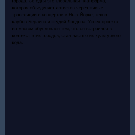
города. Сегодня это глобальная платформа,
которая объединяет артистов через живые
трансляции с концертов в Нью-Йорке, техно-
клубов Берлина и студий Лондона. Успех проекта
во многом обусловлен тем, что он встроился в
контекст этих городов, стал частью их культурного
кода.