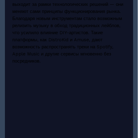
выходит за рамки технологических решений — они
меняют сами принципы функционирования рынка.
Благодаря новым инструментам стало возможным
релизить музыку в обход традиционных лейблов,
что усилило влияние DIY-артистов. Такие
платформы, как DistroKid и Amuse, дают
возможность распространять треки на Spotify,
Apple Music и другие сервисы мгновенно без
посредников.