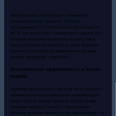
Росту интереса способствует и изменение
пользовательских привычек. Согласно
исследованию IFPI, 64% слушателей в возрасте
16–34 лет используют стриминговые сервисы как
основной источник потребления музыки. Такой
тренд усиливает потребность в новых форматах
контента и способах его предложения, которые
активно предлагают стартаперы.
Экономическая эффективность и бизнес-
модели
Развитие музыкальных стартапов тесно связано с
возможностью масштабирования и минимизации
затрат на всех этапах продукта. Многие из них
выбирают модель freemium: предоставляя
базовые функции бесплатно, они зарабатывают на