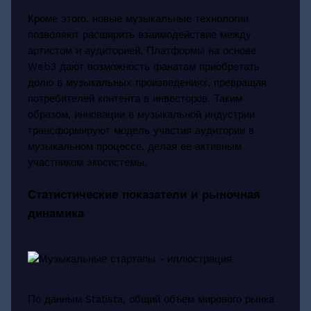
Кроме этого, новые музыкальные технологии
позволяют расширить взаимодействие между
артистом и аудиторией. Платформы на основе
Web3 дают возможность фанатам приобретать
долю в музыкальных произведениях, превращая
потребителей контента в инвесторов. Таким
образом, инновации в музыкальной индустрии
трансформируют модель участия аудитории в
музыкальном процессе, делая её активным
участником экосистемы.
Статистические показатели и рыночная
динамика
По данным Statista, общий объем мирового рынка