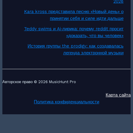
2028
Kara kross представила песню «Новый день» о
принятии себя и силе идти дальше
Teddy swims и Ai‑лирика: почему reddit просит
«доказать, что вы человек»
История группы the prodigy: как создавалась
легенда электронной музыки
Авторское право © 2026 MusicHunt Pro
Карта сайта
Политика конфиденциальности