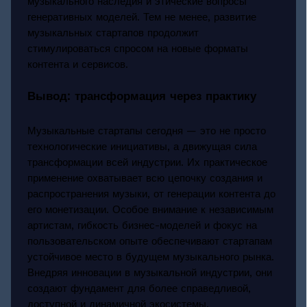
музыкального наследия и этические вопросы
генеративных моделей. Тем не менее, развитие
музыкальных стартапов продолжит
стимулироваться спросом на новые форматы
контента и сервисов.
Вывод: трансформация через практику
Музыкальные стартапы сегодня — это не просто
технологические инициативы, а движущая сила
трансформации всей индустрии. Их практическое
применение охватывает всю цепочку создания и
распространения музыки, от генерации контента до
его монетизации. Особое внимание к независимым
артистам, гибкость бизнес-моделей и фокус на
пользовательском опыте обеспечивают стартапам
устойчивое место в будущем музыкального рынка.
Внедряя инновации в музыкальной индустрии, они
создают фундамент для более справедливой,
доступной и динамичной экосистемы.