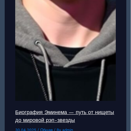
Биография Эминема — путь от нищеты
до мировой рэп-звезды
30.04.2025
/
Общая
/ By
admin