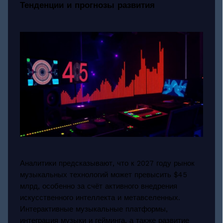
Тенденции и прогнозы развития
Аналитики предсказывают, что к 2027 году рынок
музыкальных технологий может превысить $45
млрд, особенно за счёт активного внедрения
искусственного интеллекта и метавселенных.
Интерактивные музыкальные платформы,
интеграция музыки и гейминга, а также развитие