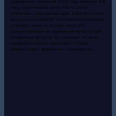
музыкальных технологий в 2023 году превысил $28
млрд, увеличившись более чем на 12% по
сравнению с предыдущим годом. Более 600 новых
музыкальных стартапов получили финансирование
на ранней стадии, из которых около 30%
сконцентрированы на создании инструментов для
независимых артистов. Это указывает на явное
смещение интересов инвесторов в сторону
демократизации музыкального производства.