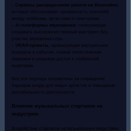
-
Сервисы распределения роялти на блокчейне
,
которые обеспечивают прозрачность платежей
между лейблами, артистами и соавторами.
-
AI-платформы звукозаписи
, позволяющие
создавать высококачественный мастеринг без
участия звукорежиссёра.
-
VR/AR-проекты
, организующие виртуальные
концерты и события, снижая логистические
издержки и открывая доступ к глобальной
аудитории.
Все эти подходы направлены на сокращение
барьеров входа для новых артистов и повышение
рентабельности деятельности.
Влияние музыкальных стартапов на
индустрию
Воздействие стартапов на музыкальную индустрию