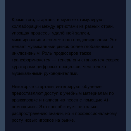
Кроме того, стартапы в музыке стимулируют
коллаборации между артистами из разных стран,
упрощая процессы удалённой записи,
микширования и совместного продюсирования. Это
делает музыкальный рынок более глобальным и
инклюзивным. Роль продюсеров также
трансформируется — теперь они становятся скорее
кураторами цифровых процессов, чем только
музыкальными руководителями.
Некоторые стартапы интегрируют обучение:
предоставляют доступ к учебным материалам по
аранжировке и написанию песен с помощью AI-
помощников. Это способствует не только
распространению знаний, но и профессиональному
росту новых игроков на рынке.