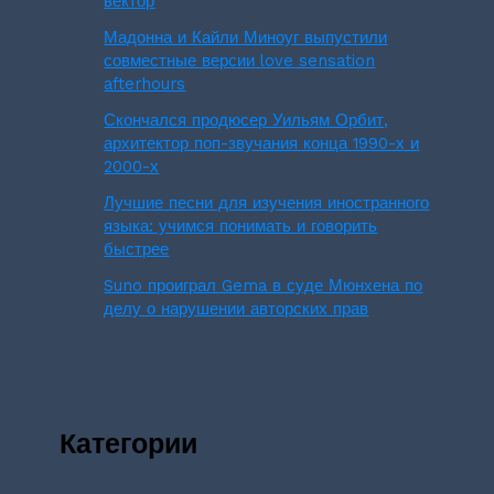
вектор
Мадонна и Кайли Миноуг выпустили
совместные версии love sensation
afterhours
Скончался продюсер Уильям Орбит,
архитектор поп-звучания конца 1990-х и
2000-х
Лучшие песни для изучения иностранного
языка: учимся понимать и говорить
быстрее
Suno проиграл Gema в суде Мюнхена по
делу о нарушении авторских прав
Категории