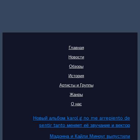
Главная
Новости
Обзоры
История
Артисты и Группы
Жанры
О нас
Новый альбом karol g no me arrepiento de
sentir tanto меняет её звучание и вектор
Мадонна и Кайли Миноуг выпустили