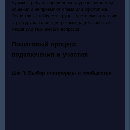
музыке, требуют определённого уровня культуры
общения и не приемлют спама или оффтопика.
Точно так же и Discord-группы часто имеют чёткую
структуру каналов: для рекомендаций, новостей,
мемов или технических вопросов.
Пошаговый процесс
подключения и участия
Шаг 1: Выбор платформы и сообщества