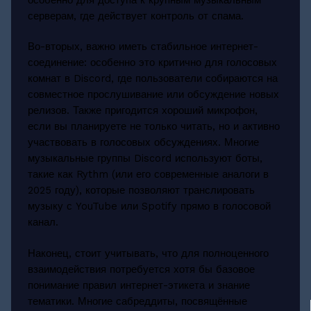
серверам, где действует контроль от спама.
Во-вторых, важно иметь стабильное интернет-
соединение: особенно это критично для голосовых
комнат в Discord, где пользователи собираются на
совместное прослушивание или обсуждение новых
релизов. Также пригодится хороший микрофон,
если вы планируете не только читать, но и активно
участвовать в голосовых обсуждениях. Многие
музыкальные группы Discord используют боты,
такие как Rythm (или его современные аналоги в
2025 году), которые позволяют транслировать
музыку с YouTube или Spotify прямо в голосовой
канал.
Наконец, стоит учитывать, что для полноценного
взаимодействия потребуется хотя бы базовое
понимание правил интернет-этикета и знание
тематики. Многие сабреддиты, посвящённые