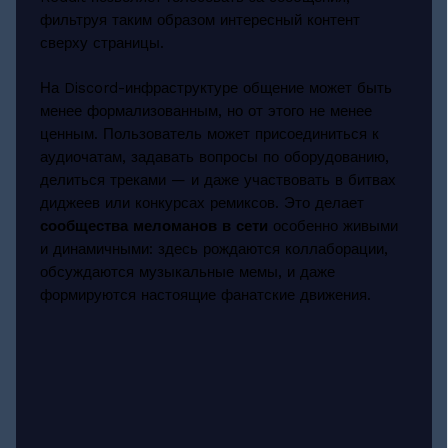
фильтруя таким образом интересный контент
сверху страницы.
На Discord-инфраструктуре общение может быть
менее формализованным, но от этого не менее
ценным. Пользователь может присоединиться к
аудиочатам, задавать вопросы по оборудованию,
делиться треками — и даже участвовать в битвах
диджеев или конкурсах ремиксов. Это делает
сообщества меломанов в сети
особенно живыми
и динамичными: здесь рождаются коллаборации,
обсуждаются музыкальные мемы, и даже
формируются настоящие фанатские движения.