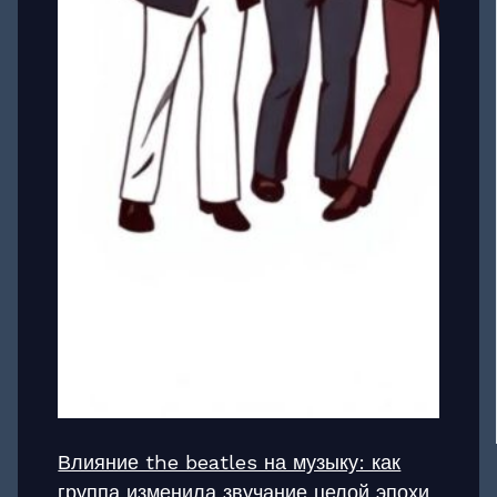
Влияние the beatles на музыку: как
группа изменила звучание целой эпохи