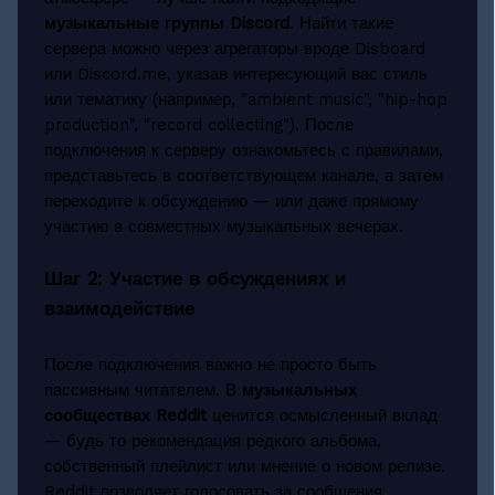
музыкальные группы Discord
. Найти такие
сервера можно через агрегаторы вроде Disboard
или Discord.me, указав интересующий вас стиль
или тематику (например, "ambient music", "hip-hop
production", "record collecting"). После
подключения к серверу ознакомьтесь с правилами,
представьтесь в соответствующем канале, а затем
переходите к обсуждению — или даже прямому
участию в совместных музыкальных вечерах.
Шаг 2: Участие в обсуждениях и
взаимодействие
После подключения важно не просто быть
пассивным читателем. В
музыкальных
сообществах Reddit
ценится осмысленный вклад
— будь то рекомендация редкого альбома,
собственный плейлист или мнение о новом релизе.
Reddit позволяет голосовать за сообщения,