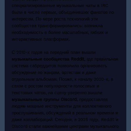
специализированные музыкальные чаты в IRC
были в числе первых, объединивших фанатов по
интересам. По мере роста технологий эти
сообщества трансформировались: возникла
необходимость в более масштабных, гибких и
интерактивных платформах.
С 2010-х годов на передний план вышли
музыкальные сообщества Reddit
, где правильная
система сабреддитов позволила организовать
обсуждение по жанрам, артистам и даже
отдельным альбомам. Позже, к началу 2020-х, в
связи с ростом популярности голосовых и
текстовых чатов, на сцену уверенно вышли
музыкальные группы Discord
, предоставляя
людям мощные инструменты для коллективного
прослушивания, обсуждений в реальном времени и
даже коллабораций. Сегодня, в 2025 году, Reddit и
Discord стали важнейшими центрами музыкального