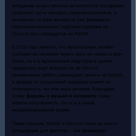
внедрение искусственного интеллекта в платформы
позволяет легче находить единомышленников, а
алгоритмы на базе интересов уже формируют
персонализированные подборки серверов на
Discord или сабреддитов на Reddit.
К 2025 году заметно, что музыкальные онлайн-
сообщества начинают играть роль не только в фан-
базах, но и в музыкальной индустрии в целом:
продюсеры ищут вокалистов на Discord,
независимые лейблы размещают анонсы на Reddit,
а фидбек от слушателей напрямую влияет на
популярность тех или иных релизов. Благодаря
этому
форумы о музыке в интернете
снова
обрели популярность, пусть и в новой,
модернизированной форме.
Таким образом, Reddit и Discord стали не просто
площадками для фанатов – они формируют