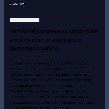
25.06.2025
Истоки музыкальных сообществ
в интернете: от форумов к
цифровым хабам
С развитием интернета в конце 1990-х годов
меломаны начали искать новые способы общения,
обмена мнениями и открытия новых артистов.
Первые
форумы о музыке в интернете
стали
теми площадками, где пользователи делились
плейлистами, текстами песен и даже редкими
записями концертов. Это время можно назвать
зарождением цифрового музыкального социума.
Сайты вроде mp3.com, Last.fm и