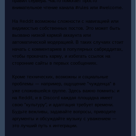
правил сервера. Часто помогает просто
внимательное чтение канала #rules или #welcome.
На Reddit возможны сложности с навигацией или
видимостью собственных постов. Это может быть
вызвано низкой кармой аккаунта или
автоматической модерацией. В таких случаях стоит
начать с комментариев в популярных сабреддитах,
чтобы прокачать карму, и избегать ссылок на
сторонние сайты в первых сообщениях.
Кроме технических, возможны и социальные
проблемы — например, ощущение "чужденца" в
уже сложившейся группе. Здесь важно помнить: и
на Reddit, и в Discord каждая площадка имеет
свою "культуру", и адаптация требует времени.
Будьте вежливы, задавайте вопросы, приводите
аргументы и обсуждайте музыку с уважением —
это лучший путь к интеграции.