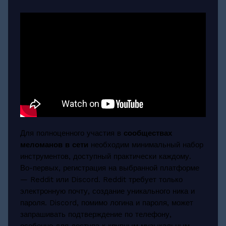
Для полноценного участия в
сообществах
меломанов в сети
необходим минимальный набор
инструментов, доступный практически каждому.
Во-первых, регистрация на выбранной платформе
— Reddit или Discord. Reddit требует только
электронную почту, создание уникального ника и
пароля. Discord, помимо логина и пароля, может
запрашивать подтверждение по телефону,
особенно для доступа к крупным музыкальным