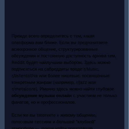
Прежде всего определитесь с тем, какая
платформа вам ближе. Если вы предпочитаете
асинхронное общение, структурированные
обсуждения и постоянную доступность архива тем,
Reddit будет наилучшим выбором. Здесь можно
подписаться на сабреддиты вроде r/Music,
r/listentothis или более нишевые, посвящённые
конкретным жанрам (например, r/jazz или
r/metalcore). Именно здесь можно найти глубокое
обсуждение музыки онлайн
с участием не только
фанатов, но и профессионалов.
Если же вы тяготеете к живому общению,
голосовым сессиям и большей "клубной"
атмосфере — лучше найти подходящие