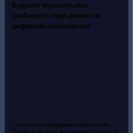
Будущее музыкальных
сообществ: куда движется
цифровое меломанство
С каждым годом
обсуждение музыки онлайн
становится всё более многогранным. Постепенное